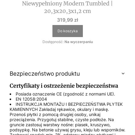
Niewypełniony Modern Tumbled |
20,3x20,3x1,2 cm
Cena
319,99 zł
Do koszyka
Dostępność:
Na wyczerpaniu
Bezpieczeństwo produktu
Certyfikaty i ostrzeżenie bezpieczeństwa
Posiada oznaczenie CE (zgodność z normami UE).
EN 12058:2004
INSTRUKCJA MONTAŻU I BEZPIECZEŃSTWA PŁYTEK
KAMIENNYCH Zakładaj rękawice, okulary i maskę.
Przenoś płytki z pomocą drugiej osoby, unikaj
przeciążenia. Przygotuj stabilne, czyste podłoże. Na
gruncie zastosuj warstwy nośne: piasek, kruszywo,
podsypkę. Na betonie używaj grysu, kleju lub wsporników.
Zachowaj spadek min. 2%, odstępy między płytkami i