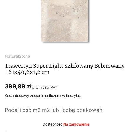
NaturalStone
Trawertyn Super Light Szlifowany Bębnowany
| 61x40,6x1,2 cm
Cena
399,99 zł
w tym 23% VAT
w tym
23%
VAT
Koszt dostawy zostanie doliczony w koszyku.
Podaj ilość m2 m2 lub liczbę opakowań
Dostępność:
Na zamówienie