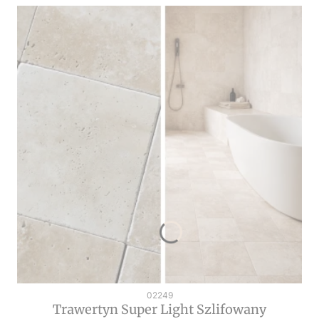
Kod produktu
02249
Trawertyn Super Light Szlifowany