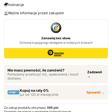
Instrukcje
Ważne informacje przed zakupem
Nie masz pewności, ile zamówić?
Zadzwoń
Pomożemy przeliczyć m2, opakowania i koszt
→
dostawy.
Kupuj na raty 0%
Sprawdź →
już od 120 zł miesięcznie
Za zakup produktu otrzymasz
399 pkt
.
Dowiedz się
więcej o programie lojalnościowym.