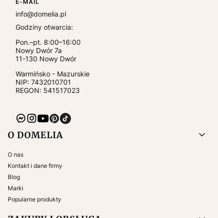
E-MAIL
info@domelia.pl
Godziny otwarcia:
Pon.–pt. 8:00–16:00
Nowy Dwór 7a
11-130
Nowy Dwór
Warmińsko - Mazurskie
NIP:
7432010701
REGON: 541517023
Linki w stopce
O DOMELIA
O nas
Kontakt i dane firmy
Blog
Marki
Popularne produkty