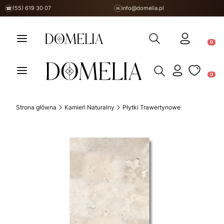
(55) 619 30 07
info@domelia.pl
☎
✉
Otwórz wyszukiwarkę
Produ
Otwórz wyszukiwarkę
Produ
Strona główna
Kamień Naturalny
Płytki Trawertynowe