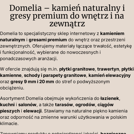
Domelia – kamień naturalny i
gresy premium do wnętrz i na
zewnątrz
Domelia to specjalistyczny sklep internetowy z
kamieniem
naturalnym
i
gresami premium
do wnętrz oraz przestrzeni
zewnętrznych. Oferujemy materiały łączące trwałość, estetykę
i funkcjonalność, wybierane do nowoczesnych i
ponadczasowych aranżacji.
W ofercie znajdują się m.in.
płytki granitowe
,
trawertyn
,
płytki
kamienne
,
schody i parapety granitowe
,
kamień elewacyjny
oraz
gresy 9 mm i 20 mm
do stref o podwyższonym
obciążeniu.
Asortyment Domelia obejmuje wykończenia do
łazienek
,
kuchni
i
salonów
, a także
tarasów
,
ogrodów
,
ciągów
pieszych
i
elewacji
. Stawiamy na naturalne piękno kamienia
oraz odporność na zmienne warunki użytkowania w polskim
klimacie.
Zapewniamy produkty o potwierdzonej jakości,
bezpieczną