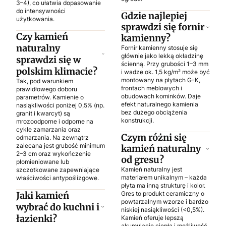
3–4), co ułatwia dopasowanie
do intensywności
Gdzie najlepiej
użytkowania.
sprawdzi się fornir
Czy kamień
kamienny?
naturalny
Fornir kamienny stosuje się
głównie jako lekką okładzinę
sprawdzi się w
ścienną. Przy grubości 1–3 mm
polskim klimacie?
i wadze ok. 1,5 kg/m² może być
montowany na płytach G-K,
Tak, pod warunkiem
frontach meblowych i
prawidłowego doboru
obudowach kominków. Daje
parametrów. Kamienie o
efekt naturalnego kamienia
nasiąkliwości poniżej 0,5% (np.
bez dużego obciążenia
granit i kwarcyt) są
konstrukcji.
mrozoodporne i odporne na
cykle zamarzania oraz
Czym różni się
odmarzania. Na zewnątrz
zalecana jest grubość minimum
kamień naturalny
2–3 cm oraz wykończenie
od gresu?
płomieniowane lub
Kamień naturalny jest
szczotkowane zapewniające
materiałem unikalnym – każda
właściwości antypoślizgowe.
płyta ma inną strukturę i kolor.
Jaki kamień
Gres to produkt ceramiczny o
powtarzalnym wzorze i bardzo
wybrać do kuchni i
niskiej nasiąkliwości (<0,5%).
łazienki?
Kamień oferuje lepszą
akumulację ciepła i możliwość