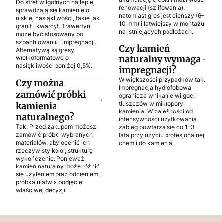
Do stref wilgotnych najlepiej
renowacji (szlifowania),
sprawdzają się kamienie o
natomiast gres jest cieńszy (6–
niskiej nasiąkliwości, takie jak
10 mm) i łatwiejszy w montażu
granit i kwarcyt. Trawertyn
na istniejących podłożach.
może być stosowany po
szpachlowaniu i impregnacji.
Czy kamień
Alternatywą są gresy
naturalny wymaga
wielkoformatowe o
nasiąkliwości poniżej 0,5%.
impregnacji?
W większości przypadków tak.
Czy można
Impregnacja hydrofobowa
zamówić próbki
ogranicza wnikanie wilgoci i
tłuszczów w mikropory
kamienia
kamienia. W zależności od
naturalnego?
intensywności użytkowania
Tak. Przed zakupem możesz
zabieg powtarza się co 1–3
zamówić próbki wybranych
lata przy użyciu profesjonalnej
materiałów, aby ocenić ich
chemii do kamienia.
rzeczywisty kolor, strukturę i
wykończenie. Ponieważ
kamień naturalny może różnić
się użyleniem oraz odcieniem,
próbka ułatwia podjęcie
właściwej decyzji.