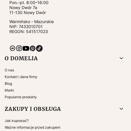
Pon.–pt. 8:00–16:00
Nowy Dwór 7a
11-130
Nowy Dwór
Warmińsko - Mazurskie
NIP:
7432010701
REGON: 541517023
Linki w stopce
O DOMELIA
O nas
Kontakt i dane firmy
Blog
Marki
Popularne produkty
ZAKUPY I OBSŁUGA
Jak kupować?
Ważne informacje przed zakupem