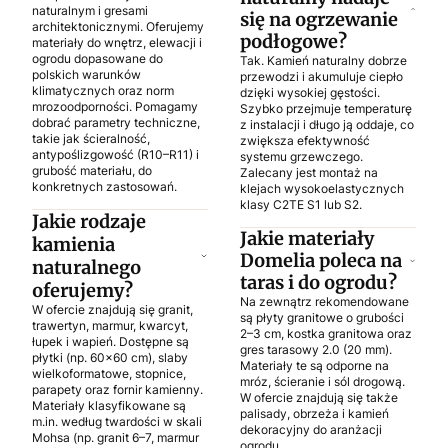
naturalnym i gresami
się na ogrzewanie
architektonicznymi. Oferujemy
podłogowe?
materiały do wnętrz, elewacji i
ogrodu dopasowane do
Tak. Kamień naturalny dobrze
polskich warunków
przewodzi i akumuluje ciepło
klimatycznych oraz norm
dzięki wysokiej gęstości.
mrozoodporności. Pomagamy
Szybko przejmuje temperaturę
dobrać parametry techniczne,
z instalacji i długo ją oddaje, co
takie jak ścieralność,
zwiększa efektywność
antypoślizgowość (R10–R11) i
systemu grzewczego.
grubość materiału, do
Zalecany jest montaż na
konkretnych zastosowań.
klejach wysokoelastycznych
klasy C2TE S1 lub S2.
Jakie rodzaje
Jakie materiały
kamienia
Domelia poleca na
naturalnego
taras i do ogrodu?
oferujemy?
Na zewnątrz rekomendowane
W ofercie znajdują się granit,
są płyty granitowe o grubości
trawertyn, marmur, kwarcyt,
2–3 cm, kostka granitowa oraz
łupek i wapień. Dostępne są
gres tarasowy 2.0 (20 mm).
płytki (np. 60x60 cm), slaby
Materiały te są odporne na
wielkoformatowe, stopnice,
mróz, ścieranie i sól drogową.
parapety oraz fornir kamienny.
W ofercie znajdują się także
Materiały klasyfikowane są
palisady, obrzeża i kamień
m.in. według twardości w skali
dekoracyjny do aranżacji
Mohsa (np. granit 6–7, marmur
ogrodu.