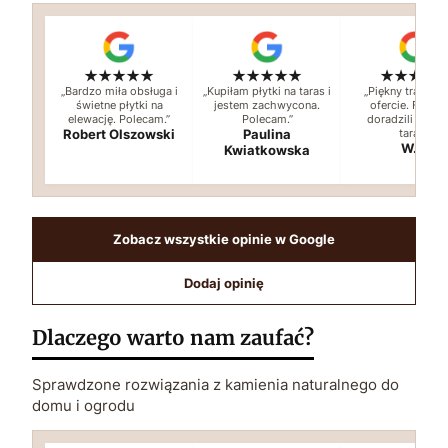
★★★★★
★★★★★
★★★★
„Bardzo miła obsługa i
„Kupiłam płytki na taras i
„Piękny trawert
świetne płytki na
jestem zachwycona.
ofercie. Fach
elewację. Polecam.”
Polecam.”
doradzili wybór
Robert Olszowski
Paulina
taras.”
W.S.
Kwiatkowska
Zobacz wszystkie opinie w Google
Dodaj opinię
Dlaczego warto nam zaufać?
Sprawdzone rozwiązania z kamienia naturalnego do
domu i ogrodu