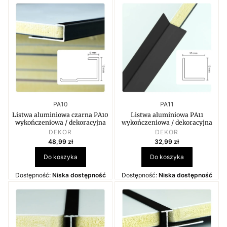
Kod produktu
Kod produktu
PA10
PA11
Listwa aluminiowa czarna PA10
Listwa aluminiowa PA11
wykończeniowa / dekoracyjna
wykończeniowa / dekoracyjna
PRODUCENT
PRODUCENT
DEKOR
DEKOR
Cena
Cena
48,99 zł
32,99 zł
Do koszyka
Do koszyka
Dostępność:
Niska dostępność
Dostępność:
Niska dostępność