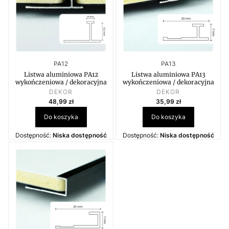
Kod produktu
Kod produktu
PA12
PA13
Listwa aluminiowa PA12
Listwa aluminiowa PA13
wykończeniowa / dekoracyjna
wykończeniowa / dekoracyjna
PRODUCENT
PRODUCENT
DEKOR
DEKOR
Cena
Cena
48,99 zł
35,99 zł
Do koszyka
Do koszyka
Dostępność:
Niska dostępność
Dostępność:
Niska dostępność