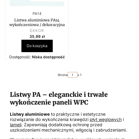
Kod produktu
PA14
Listwa aluminiowa PA14
wykończeniowa / dekoracyjna
PRODUCENT
DEKOR
Cena
35,99 zł
Do koszyka
Dostępność:
Niska dostępność
Strona
z 1
Listwy PA – eleganckie i trwałe
wykończenie paneli WPC
Listwy aluminiowe
to praktyczne i estetyczne
rozwiązanie do wykończenia krawędzi
płyt węglowych
i
lameli
. Zapewniają dodatkową ochronę przed
uszkodzeniami mechanicznymi, wilgocią i zabrudzeniami.