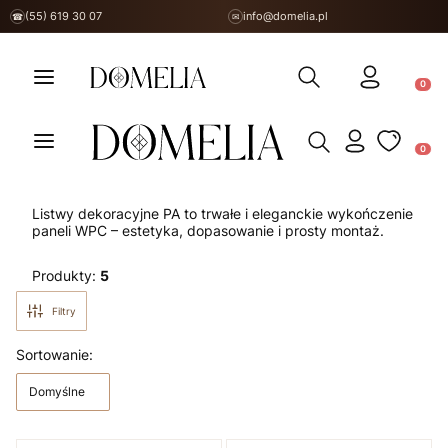
(55) 619 30 07
info@domelia.pl
☎
✉
Otwórz wyszukiwarkę
Produ
Otwórz wyszukiwarkę
Produ
Listwy dekoracyjne PA to trwałe i eleganckie wykończenie
paneli WPC – estetyka, dopasowanie i prosty montaż.
Produkty:
5
Filtry
Lista produktów
Sortowanie:
Domyślne