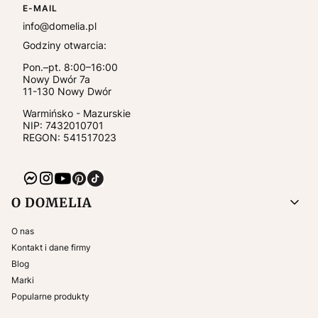
E-MAIL
info@domelia.pl
Godziny otwarcia:
Pon.–pt. 8:00–16:00
Nowy Dwór 7a
11-130
Nowy Dwór
Warmińsko - Mazurskie
NIP:
7432010701
REGON: 541517023
Linki w stopce
O DOMELIA
O nas
Kontakt i dane firmy
Blog
Marki
Popularne produkty