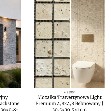
Kod produktu
K-28964
jny
Mozaika Trawertynowa Light
tackstone
Premium 4,8x4,8 Bębnowany |
x36x0,8-
30,5x30,5x1 cm