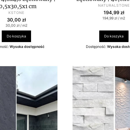
PRODUCENT
0,5x30,5x1 cm
NATURALSTONE
Cena
PRODUCENT
194,99 zł
KSTONE
Cena jednostko
194,99 zł / m2
Cena
30,00 zł
Cena jednostkowa
30,00 zł / m2
Do koszyka
Do koszyka
ność:
Wysoka dostępność
Dostępność:
Wysoka dost