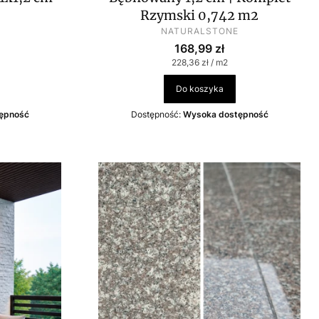
Rzymski 0,742 m2
PRODUCENT
NATURALSTONE
wa
Cena
168,99 zł
Cena jednostkowa
228,36 zł / m2
Do koszyka
ępność
Dostępność:
Wysoka dostępność