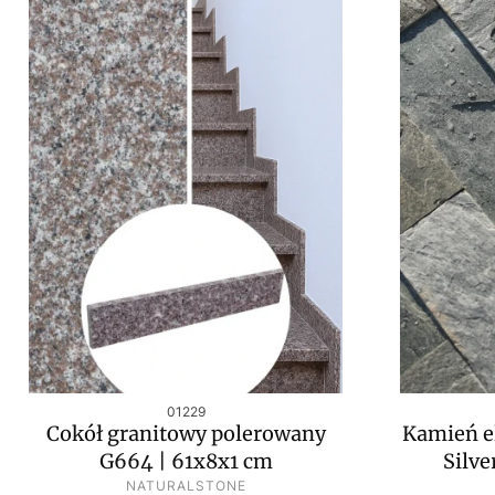
Kod produktu
01229
Cokół granitowy polerowany
Kamień e
G664 | 61x8x1 cm
Silve
PRODUCENT
NATURALSTONE