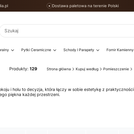
ia.pl
Dostawa paletowa na terenie Polski
●
ralny
Pytki Ceramiczne
Schody I Parapety
Fornir Kamienny
Produkty:
129
Strona główna
Kupuj według
Pomieszczenie
 i holu to decyzja, która łączy w sobie estetykę z praktycznością.
łego piękna każdej przestrzeni.