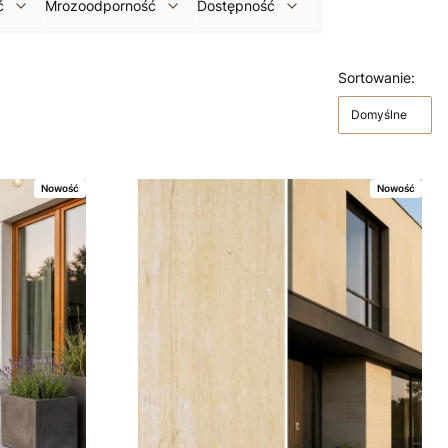
ć
Mrozoodporność
Dostępność
Sortowanie:
Domyślne
Nowość
Nowość