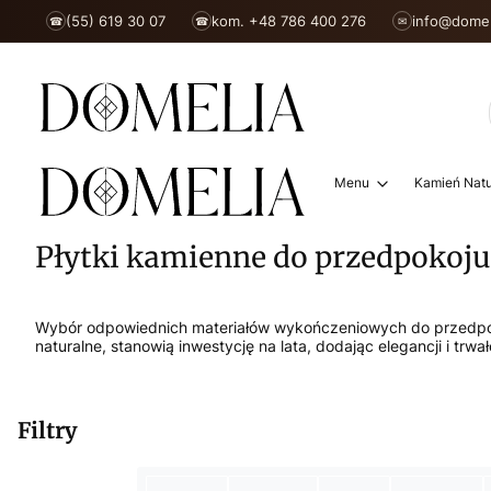
(55) 619 30 07
kom. +48 786 400 276
info@domel
☎
☎
✉
Menu
Kamień Natu
Płytki kamienne do przedpokoju
Wybór odpowiednich materiałów wykończeniowych do przedpokoju
naturalne, stanowią inwestycję na lata, dodając elegancji i trwa
Filtry