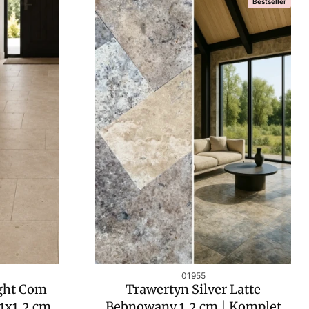
Bestseller
Kod produktu
01955
ght Com
Trawertyn Silver Latte
1x1,2 cm
Bębnowany 1,2 cm | Komplet