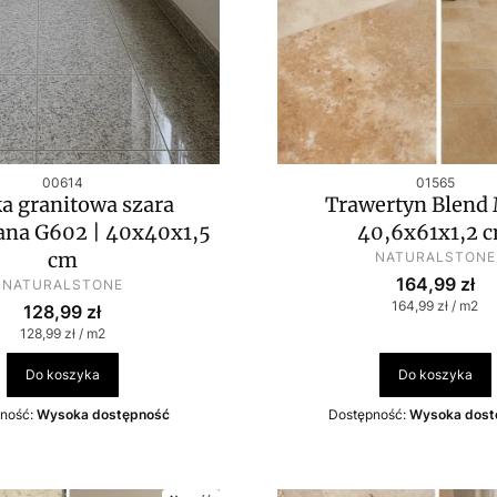
Kod produktu
Kod produkt
00614
01565
ka granitowa szara
Trawertyn Blend 
ana G602 | 40x40x1,5
40,6x61x1,2 
PRODUCENT
cm
NATURALSTONE
Cena
PRODUCENT
164,99 zł
NATURALSTONE
Cena jednostko
164,99 zł / m2
Cena
128,99 zł
Cena jednostkowa
128,99 zł / m2
Do koszyka
Do koszyka
ność:
Wysoka dostępność
Dostępność:
Wysoka dost