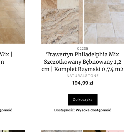
u
Kod produktu
02235
Mix |
Trawertyn Philadelphia Mix
cm
Szczotkowany Bębnowany 1,2
cm | Komplet Rzymski 0,74 m2
PRODUCENT
NATURALSTONE
wa
Cena
194,99 zł
Do koszyka
ępność
Dostępność:
Wysoka dostępność