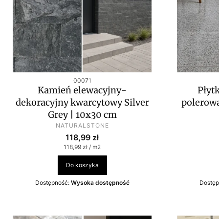
Kod produktu
00071
Kamień elewacyjny-
Płyt
dekoracyjny kwarcytowy Silver
polerow
Grey | 10x30 cm
PRODUCENT
NATURALSTONE
Cena
118,99 zł
Cena jednostkowa
118,99 zł / m2
Do koszyka
Dostępność:
Wysoka dostępność
Dostęp