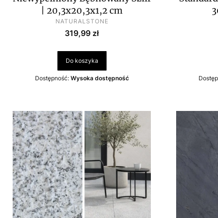
| 20,3x20,3x1,2 cm
3
PRODUCENT
NATURALSTONE
Cena
319,99 zł
Do koszyka
Dostępność:
Wysoka dostępność
Dostęp