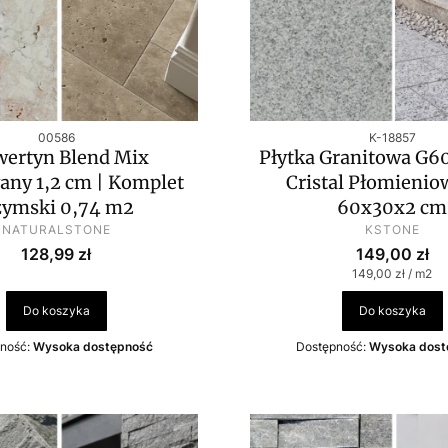
Kod produktu
Kod produktu
00586
K-18857
wertyn Blend Mix
Płytka Granitowa G6
ny 1,2 cm | Komplet
Cristal Płomienio
ymski 0,74 m2
60x30x2 cm
PRODUCENT
PRODUCEN
NATURALSTONE
KSTONE
Cena
Cena
128,99 zł
149,00 zł
Cena jednostko
149,00 zł / m2
Do koszyka
Do koszyka
ność:
Wysoka dostępność
Dostępność:
Wysoka dost