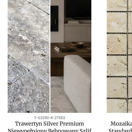
Kod produktu
T-02250-K-27553
Trawertyn Silver Premium
Mozaika
Niewypełniony Bębnowany Szlif
Standard