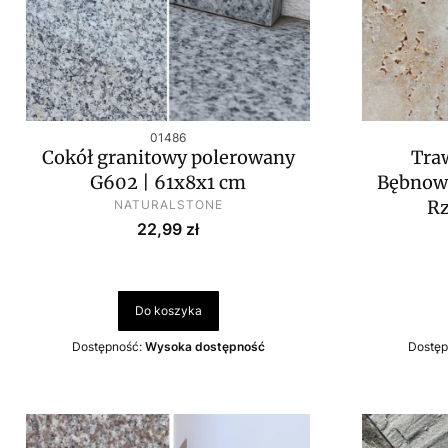
Kod produktu
01486
Cokół granitowy polerowany
Tra
G602 | 61x8x1 cm
Bębnowa
PRODUCENT
Rz
NATURALSTONE
Cena
22,99 zł
Do koszyka
Dostępność:
Wysoka dostępność
Dostęp