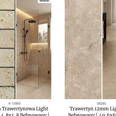
Nowość
Kod produktu
Kod produktu
K-15965
58280
 Trawertynowa Light
Trawertyn 12mm Li
 4,8x4,8 Bębnowany |
Bębnowany | 40,6x6