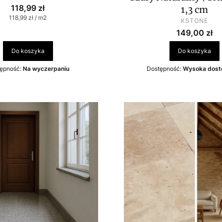
Cena
118,99 zł
1,3 cm
Cena jednostkowa
118,99 zł / m2
PRODUCEN
KSTONE
Cena
149,00 zł
Do koszyka
Do koszyka
ępność:
Na wyczerpaniu
Dostępność:
Wysoka dost