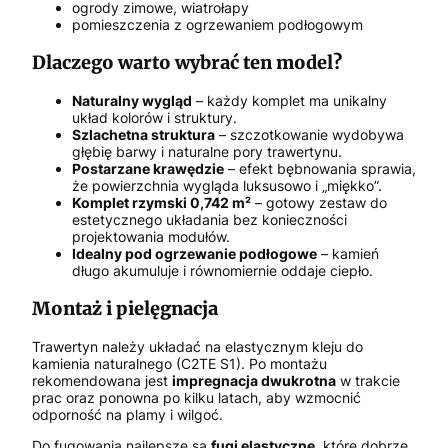
ogrody zimowe, wiatrołapy
pomieszczenia z ogrzewaniem podłogowym
Dlaczego warto wybrać ten model?
Naturalny wygląd
– każdy komplet ma unikalny
układ kolorów i struktury.
Szlachetna struktura
– szczotkowanie wydobywa
głębię barwy i naturalne pory trawertynu.
Postarzane krawędzie
– efekt bębnowania sprawia,
że powierzchnia wygląda luksusowo i „miękko”.
Komplet rzymski 0,742 m²
– gotowy zestaw do
estetycznego układania bez konieczności
projektowania modułów.
Idealny pod ogrzewanie podłogowe
– kamień
długo akumuluje i równomiernie oddaje ciepło.
Montaż i pielęgnacja
Trawertyn należy układać na elastycznym kleju do
kamienia naturalnego (C2TE S1). Po montażu
rekomendowana jest
impregnacja dwukrotna
w trakcie
prac oraz ponowna po kilku latach, aby wzmocnić
odporność na plamy i wilgoć.
Do fugowania najlepsze są
fugi elastyczne
, które dobrze