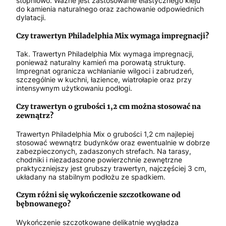
stopniowo. Ważne jest zastosowanie elastycznego kleju
do kamienia naturalnego oraz zachowanie odpowiednich
dylatacji.
Czy trawertyn Philadelphia Mix wymaga impregnacji?
Tak. Trawertyn Philadelphia Mix wymaga impregnacji,
ponieważ naturalny kamień ma porowatą strukturę.
Impregnat ogranicza wchłanianie wilgoci i zabrudzeń,
szczególnie w kuchni, łazience, wiatrołapie oraz przy
intensywnym użytkowaniu podłogi.
Czy trawertyn o grubości 1,2 cm można stosować na
zewnątrz?
Trawertyn Philadelphia Mix o grubości 1,2 cm najlepiej
stosować wewnątrz budynków oraz ewentualnie w dobrze
zabezpieczonych, zadaszonych strefach. Na tarasy,
chodniki i niezadaszone powierzchnie zewnętrzne
praktyczniejszy jest grubszy trawertyn, najczęściej 3 cm,
układany na stabilnym podłożu ze spadkiem.
Czym różni się wykończenie szczotkowane od
bębnowanego?
Wykończenie szczotkowane delikatnie wygładza