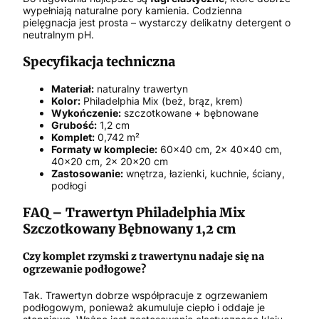
wypełniają naturalne pory kamienia. Codzienna
pielęgnacja jest prosta – wystarczy delikatny detergent o
neutralnym pH.
Specyfikacja techniczna
Materiał:
naturalny trawertyn
Kolor:
Philadelphia Mix (beż, brąz, krem)
Wykończenie:
szczotkowane + bębnowane
Grubość:
1,2 cm
Komplet:
0,742 m²
Formaty w komplecie:
60x40 cm, 2x 40x40 cm,
40x20 cm, 2x 20x20 cm
Zastosowanie:
wnętrza, łazienki, kuchnie, ściany,
podłogi
FAQ – Trawertyn Philadelphia Mix
Szczotkowany Bębnowany 1,2 cm
Czy komplet rzymski z trawertynu nadaje się na
ogrzewanie podłogowe?
Tak. Trawertyn dobrze współpracuje z ogrzewaniem
podłogowym, ponieważ akumuluje ciepło i oddaje je