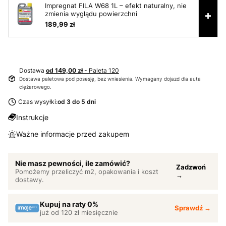
Impregnat FILA W68 1L – efekt naturalny, nie
+
zmienia wyglądu powierzchni
189,99 zł
Dostawa
od 149,00 zł
- Paleta 120
Dostawa paletowa pod posesję, bez wniesienia. Wymagany dojazd dla auta
ciężarowego.
Czas wysyłki:
od 3 do 5 dni
Instrukcje
Ważne informacje przed zakupem
Nie masz pewności, ile zamówić?
Zadzwoń
Pomożemy przeliczyć m2, opakowania i koszt
→
dostawy.
Kupuj na raty 0%
Sprawdź →
już od 120 zł miesięcznie