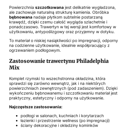
Powierzchnia
szczotkowana
jest delikatnie wygładzona,
ale zachowuje naturalną strukturę kamienia. Obróbka
bębnowana
nadaje płytkom subtelnie postarzaną
krawędź, dzięki czemu całość wygląda szlachetnie i
ponadczasowo. Trawertyn w tej wersji jest komfortowy w
użytkowaniu, antypoślizgowy oraz przyjemny w dotyku.
To materiał o niskiej nasiąkliwości po impregnacji, odporny
na codzienne użytkowanie, idealnie współpracujący z
ogrzewaniem podłogowym.
Zastosowanie trawertynu Philadelphia
Mix
Komplet rzymski to wszechstronna okładzina, która
sprawdzi się zarówno wewnątrz, jak i na niektórych
powierzchniach zewnętrznych (pod zadaszeniem). Dzięki
wykończeniu bębnowanemu i szczotkowaniu materiał jest
praktyczny, estetyczny i odporny na użytkowanie.
Najczęstsze zastosowania:
podłogi w salonach, kuchniach i korytarzach
łazienki i przestrzenie wellness (po impregnacji)
ściany dekoracyjne i okładziny kominków