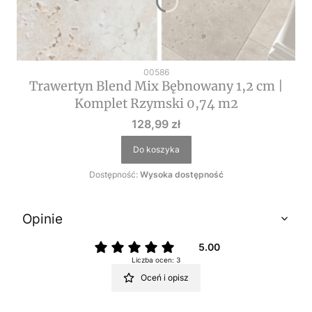
Kod produktu
00586
Trawertyn Blend Mix Bębnowany 1,2 cm |
Komplet Rzymski 0,74 m2
Cena
128,99 zł
Do koszyka
Dostępność:
Wysoka dostępność
Opinie
5.00
Liczba ocen: 3
Oceń i opisz