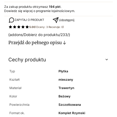
Za zakup produktu otrzymasz
194 pkt
.
Dowiedz się
więcej o programie lojalnościowym.
Udostępnij
ZAPYTAJ O PRODUKT
5.00
(Oceny: 3 Recenzje: 0)
{addons/Dobierz do produktu/233/}
Przejdź do pełnego opisu
Cechy produktu
Typ
Płytka
Kształt
mieszany
Materiał
Trawertyn
Kolor
Beżowy
Powierzchnia
Szczotkowana
Format ok.
Komplet Rzymski