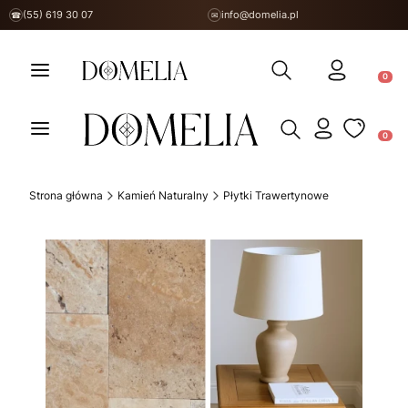
(55) 619 30 07
info@domelia.pl
☎
✉
Otwórz wyszukiwarkę
Produ
Otwórz wyszukiwarkę
Produ
Strona główna
Kamień Naturalny
Płytki Trawertynowe