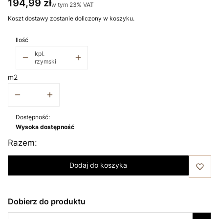
Cena
194,99 zł
w tym 23% VAT
w tym
23%
VAT
Koszt dostawy zostanie doliczony w koszyku.
Ilość
kpl.
rzymski
m2
Dostępność:
Wysoka dostępność
Razem:
Dodaj do koszyka
Dobierz do produktu