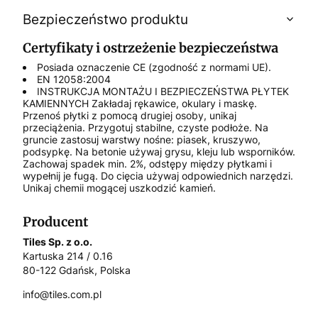
Bezpieczeństwo produktu
Certyfikaty i ostrzeżenie bezpieczeństwa
Posiada oznaczenie CE (zgodność z normami UE).
EN 12058:2004
INSTRUKCJA MONTAŻU I BEZPIECZEŃSTWA PŁYTEK
KAMIENNYCH Zakładaj rękawice, okulary i maskę.
Przenoś płytki z pomocą drugiej osoby, unikaj
przeciążenia. Przygotuj stabilne, czyste podłoże. Na
gruncie zastosuj warstwy nośne: piasek, kruszywo,
podsypkę. Na betonie używaj grysu, kleju lub wsporników.
Zachowaj spadek min. 2%, odstępy między płytkami i
wypełnij je fugą. Do cięcia używaj odpowiednich narzędzi.
Unikaj chemii mogącej uszkodzić kamień.
Producent
Tiles Sp. z o.o.
Kartuska 214 / 0.16
80-122 Gdańsk, Polska
info@tiles.com.pl