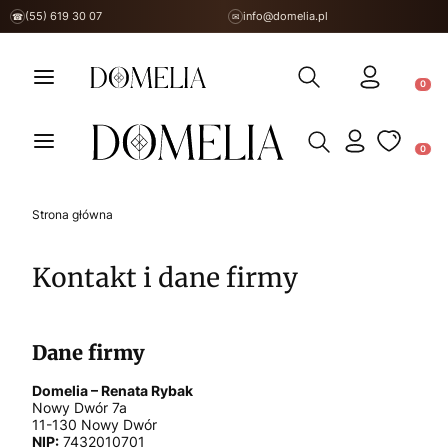
(55) 619 30 07
info@domelia.pl
☎
✉
Otwórz wyszukiwarkę
Produ
Otwórz wyszukiwarkę
Produ
Strona główna
Kontakt i dane firmy
Dane firmy
Domelia – Renata Rybak
Nowy Dwór 7a
11-130 Nowy Dwór
NIP:
7432010701