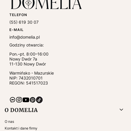
TELEFON
(55) 619 30 07
E-MAIL
info@domelia.pl
Godziny otwarcia:
Pon.–pt. 8:00–16:00
Nowy Dwór 7a
11-130
Nowy Dwór
Warmińsko - Mazurskie
NIP:
7432010701
REGON: 541517023
Linki w stopce
O DOMELIA
O nas
Kontakt i dane firmy