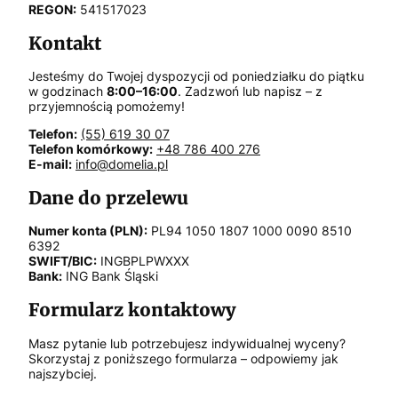
REGON:
541517023
Kontakt
Jesteśmy do Twojej dyspozycji od poniedziałku do piątku
w godzinach
8:00–16:00
. Zadzwoń lub napisz – z
przyjemnością pomożemy!
Telefon:
(55) 619 30 07
Telefon komórkowy:
+48 786 400 276
E-mail:
info@domelia.pl
Dane do przelewu
Numer konta (PLN):
PL94 1050 1807 1000 0090 8510
6392
SWIFT/BIC:
INGBPLPWXXX
Bank:
ING Bank Śląski
Formularz kontaktowy
Masz pytanie lub potrzebujesz indywidualnej wyceny?
Skorzystaj z poniższego formularza – odpowiemy jak
najszybciej.