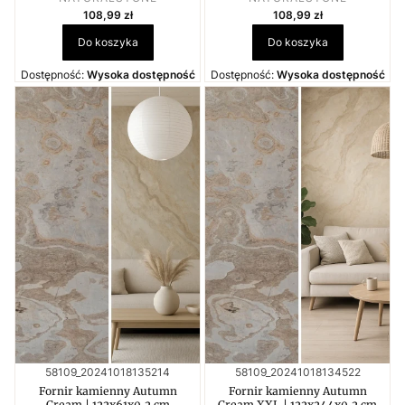
Cena
Cena
108,99 zł
108,99 zł
Do koszyka
Do koszyka
Dostępność:
Wysoka dostępność
Dostępność:
Wysoka dostępność
Kod produktu
Kod produktu
58109_20241018135214
58109_20241018134522
Fornir kamienny Autumn
Fornir kamienny Autumn
Cream | 122x61x0,2 cm
Cream XXL | 122x244x0,2 cm