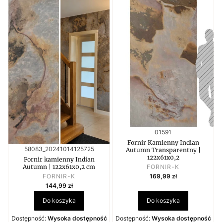
Kod produktu
01591
Fornir Kamienny Indian
Kod produktu
58083_20241014125725
Autumn Transparentny |
122x61x0,2
Fornir kamienny Indian
PRODUCENT
FORNIR-K
Autumn | 122x61x0,2 cm
Cena
PRODUCENT
169,99 zł
FORNIR-K
Cena
144,99 zł
Do koszyka
Do koszyka
Dostępność:
Wysoka dostępność
Dostępność:
Wysoka dostępność