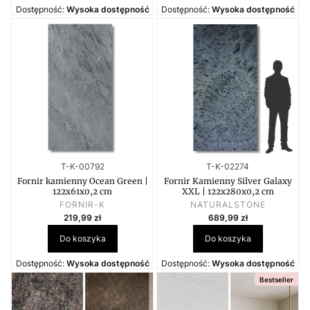
Dostępność:
Wysoka dostępność
Dostępność:
Wysoka dostępność
Kod produktu
Kod produktu
T-K-00792
T-K-02274
Fornir kamienny Ocean Green |
Fornir Kamienny Silver Galaxy
122x61x0,2 cm
XXL | 122x280x0,2 cm
PRODUCENT
PRODUCENT
FORNIR-K
NATURALSTONE
Cena
Cena
219,99 zł
689,99 zł
Do koszyka
Do koszyka
Dostępność:
Wysoka dostępność
Dostępność:
Wysoka dostępność
Bestseller