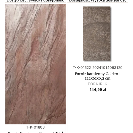
Dostępność:
Wysoka dostępność
Dostępność:
Wysoka dostępność
Kod produktu
T-K-01522_20241014093120
Fornir kamienny Golden |
122x61x0,2 cm
PRODUCENT
FORNIR-K
Cena
144,99 zł
Kod produktu
T-K-01803