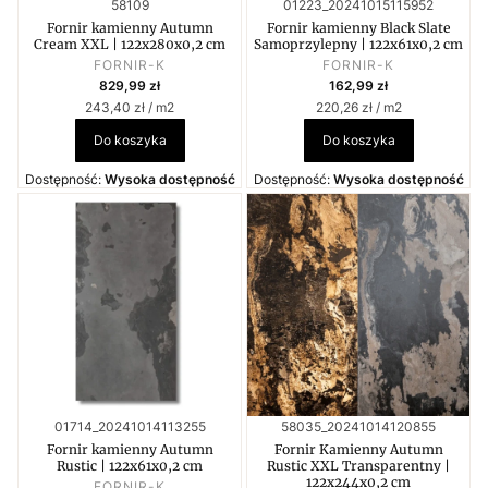
Kod produktu
Kod produktu
58109
01223_20241015115952
Fornir kamienny Autumn
Fornir kamienny Black Slate
Cream XXL | 122x280x0,2 cm
Samoprzylepny | 122x61x0,2 cm
PRODUCENT
PRODUCENT
FORNIR-K
FORNIR-K
Cena
Cena
829,99 zł
162,99 zł
Cena jednostkowa
Cena jednostkowa
243,40 zł / m2
220,26 zł / m2
Do koszyka
Do koszyka
Dostępność:
Wysoka dostępność
Dostępność:
Wysoka dostępność
Kod produktu
Kod produktu
01714_20241014113255
58035_20241014120855
Fornir kamienny Autumn
Fornir Kamienny Autumn
Rustic | 122x61x0,2 cm
Rustic XXL Transparentny |
122x244x0,2 cm
PRODUCENT
FORNIR-K