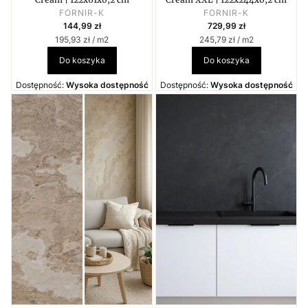
PRODUCENT
PRODUCENT
FORNIR-K
FORNIR-K
Cena
Cena
144,99 zł
729,99 zł
Cena jednostkowa
Cena jednostkowa
195,93 zł / m2
245,79 zł / m2
Do koszyka
Do koszyka
Dostępność:
Wysoka dostępność
Dostępność:
Wysoka dostępność