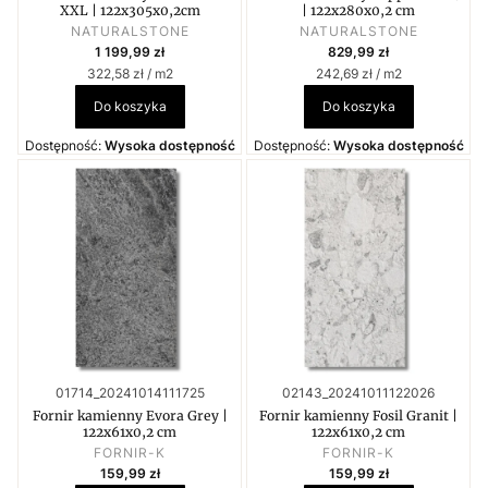
XXL | 122x305x0,2cm
| 122x280x0,2 cm
PRODUCENT
PRODUCENT
NATURALSTONE
NATURALSTONE
Cena
Cena
1 199,99 zł
829,99 zł
Cena jednostkowa
Cena jednostkowa
322,58 zł / m2
242,69 zł / m2
Do koszyka
Do koszyka
Dostępność:
Wysoka dostępność
Dostępność:
Wysoka dostępność
Kod produktu
Kod produktu
01714_20241014111725
02143_20241011122026
Fornir kamienny Evora Grey |
Fornir kamienny Fosil Granit |
122x61x0,2 cm
122x61x0,2 cm
PRODUCENT
PRODUCENT
FORNIR-K
FORNIR-K
Cena
Cena
159,99 zł
159,99 zł