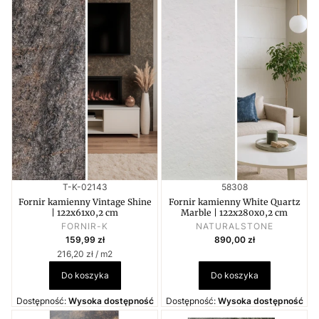
Kod produktu
Kod produktu
T-K-02143
58308
Fornir kamienny Vintage Shine
Fornir kamienny White Quartz
| 122x61x0,2 cm
Marble | 122x280x0,2 cm
PRODUCENT
PRODUCENT
FORNIR-K
NATURALSTONE
Cena
Cena
159,99 zł
890,00 zł
Cena jednostkowa
216,20 zł / m2
Do koszyka
Do koszyka
Dostępność:
Wysoka dostępność
Dostępność:
Wysoka dostępność