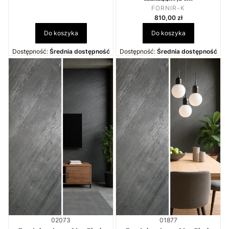
PRODUCENT
FORNIR-K
Cena
810,00 zł
Do koszyka
Do koszyka
Dostępność:
Średnia dostępność
Dostępność:
Średnia dostępność
Kod produktu
Kod produktu
02073
01877