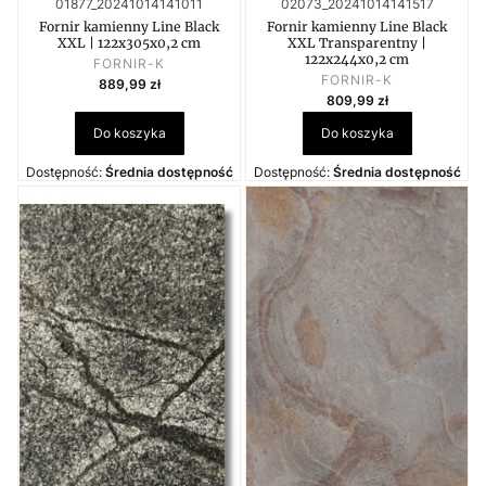
Kod produktu
Kod produktu
01877_20241014141011
02073_20241014141517
Fornir kamienny Line Black
Fornir kamienny Line Black
XXL | 122x305x0,2 cm
XXL Transparentny |
122x244x0,2 cm
PRODUCENT
FORNIR-K
PRODUCENT
Cena
FORNIR-K
889,99 zł
Cena
809,99 zł
Do koszyka
Do koszyka
Dostępność:
Średnia dostępność
Dostępność:
Średnia dostępność