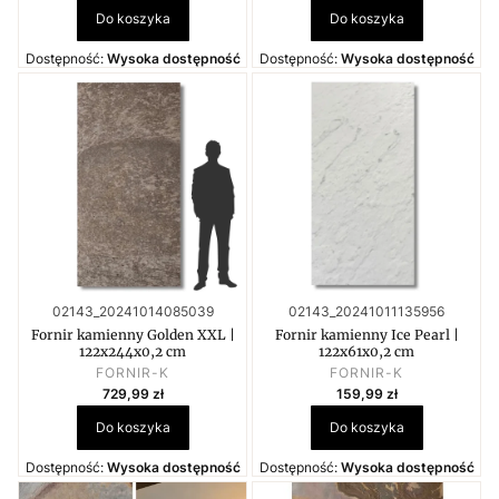
Do koszyka
Do koszyka
Dostępność:
Wysoka dostępność
Dostępność:
Wysoka dostępność
Kod produktu
Kod produktu
02143_20241014085039
02143_20241011135956
Fornir kamienny Golden XXL |
Fornir kamienny Ice Pearl |
122x244x0,2 cm
122x61x0,2 cm
PRODUCENT
PRODUCENT
FORNIR-K
FORNIR-K
Cena
Cena
729,99 zł
159,99 zł
Do koszyka
Do koszyka
Dostępność:
Wysoka dostępność
Dostępność:
Wysoka dostępność