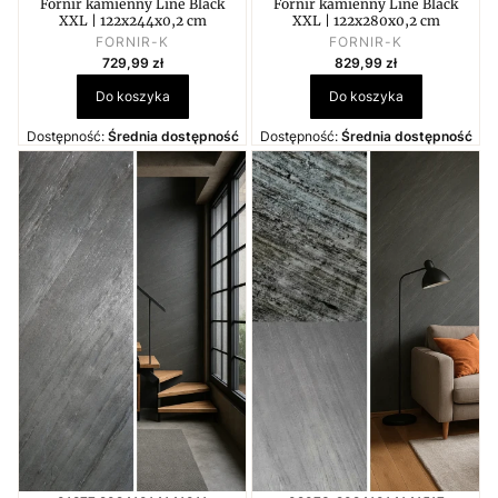
Fornir kamienny Line Black
Fornir kamienny Line Black
XXL | 122x244x0,2 cm
XXL | 122x280x0,2 cm
PRODUCENT
PRODUCENT
FORNIR-K
FORNIR-K
Cena
Cena
729,99 zł
829,99 zł
Do koszyka
Do koszyka
Dostępność:
Średnia dostępność
Dostępność:
Średnia dostępność