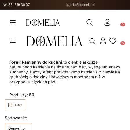
(55) 619 30 07
info@domelia.pl
☎
✉
Otwórz wyszukiwarkę
Produ
Otwórz wyszukiwarkę
Produ
Fornir kamienny do kuchni
to cienkie arkusze
naturalnego kamienia na ścianę nad blat, wyspę lub aneks
kuchenny. Łączy efekt prawdziwego kamienia z niewielką
grubością okładziny i łatwiejszym montażem niż w
przypadku ciężkich płyt.
Produkty:
56
Filtry
Lista produktów
Sortowanie:
Domyślne