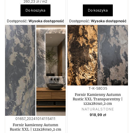
Cena jednostkowa
260,23 zł / m2
Do koszyka
Do koszyka
Dostępność:
Wysoka dostępność
Dostępność:
Wysoka dostępność
Kod produktu
T-K-58035
Fornir Kamienny Autumn
Rustic XXL Transparentny |
122x280x0,2 cm
PRODUCENT
NATURALSTONE
Cena
918,99 zł
Kod produktu
01657_20241014115411
Fornir kamienny Autumn
Rustic XXL | 122x280x0,2 cm