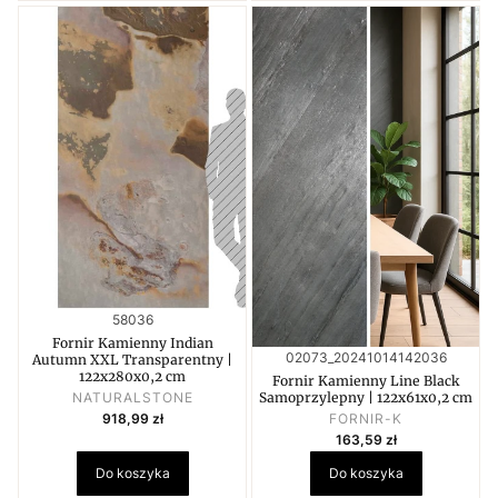
Kod produktu
58036
Fornir Kamienny Indian
Kod produktu
02073_20241014142036
Autumn XXL Transparentny |
122x280x0,2 cm
Fornir Kamienny Line Black
PRODUCENT
NATURALSTONE
Samoprzylepny | 122x61x0,2 cm
Cena
PRODUCENT
918,99 zł
FORNIR-K
Cena
163,59 zł
Do koszyka
Do koszyka