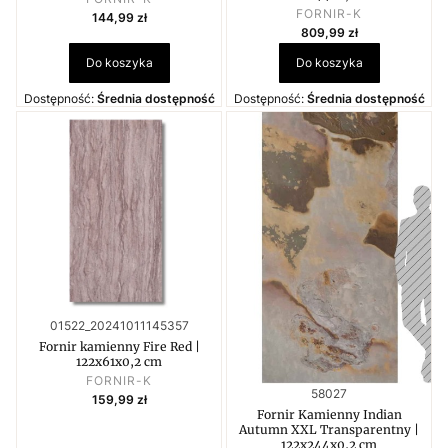
PRODUCENT
Cena
FORNIR-K
144,99 zł
Cena
809,99 zł
Do koszyka
Do koszyka
Dostępność:
Średnia dostępność
Dostępność:
Średnia dostępność
Kod produktu
01522_20241011145357
Fornir kamienny Fire Red |
122x61x0,2 cm
PRODUCENT
FORNIR-K
Kod produktu
58027
Cena
159,99 zł
Fornir Kamienny Indian
Autumn XXL Transparentny |
122x244x0,2 cm