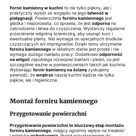
Fornir kamienny w kuchni
to nie tylko piękny, ale i
praktyczny wybór ze względu na jego
łatwość w
pielęgnacji
. Powierzchnia
forniru kamiennego
jest
gładka i nieporowata, co sprawia, że jest
odporna
na
zabrudzenia i łatwa do czyszczenia. Wystarczy regularne
przecieranie wilgotną ściereczką, aby usunąć kurz i
ewentualne plamy. Nie wymaga on specjalnych środków
czyszczących ani impregnatów. Dzięki temu utrzymanie
forniru kamiennego
w idealnym stanie jest proste i nie
wymaga dużego nakładu pracy. Dodatkowo
odporność
na wilgoć
zapobiega rozwojowi bakterii i pleśni, co jest
szczególnie ważne w pomieszczeniach takich jak kuchnia.
Wybierając
fornir kamienny na ścianę
zyskujemy
pewność, że
wnętrze
naszej kuchni będzie nie tylko
piękne, ale i higieniczne.
Montaż forniru kamiennego
Przygotowanie powierzchni
Przygotowanie powierzchni to kluczowy etap montażu
forniru kamiennego
, mający ogromny wpływ na trwałość
i estetykę
wykończenia
. Przed przystąpieniem do