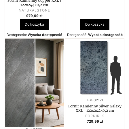
Fornir Kamienny Copper XXL |
122x244x0,2 cm
PRODUCENT
NATURALSTONE
Cena
979,99 zł
Do koszyka
Do koszyka
Dostępność:
Wysoka dostępność
Dostępność:
Wysoka dostępność
Kod produktu
T-K-02121
Fornir Kamienny Silver Galaxy
XXL | 122x244x0,2 cm
PRODUCENT
FORNIR-K
Cena
729,99 zł
Kod produktu