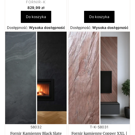
PRODUCENT
FORNIR-K
Cena
829,99 zł
Do koszyka
Do koszyka
Dostępność:
Wysoka dostępność
Dostępność:
Wysoka dostępność
Kod produktu
Kod produktu
58032
T-K-58031
Fornir Kamienny Black Slate
Fornir kamienny Copper XXL |