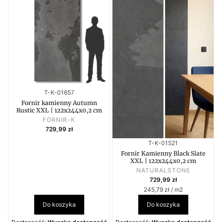
Kod produktu
T-K-01657
Fornir kamienny Autumn
Rustic XXL | 122x244x0,2 cm
PRODUCENT
FORNIR-K
Cena
729,99 zł
Kod produktu
T-K-01521
Fornir Kamienny Black Slate
XXL | 122x244x0,2 cm
PRODUCENT
NATURALSTONE
Cena
729,99 zł
Cena jednostkowa
245,79 zł / m2
Do koszyka
Do koszyka