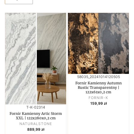
Kod produktu
58035_20241014120505
Fornir Kamienny Autumn
Rustic Transparentny |
122x61x0,2 cm
PRODUCENT
FORNIR-K
Cena
159,99 zł
Kod produktu
T-K-02314
Fornir Kamienny Artic Storm
XXL | 122x280x0,2 cm
PRODUCENT
NATURALSTONE
Cena
889,99 zł