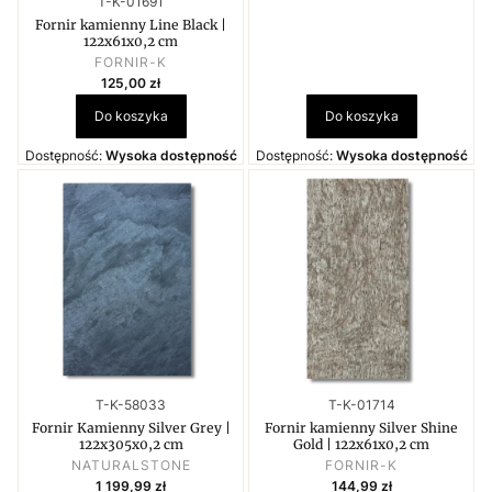
T-K-01691
Fornir kamienny Line Black |
122x61x0,2 cm
PRODUCENT
FORNIR-K
Cena
125,00 zł
Do koszyka
Do koszyka
Dostępność:
Wysoka dostępność
Dostępność:
Wysoka dostępność
Kod produktu
Kod produktu
T-K-58033
T-K-01714
Fornir Kamienny Silver Grey |
Fornir kamienny Silver Shine
122x305x0,2 cm
Gold | 122x61x0,2 cm
PRODUCENT
PRODUCENT
NATURALSTONE
FORNIR-K
Cena
Cena
1 199,99 zł
144,99 zł