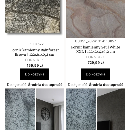
Kod produktu
00051_20241014110857
Kod produktu
T-K-01522
Fornir kamienny Seul White
Fornir kamienny Rainforest
XXL | 122x244x0,2 cm
Brown | 122x61x0,2 cm
PRODUCENT
FORNIR-K
PRODUCENT
FORNIR-K
Cena
729,99 zł
Cena
159,99 zł
Do koszyka
Do koszyka
Dostępność:
Średnia dostępność
Dostępność:
Średnia dostępność