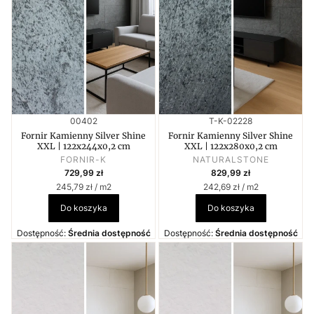
Kod produktu
Kod produktu
00402
T-K-02228
Fornir Kamienny Silver Shine
Fornir Kamienny Silver Shine
XXL | 122x244x0,2 cm
XXL | 122x280x0,2 cm
PRODUCENT
PRODUCENT
FORNIR-K
NATURALSTONE
Cena
Cena
729,99 zł
829,99 zł
Cena jednostkowa
Cena jednostkowa
245,79 zł / m2
242,69 zł / m2
Do koszyka
Do koszyka
Dostępność:
Średnia dostępność
Dostępność:
Średnia dostępność