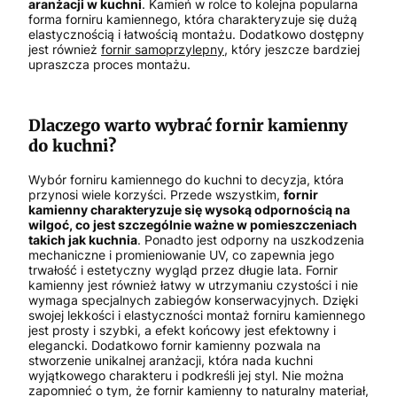
aranżacji w kuchni
. Kamień w rolce to kolejna popularna
forma forniru kamiennego, która charakteryzuje się dużą
elastycznością i łatwością montażu. Dodatkowo dostępny
jest również
fornir samoprzylepny
, który jeszcze bardziej
upraszcza proces montażu.
Dlaczego warto wybrać fornir kamienny
do kuchni?
Wybór forniru kamiennego do kuchni to decyzja, która
przynosi wiele korzyści. Przede wszystkim,
fornir
kamienny charakteryzuje się wysoką odpornością na
wilgoć, co jest szczególnie ważne w pomieszczeniach
takich jak kuchnia
. Ponadto jest odporny na uszkodzenia
mechaniczne i promieniowanie UV, co zapewnia jego
trwałość i estetyczny wygląd przez długie lata. Fornir
kamienny jest również łatwy w utrzymaniu czystości i nie
wymaga specjalnych zabiegów konserwacyjnych. Dzięki
swojej lekkości i elastyczności montaż forniru kamiennego
jest prosty i szybki, a efekt końcowy jest efektowny i
elegancki. Dodatkowo fornir kamienny pozwala na
stworzenie unikalnej aranżacji, która nada kuchni
wyjątkowego charakteru i podkreśli jej styl. Nie można
zapomnieć o tym, że fornir kamienny to naturalny materiał,