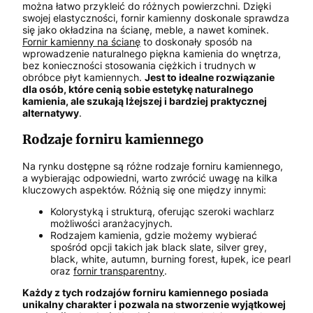
można łatwo przykleić do różnych powierzchni. Dzięki
swojej elastyczności, fornir kamienny doskonale sprawdza
się jako okładzina na ścianę, meble, a nawet kominek.
Fornir kamienny na ścianę
to doskonały sposób na
wprowadzenie naturalnego piękna kamienia do wnętrza,
bez konieczności stosowania ciężkich i trudnych w
obróbce płyt kamiennych.
Jest to idealne rozwiązanie
dla osób, które cenią sobie estetykę naturalnego
kamienia, ale szukają lżejszej i bardziej praktycznej
alternatywy
.
Rodzaje forniru kamiennego
Na rynku dostępne są różne rodzaje forniru kamiennego,
a wybierając odpowiedni, warto zwrócić uwagę na kilka
kluczowych aspektów. Różnią się one między innymi:
Kolorystyką i strukturą, oferując szeroki wachlarz
możliwości aranżacyjnych.
Rodzajem kamienia, gdzie możemy wybierać
spośród opcji takich jak black slate, silver grey,
black, white, autumn, burning forest, łupek, ice pearl
oraz
fornir transparentny
.
Każdy z tych rodzajów forniru kamiennego posiada
unikalny charakter i pozwala na stworzenie wyjątkowej