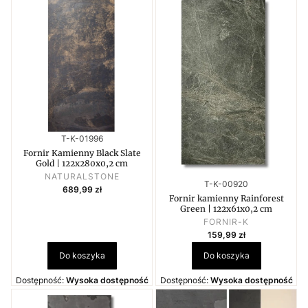
Kod produktu
T-K-01996
Fornir Kamienny Black Slate
Gold | 122x280x0,2 cm
PRODUCENT
NATURALSTONE
Kod produktu
T-K-00920
Cena
689,99 zł
Fornir kamienny Rainforest
Green | 122x61x0,2 cm
PRODUCENT
FORNIR-K
Cena
159,99 zł
Do koszyka
Do koszyka
Dostępność:
Wysoka dostępność
Dostępność:
Wysoka dostępność