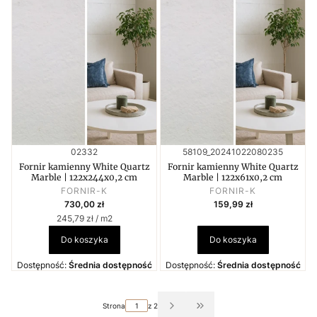
Kod produktu
Kod produktu
02332
58109_20241022080235
Fornir kamienny White Quartz
Fornir kamienny White Quartz
Marble | 122x244x0,2 cm
Marble | 122x61x0,2 cm
PRODUCENT
PRODUCENT
FORNIR-K
FORNIR-K
Cena
Cena
730,00 zł
159,99 zł
Cena jednostkowa
245,79 zł / m2
Do koszyka
Do koszyka
Dostępność:
Średnia dostępność
Dostępność:
Średnia dostępność
Strona
z 2
Przejdź do ostatniej strony z