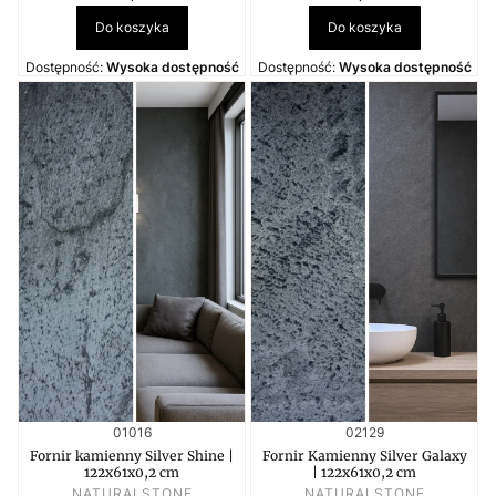
Do koszyka
Do koszyka
Dostępność:
Wysoka dostępność
Dostępność:
Wysoka dostępność
Kod produktu
Kod produktu
01016
02129
Fornir kamienny Silver Shine |
Fornir Kamienny Silver Galaxy
122x61x0,2 cm
| 122x61x0,2 cm
PRODUCENT
PRODUCENT
NATURALSTONE
NATURALSTONE