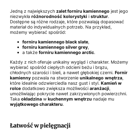
Jedną z największych
zalet forniru kamiennego
jest jego
niezwykła
różnorodność
kolorystyki
i
struktur
.
Dostępne są różne rodzaje, które pozwalają dopasować
materiał do indywidualnych potrzeb. Na przykład,
możemy wybierać spośród:
forniru kamiennego black slate
,
forniru kamiennego silver grey
,
a także
forniru kamiennego arctic
.
Każdy z nich oferuje unikalny wygląd i charakter. Możemy
wybierać spośród ciepłych odcieni beżu i brązu,
chłodnych szarości i bieli, a nawet głębokiej czerni.
Fornir
kamienny
pozwala na stworzenie
unikalnego
wnętrza
,
które idealnie odzwierciedla nasz gust i styl.
Kamień w
rolce
dodatkowo zwiększa możliwości
aranżacji
,
umożliwiając pokrycie nawet zakrzywionych powierzchni.
Taka
okładzina
w
kuchennym
wnętrzu
nadaje mu
wyjątkowego charakteru
.
Łatwość w pielęgnacji