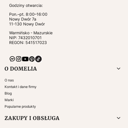
Godziny otwarcia:
Pon.–pt. 8:00–16:00
Nowy Dwór 7a
11-130
Nowy Dwór
Warmińsko - Mazurskie
NIP:
7432010701
REGON: 541517023
Linki w stopce
O DOMELIA
O nas
Kontakt i dane firmy
Blog
Marki
Popularne produkty
ZAKUPY I OBSŁUGA