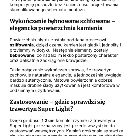
kompozycję posadzki bez konieczności projektowania
skomplikowanego schematu montażu.
Wykończenie bębnowane szlifowane –
elegancka powierzchnia kamienia
Powierzchnia płytek została poddana procesowi
szlifowania
, dzięki czemu kamień jest gładki, jednolity i
przyjemny w dotyku. Następnie elementy zostały
bębnowane
, co nadało im lekko postarzony charakter
oraz delikatnie zaokrąglone krawędzie.
Takie połączenie wykończeń sprawia, że trawertyn
zachowuje naturalną elegancję, a jednocześnie wygląda
bardzo autentycznie. Matowa powierzchnia dobrze
maskuje drobne ślady użytkowania i jest komfortowa w
codziennym użytkowaniu.
Zastosowanie – gdzie sprawdzi się
trawertyn Super Light?
Dzięki grubości
1,2 cm
komplet rzymski z trawertynu
Super Light przeznaczony jest przede wszystkim do
zastosowań wewnętrznych. Kamień doskonale sprawdza
się jako elegancka posadzka oraz dekoracyjna okładzina