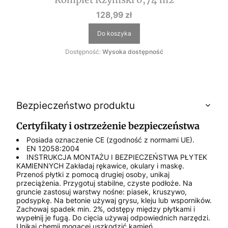
Cena
128,99 zł
Do koszyka
Dostępność:
Wysoka dostępność
Bezpieczeństwo produktu
Certyfikaty i ostrzeżenie bezpieczeństwa
Posiada oznaczenie CE (zgodność z normami UE).
EN 12058:2004
INSTRUKCJA MONTAŻU I BEZPIECZEŃSTWA PŁYTEK
KAMIENNYCH Zakładaj rękawice, okulary i maskę.
Przenoś płytki z pomocą drugiej osoby, unikaj
przeciążenia. Przygotuj stabilne, czyste podłoże. Na
gruncie zastosuj warstwy nośne: piasek, kruszywo,
podsypkę. Na betonie używaj grysu, kleju lub wsporników.
Zachowaj spadek min. 2%, odstępy między płytkami i
wypełnij je fugą. Do cięcia używaj odpowiednich narzędzi.
Unikaj chemii mogącej uszkodzić kamień.