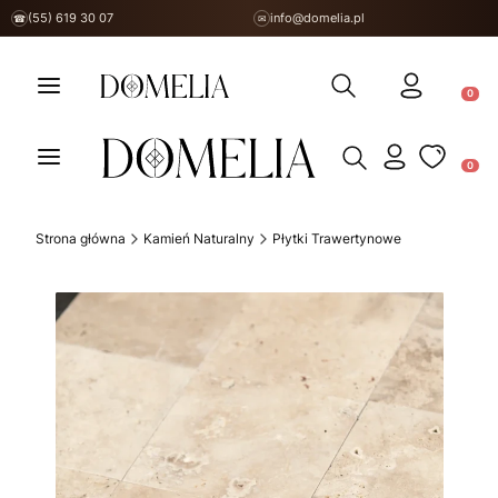
(55) 619 30 07
info@domelia.pl
☎
✉
Otwórz wyszukiwarkę
Produ
Otwórz wyszukiwarkę
Produ
Strona główna
Kamień Naturalny
Płytki Trawertynowe