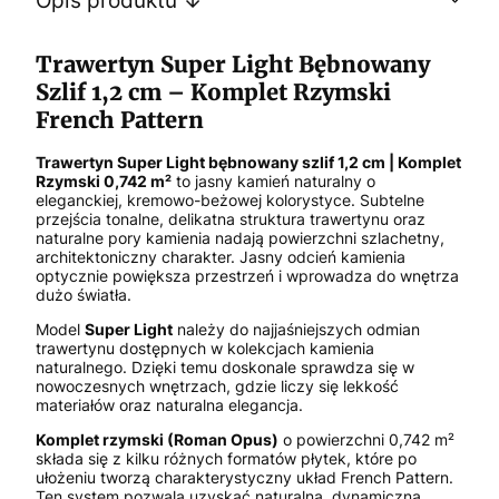
Trawertyn Super Light Bębnowany
Szlif 1,2 cm – Komplet Rzymski
French Pattern
Trawertyn Super Light bębnowany szlif 1,2 cm | Komplet
Rzymski 0,742 m²
to jasny kamień naturalny o
eleganckiej, kremowo-beżowej kolorystyce. Subtelne
przejścia tonalne, delikatna struktura trawertynu oraz
naturalne pory kamienia nadają powierzchni szlachetny,
architektoniczny charakter. Jasny odcień kamienia
optycznie powiększa przestrzeń i wprowadza do wnętrza
dużo światła.
Model
Super Light
należy do najjaśniejszych odmian
trawertynu dostępnych w kolekcjach kamienia
naturalnego. Dzięki temu doskonale sprawdza się w
nowoczesnych wnętrzach, gdzie liczy się lekkość
materiałów oraz naturalna elegancja.
Komplet rzymski (Roman Opus)
o powierzchni 0,742 m²
składa się z kilku różnych formatów płytek, które po
ułożeniu tworzą charakterystyczny układ French Pattern.
Ten system pozwala uzyskać naturalną, dynamiczną