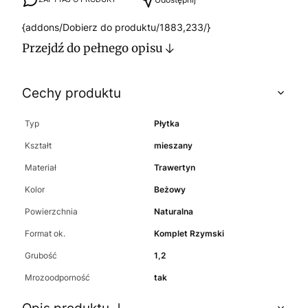
{addons/Dobierz do produktu/1883,233/}
Przejdź do pełnego opisu
Cechy produktu
Typ
Płytka
Kształt
mieszany
Materiał
Trawertyn
Kolor
Beżowy
Powierzchnia
Naturalna
Format ok.
Komplet Rzymski
Grubość
1,2
Mrozoodporność
tak
Opis produktu ↓