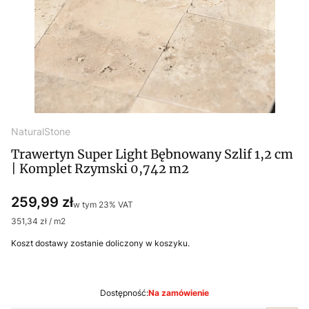
NaturalStone
Trawertyn Super Light Bębnowany Szlif 1,2 cm
| Komplet Rzymski 0,742 m2
Cena
259,99 zł
w tym 23% VAT
w tym
23%
VAT
351,34 zł / m2
Koszt dostawy zostanie doliczony w koszyku.
Dostępność:
Na zamówienie