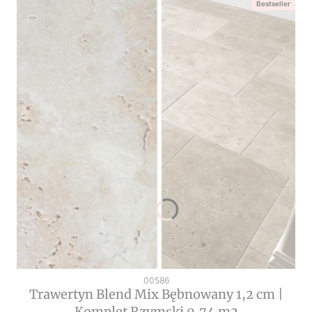
Bestseller
Kod produktu
00586
Trawertyn Blend Mix Bębnowany 1,2 cm |
Komplet Rzymski 0,74 m2