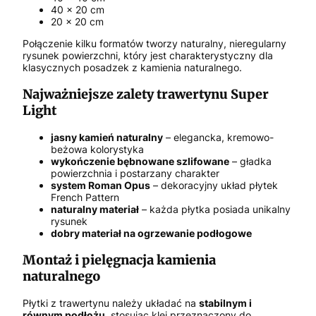
40 × 20 cm
20 × 20 cm
Połączenie kilku formatów tworzy naturalny, nieregularny
rysunek powierzchni, który jest charakterystyczny dla
klasycznych posadzek z kamienia naturalnego.
Najważniejsze zalety trawertynu Super
Light
jasny kamień naturalny
– elegancka, kremowo-
beżowa kolorystyka
wykończenie bębnowane szlifowane
– gładka
powierzchnia i postarzany charakter
system Roman Opus
– dekoracyjny układ płytek
French Pattern
naturalny materiał
– każda płytka posiada unikalny
rysunek
dobry materiał na ogrzewanie podłogowe
Montaż i pielęgnacja kamienia
naturalnego
Płytki z trawertynu należy układać na
stabilnym i
równym podłożu
, stosując klej przeznaczony do