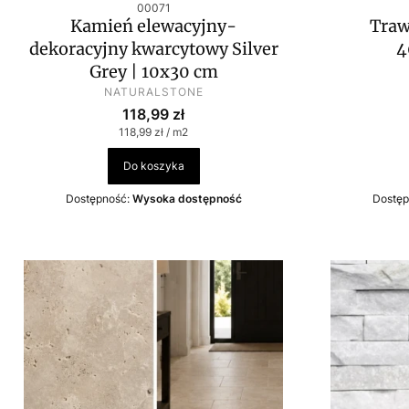
Kod produktu
00071
Kamień elewacyjny-
Traw
dekoracyjny kwarcytowy Silver
4
Grey | 10x30 cm
PRODUCENT
NATURALSTONE
Cena
118,99 zł
Cena jednostkowa
118,99 zł / m2
Do koszyka
Dostępność:
Wysoka dostępność
Dostęp