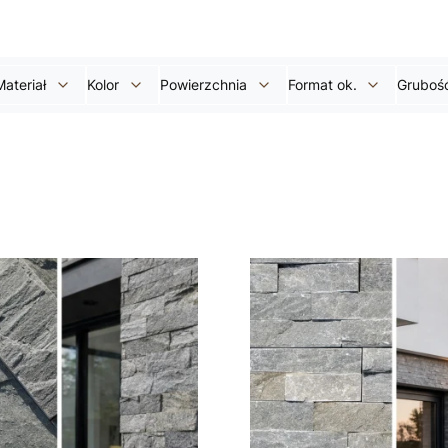
Materiał
Kolor
Powierzchnia
Format ok.
Gruboś