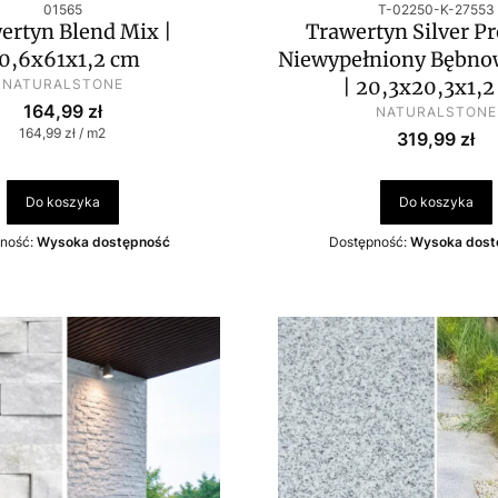
Kod produktu
Kod produktu
01565
T-02250-K-27553
ertyn Blend Mix |
Trawertyn Silver 
0,6x61x1,2 cm
Niewypełniony Bębnow
PRODUCENT
| 20,3x20,3x1,2
NATURALSTONE
Cena
164,99 zł
PRODUCENT
NATURALSTONE
Cena jednostkowa
164,99 zł / m2
Cena
319,99 zł
Do koszyka
Do koszyka
ność:
Wysoka dostępność
Dostępność:
Wysoka dost