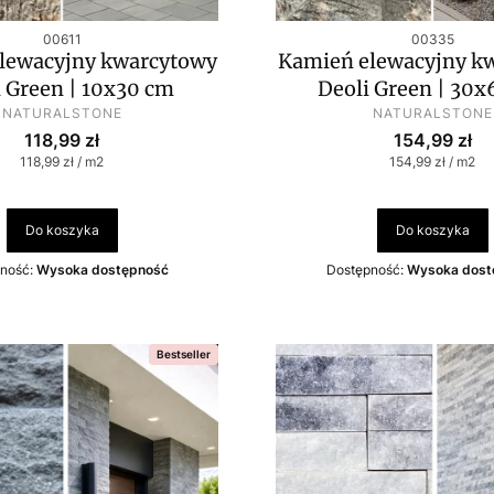
Kod produktu
Kod produktu
00611
00335
lewacyjny kwarcytowy
Kamień elewacyjny k
i Green | 10x30 cm
Deoli Green | 30
PRODUCENT
PRODUCENT
NATURALSTONE
NATURALSTONE
Cena
Cena
118,99 zł
154,99 zł
Cena jednostkowa
Cena jednostko
118,99 zł / m2
154,99 zł / m2
Do koszyka
Do koszyka
ność:
Wysoka dostępność
Dostępność:
Wysoka dost
Bestseller