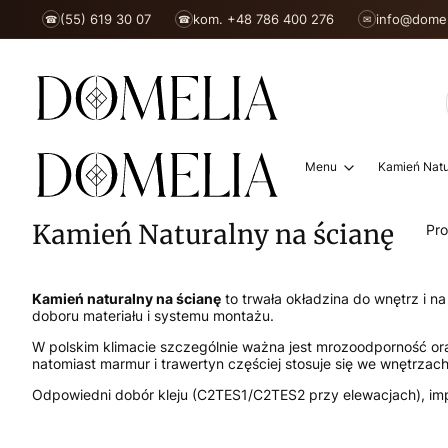
(55) 619 30 07
kom. +48 786 400 276
info@domel
☎
☎
✉
Menu
Kamień Natu
Kamień Naturalny na ścianę
Pr
Kamień naturalny na ścianę
to trwała okładzina do wnętrz i 
doboru materiału i systemu montażu.
W polskim klimacie szczególnie ważna jest mrozoodporność ora
natomiast marmur i trawertyn częściej stosuje się we wnętrzach
Odpowiedni dobór kleju (C2TES1/C2TES2 przy elewacjach), imp