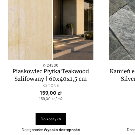
Kod produktu
K-24330
Piaskowiec Płytka Teakwood
Kamień e
Szlifowany | 60x40x1,5 cm
Silve
PRODUCENT
KSTONE
Cena
159,00 zł
Cena jednostkowa
159,00 zł / m2
Do koszyka
Dostępność:
Wysoka dostępność
Dost