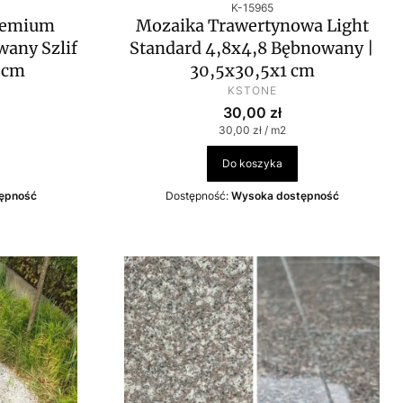
Kod produktu
K-15965
Premium
Mozaika Trawertynowa Light
any Szlif
Standard 4,8x4,8 Bębnowany |
 cm
30,5x30,5x1 cm
PRODUCENT
KSTONE
Cena
30,00 zł
Cena jednostkowa
30,00 zł / m2
Do koszyka
ępność
Dostępność:
Wysoka dostępność