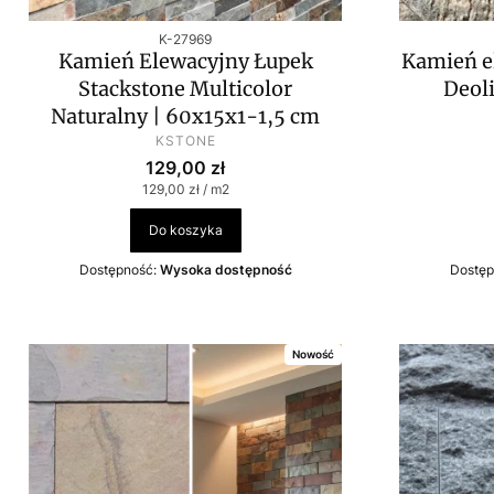
Kod produktu
K-27969
Kamień Elewacyjny Łupek
Kamień e
Stackstone Multicolor
Deol
Naturalny | 60x15x1-1,5 cm
PRODUCENT
KSTONE
Cena
129,00 zł
Cena jednostkowa
129,00 zł / m2
Do koszyka
Dostępność:
Wysoka dostępność
Dostęp
Nowość