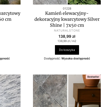
Kod produktu
01228
warcytowy
Kamień elewacyjny-
x60 cm
dekoracyjny kwarcytowy Silver
Shine | 7x50 cm
PRODUCENT
NATURALSTONE
wa
Cena
138,99 zł
Cena jednostkowa
138,99 zł / m2
Do koszyka
ępność
Dostępność:
Wysoka dostępność
Bestseller