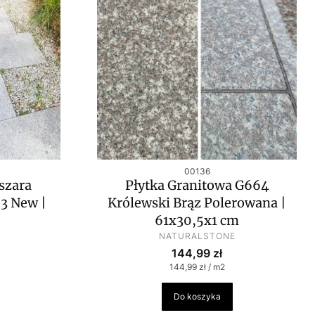
Kod produktu
00136
szara
Płytka Granitowa G664
3 New |
Królewski Brąz Polerowana |
61x30,5x1 cm
PRODUCENT
NATURALSTONE
Cena
144,99 zł
wa
Cena jednostkowa
144,99 zł / m2
Do koszyka