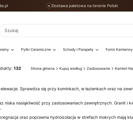
ia.pl
Dostawa paletowa na terenie Polski
●
ralny
Pytki Ceramiczne
Schody I Parapety
Fornir Kamienny
odukty:
132
Strona główna
Kupuj według
Zastosowanie
Kamień Nat
na elewacje. Sprawdza się przy kominkach, w łazienkach oraz na z
z niska nasiąkliwość przy zastosowaniach zewnętrznych. Granit i k
.
regnacja oraz poprawna hydroizolacja w strefach mokrych mają kl