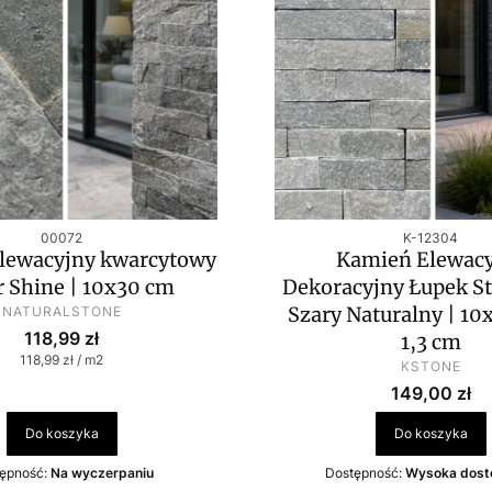
Kod produktu
Kod produktu
00072
K-12304
lewacyjny kwarcytowy
Kamień Elewacy
r Shine | 10x30 cm
Dekoracyjny Łupek S
PRODUCENT
Szary Naturalny | 10
NATURALSTONE
Cena
118,99 zł
1,3 cm
Cena jednostkowa
118,99 zł / m2
PRODUCEN
KSTONE
Cena
149,00 zł
Do koszyka
Do koszyka
ępność:
Na wyczerpaniu
Dostępność:
Wysoka dost