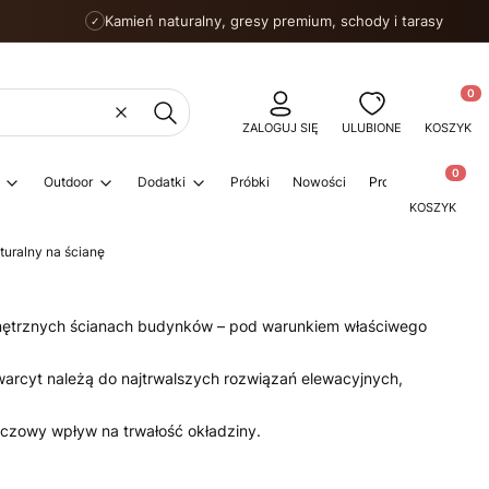
Kamień naturalny, gresy premium, schody i tarasy
✓
Produkty
Wyczyść
Szukaj
ZALOGUJ SIĘ
ULUBIONE
KOSZYK
Produkty w
Outdoor
Dodatki
Próbki
Nowości
Promocje
Porad
KOSZYK
uralny na ścianę
ewnętrznych ścianach budynków – pod warunkiem właściwego
warcyt należą do najtrwalszych rozwiązań elewacyjnych,
uczowy wpływ na trwałość okładziny.