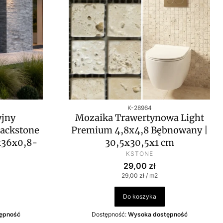
Kod produktu
K-28964
jny
Mozaika Trawertynowa Light
tackstone
Premium 4,8x4,8 Bębnowany |
x36x0,8-
30,5x30,5x1 cm
PRODUCENT
KSTONE
Cena
T
29,00 zł
Cena jednostkowa
29,00 zł / m2
Do koszyka
ępność
Dostępność:
Wysoka dostępność