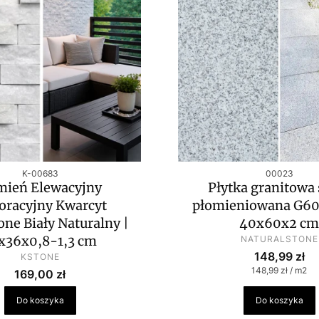
Kod produktu
Kod produktu
K-00683
00023
mień Elewacyjny
Płytka granitowa 
oracyjny Kwarcyt
płomieniowana G60
one Biały Naturalny |
40x60x2 cm
PRODUCENT
x36x0,8-1,3 cm
NATURALSTONE
Cena
PRODUCENT
148,99 zł
KSTONE
Cena jednostko
148,99 zł / m2
Cena
169,00 zł
Do koszyka
Do koszyka