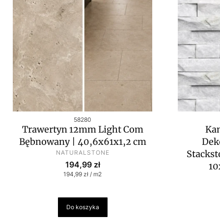
Kod produktu
58280
Trawertyn 12mm Light Com
Ka
Bębnowany | 40,6x61x1,2 cm
Dek
PRODUCENT
Stackst
NATURALSTONE
Cena
194,99 zł
10
Cena jednostkowa
194,99 zł / m2
Do koszyka