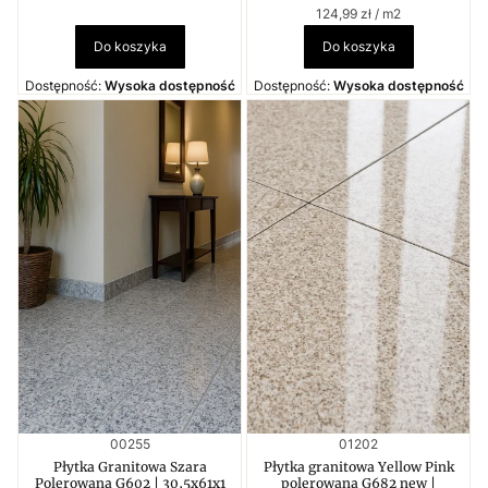
Cena jednostkowa
124,99 zł / m2
Do koszyka
Do koszyka
Dostępność:
Wysoka dostępność
Dostępność:
Wysoka dostępność
Kod produktu
Kod produktu
00255
01202
Płytka Granitowa Szara
Płytka granitowa Yellow Pink
Polerowana G602 | 30,5x61x1
polerowana G682 new |