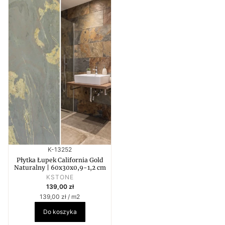
Kod produktu
K-13252
Płytka Łupek California Gold
Naturalny | 60x30x0,9-1,2 cm
PRODUCENT
KSTONE
Cena
139,00 zł
Cena jednostkowa
139,00 zł / m2
Do koszyka