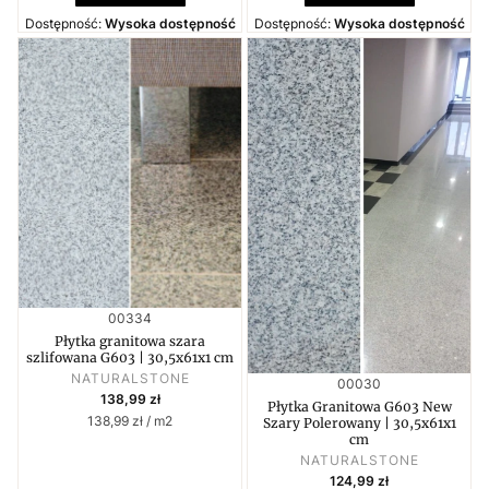
Dostępność:
Wysoka dostępność
Dostępność:
Wysoka dostępność
Kod produktu
00334
Płytka granitowa szara
szlifowana G603 | 30,5x61x1 cm
PRODUCENT
NATURALSTONE
Kod produktu
00030
Cena
138,99 zł
Płytka Granitowa G603 New
Cena jednostkowa
138,99 zł / m2
Szary Polerowany | 30,5x61x1
cm
PRODUCENT
NATURALSTONE
Cena
124,99 zł