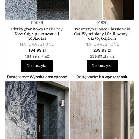
Kod produktu
Kod produktu
00079
01820
Płytka granitowa Dark Grey
Trawertyn Bianco Classic Vein
New G654 polerowana |
Cut Wypełniany i Szlifowany |
30,5x61x1
61x30,5x1,2 cm
PRODUCENT
PRODUCENT
NATURALSTONE
NATURALSTONE
Cena
Cena
184,99 zł
239,99 zł
Cena jednostkowa
Cena jednostkowa
184,99 zł / m2
239,99 zł / m2
Do koszyka
Do koszyka
Dostępność:
Wysoka dostępność
Dostępność:
Na wyczerpaniu