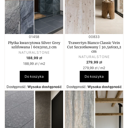
Kod produktu
Kod produktu
01458
00833
Płytka kwarcytowa Silver Grey
Trawertyn Bianco Classic Vein
szlifowana | 60x30x1,2 cm
Cut Szczotkowany | 30,5x61x1,2
cm
PRODUCENT
NATURALSTONE
PRODUCENT
Cena
NATURALSTONE
188,99 zł
Cena
279,99 zł
Cena jednostkowa
188,99 zł / m2
Cena jednostkowa
279,99 zł / m2
Do koszyka
Do koszyka
Dostępność:
Wysoka dostępność
Dostępność:
Wysoka dostępność