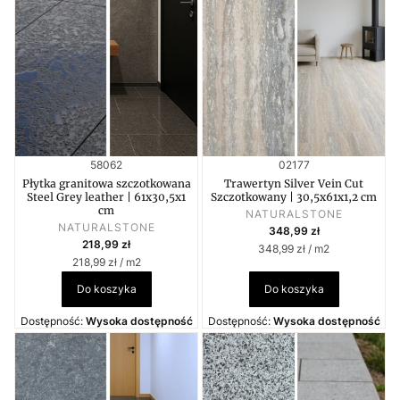
Kod produktu
Kod produktu
58062
02177
Płytka granitowa szczotkowana
Trawertyn Silver Vein Cut
Steel Grey leather | 61x30,5x1
Szczotkowany | 30,5x61x1,2 cm
cm
PRODUCENT
NATURALSTONE
PRODUCENT
Cena
NATURALSTONE
348,99 zł
Cena
218,99 zł
Cena jednostkowa
348,99 zł / m2
Cena jednostkowa
218,99 zł / m2
Do koszyka
Do koszyka
Dostępność:
Wysoka dostępność
Dostępność:
Wysoka dostępność