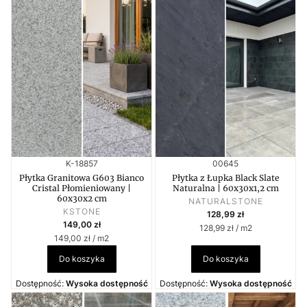
Kod produktu
Kod produktu
K-18857
00645
Płytka Granitowa G603 Bianco
Płytka z Łupka Black Slate
Cristal Płomieniowany |
Naturalna | 60x30x1,2 cm
60x30x2 cm
PRODUCENT
NATURALSTONE
PRODUCENT
Cena
KSTONE
128,99 zł
Cena
149,00 zł
Cena jednostkowa
128,99 zł / m2
Cena jednostkowa
149,00 zł / m2
Do koszyka
Do koszyka
Dostępność:
Wysoka dostępność
Dostępność:
Wysoka dostępność