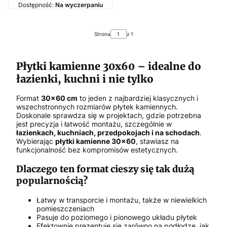
Dostępność:
Na wyczerpaniu
Strona
z 1
Płytki kamienne 30x60 – idealne do
łazienki, kuchni i nie tylko
Format
30x60 cm
to jeden z najbardziej klasycznych i
wszechstronnych rozmiarów płytek kamiennych.
Doskonale sprawdza się w projektach, gdzie potrzebna
jest precyzja i łatwość montażu, szczególnie w
łazienkach, kuchniach, przedpokojach i na schodach
.
Wybierając
płytki kamienne 30x60
, stawiasz na
funkcjonalność bez kompromisów estetycznych.
Dlaczego ten format cieszy się tak dużą
popularnością?
Łatwy w transporcie i montażu, także w niewielkich
pomieszczeniach
Pasuje do poziomego i pionowego układu płytek
Efektownie prezentuje się zarówno na podłodze, jak