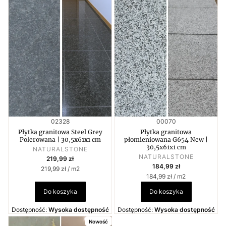
Kod produktu
Kod produktu
02328
00070
Płytka granitowa Steel Grey
Płytka granitowa
Polerowana | 30,5x61x1 cm
płomieniowana G654 New |
30,5x61x1 cm
PRODUCENT
NATURALSTONE
PRODUCENT
Cena
NATURALSTONE
219,99 zł
Cena
184,99 zł
Cena jednostkowa
219,99 zł / m2
Cena jednostkowa
184,99 zł / m2
Do koszyka
Do koszyka
Dostępność:
Wysoka dostępność
Dostępność:
Wysoka dostępność
Nowość