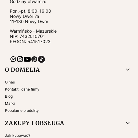
Godziny otwarcia:
Pon.–pt. 8:00–16:00
Nowy Dwór 7a
11-130
Nowy Dwór
Warmińsko - Mazurskie
NIP:
7432010701
REGON: 541517023
Linki w stopce
O DOMELIA
O nas
Kontakt i dane firmy
Blog
Marki
Popularne produkty
ZAKUPY I OBSŁUGA
Jak kupować?