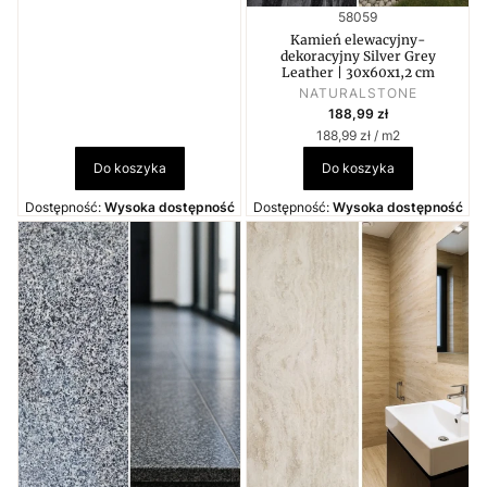
Kod produktu
58059
Kamień elewacyjny-
dekoracyjny Silver Grey
Leather | 30x60x1,2 cm
PRODUCENT
NATURALSTONE
Cena
188,99 zł
Cena jednostkowa
188,99 zł / m2
Do koszyka
Do koszyka
Dostępność:
Wysoka dostępność
Dostępność:
Wysoka dostępność