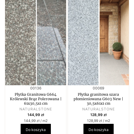
Kod produktu
Kod produktu
00136
00069
Płytka Granitowa G664
Płytka granitowa szara
Królewski Brąz Polerowana |
płomieniowana G603 New |
61x30,5x1 cm
30,5x61x1 cm
PRODUCENT
PRODUCENT
NATURALSTONE
NATURALSTONE
Cena
Cena
144,99 zł
128,99 zł
Cena jednostkowa
Cena jednostkowa
144,99 zł / m2
128,99 zł / m2
Do koszyka
Do koszyka