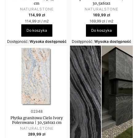
cm
30,5x61x1
PRODUCENT
PRODUCENT
NATURALSTONE
NATURALSTONE
Cena
Cena
114,99 zł
169,99 zł
Cena jednostkowa
Cena jednostkowa
114,99 zł / m2
169,99 zł / m2
Do koszyka
Do koszyka
Dostępność:
Wysoka dostępność
Dostępność:
Wysoka dostępność
Kod produktu
02348
Płytka granitowa Cielo Ivory
Polerowana | 30,5x61x1 cm
PRODUCENT
NATURALSTONE
Cena
289,99 zł