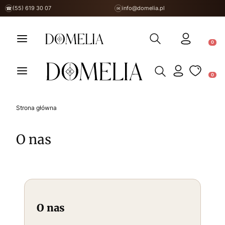
(55) 619 30 07
info@domelia.pl
☎
✉
Otwórz wyszukiwarkę
Produ
Otwórz wyszukiwarkę
Produ
Strona główna
O nas
O nas