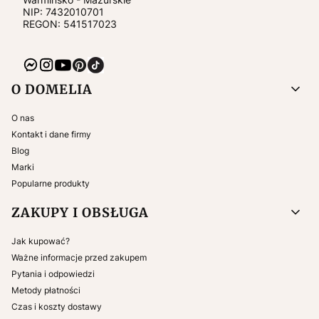
NIP:
7432010701
REGON: 541517023
Linki w stopce
O DOMELIA
O nas
Kontakt i dane firmy
Blog
Marki
Popularne produkty
ZAKUPY I OBSŁUGA
Jak kupować?
Ważne informacje przed zakupem
Pytania i odpowiedzi
Metody płatności
Czas i koszty dostawy