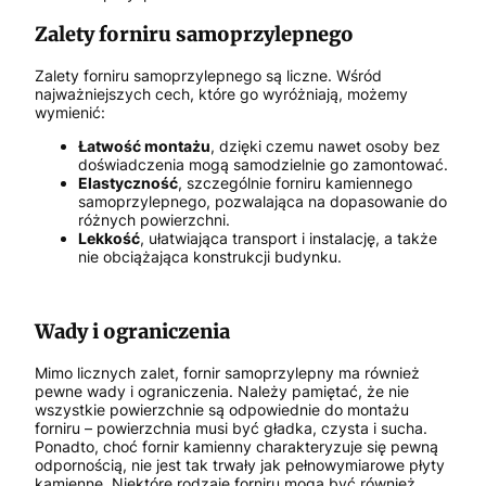
Zalety forniru samoprzylepnego
Zalety forniru samoprzylepnego są liczne. Wśród
najważniejszych cech, które go wyróżniają, możemy
wymienić:
Łatwość montażu
, dzięki czemu nawet osoby bez
doświadczenia mogą samodzielnie go zamontować.
Elastyczność
, szczególnie forniru kamiennego
samoprzylepnego, pozwalająca na dopasowanie do
różnych powierzchni.
Lekkość
, ułatwiająca transport i instalację, a także
nie obciążająca konstrukcji budynku.
Wady i ograniczenia
Mimo licznych zalet, fornir samoprzylepny ma również
pewne wady i ograniczenia. Należy pamiętać, że nie
wszystkie powierzchnie są odpowiednie do montażu
forniru – powierzchnia musi być gładka, czysta i sucha.
Ponadto, choć fornir kamienny charakteryzuje się pewną
odpornością, nie jest tak trwały jak pełnowymiarowe płyty
kamienne. Niektóre rodzaje forniru mogą być również