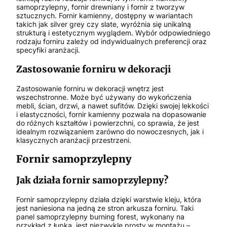
samoprzylepny, fornir drewniany i fornir z tworzyw
sztucznych. Fornir kamienny, dostępny w wariantach
takich jak silver grey czy slate, wyróżnia się unikalną
strukturą i estetycznym wyglądem. Wybór odpowiedniego
rodzaju forniru zależy od indywidualnych preferencji oraz
specyfiki aranżacji.
Zastosowanie forniru w dekoracji
Zastosowanie forniru w dekoracji wnętrz jest
wszechstronne. Może być używany do wykończenia
mebli, ścian, drzwi, a nawet sufitów. Dzięki swojej lekkości
i elastyczności, fornir kamienny pozwala na dopasowanie
do różnych kształtów i powierzchni, co sprawia, że jest
idealnym rozwiązaniem zarówno do nowoczesnych, jak i
klasycznych aranżacji przestrzeni.
Fornir samoprzylepny
Jak działa fornir samoprzylepny?
Fornir samoprzylepny działa dzięki warstwie kleju, która
jest naniesiona na jedną ze stron arkusza forniru. Taki
panel samoprzylepny burning forest, wykonany na
przykład z łupka, jest niezwykle prosty w montażu –