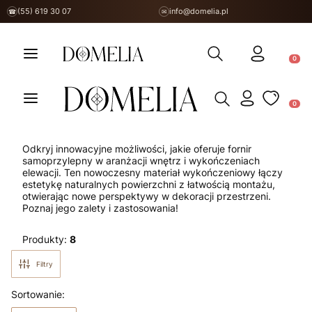
(55) 619 30 07
info@domelia.pl
☎
✉
Otwórz wyszukiwarkę
Produ
Otwórz wyszukiwarkę
Produ
Odkryj innowacyjne możliwości, jakie oferuje fornir
samoprzylepny w aranżacji wnętrz i wykończeniach
elewacji. Ten nowoczesny materiał wykończeniowy łączy
estetykę naturalnych powierzchni z łatwością montażu,
otwierając nowe perspektywy w dekoracji przestrzeni.
Poznaj jego zalety i zastosowania!
Produkty:
8
Filtry
Lista produktów
Sortowanie: