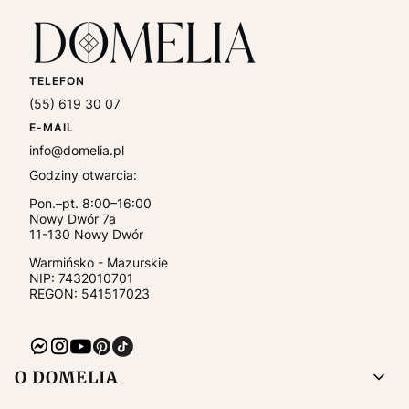
TELEFON
(55) 619 30 07
E-MAIL
info@domelia.pl
Godziny otwarcia:
Pon.–pt. 8:00–16:00
Nowy Dwór 7a
11-130
Nowy Dwór
Warmińsko - Mazurskie
NIP:
7432010701
REGON: 541517023
Linki w stopce
O DOMELIA