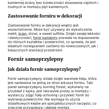
kamiennej ściany bez konieczności stosowania ciężkich i
trudnych w montażu płyt kamiennych.
Zastosowanie forniru w dekoracji
Zastosowanie forniru w dekoracji wnętrz jest
wszechstronne. Może być używany do wykończenia
mebli,
ścian
, drzwi, a nawet sufitów. Dzięki swojej lekkości
i elastyczności,
fornir kamienny
pozwala na dopasowanie
do różnych kształtów i powierzchni, co sprawia, że jest
idealnym rozwiązaniem zarówno do nowoczesnych, jak i
klasycznych aranżacji przestrzeni.
Fornir samoprzylepny
Jak działa fornir samoprzylepny?
Fornir samoprzylepny działa dzięki warstwie kleju, która
jest naniesiona na jedną ze stron arkusza forniru. Taki
panel samoprzylepny burning forest, wykonany na
przykład z łupka, jest niezwykle prosty w montażu –
wystarczy zdjąć folię ochronną i przykleić fornir do
wybranej powierzchni. Nie wymaga to użycia
dodatkowych klejów ani specjalistycznych narzędzi, co
znacznie przyspiesza i ułatwia montaż.