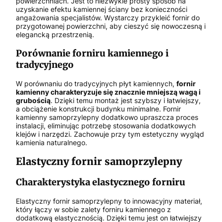
powierzchniach. Jest to niezwykle prosty sposób na
uzyskanie efektu kamiennej ściany bez konieczności
angażowania specjalistów. Wystarczy przykleić fornir do
przygotowanej powierzchni, aby cieszyć się nowoczesną i
elegancką przestrzenią.
Porównanie forniru kamiennego i
tradycyjnego
W porównaniu do tradycyjnych płyt kamiennych,
fornir
kamienny charakteryzuje się znacznie mniejszą wagą i
grubością
. Dzięki temu montaż jest szybszy i łatwiejszy,
a obciążenie konstrukcji budynku minimalne. Fornir
kamienny samoprzylepny dodatkowo upraszcza proces
instalacji, eliminując potrzebę stosowania dodatkowych
klejów i narzędzi. Zachowuje przy tym estetyczny wygląd
kamienia naturalnego.
Elastyczny fornir samoprzylepny
Charakterystyka elastycznego forniru
Elastyczny fornir samoprzylepny to innowacyjny materiał,
który łączy w sobie zalety forniru kamiennego z
dodatkową elastycznością. Dzięki temu jest on łatwiejszy