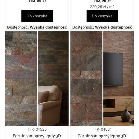
163,59 zł
162,99 zł
Cena jednostkowa
220,26 zł / m2
Do koszyka
Do koszyka
Dostępność:
Wysoka dostępność
Dostępność:
Wysoka dostępność
Kod produktu
Kod produktu
T-K-01525
T-K-01531
Fornir samoprzylepny 3D
Fornir samoprzylepny 3D