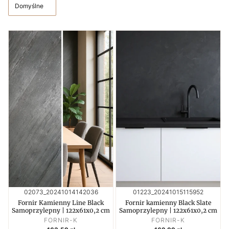
Domyślne
Kod produktu
Kod produktu
02073_20241014142036
01223_20241015115952
Fornir Kamienny Line Black
Fornir kamienny Black Slate
Samoprzylepny | 122x61x0,2 cm
Samoprzylepny | 122x61x0,2 cm
PRODUCENT
PRODUCENT
FORNIR-K
FORNIR-K
Cena
Cena