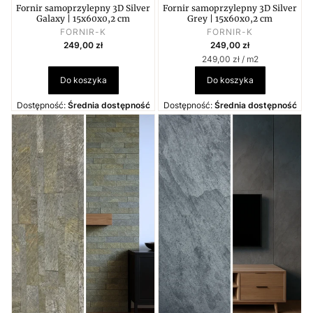
Fornir samoprzylepny 3D Silver
Fornir samoprzylepny 3D Silver
Galaxy | 15x60x0,2 cm
Grey | 15x60x0,2 cm
PRODUCENT
PRODUCENT
FORNIR-K
FORNIR-K
Cena
Cena
249,00 zł
249,00 zł
Cena jednostkowa
249,00 zł / m2
Do koszyka
Do koszyka
Dostępność:
Średnia dostępność
Dostępność:
Średnia dostępność