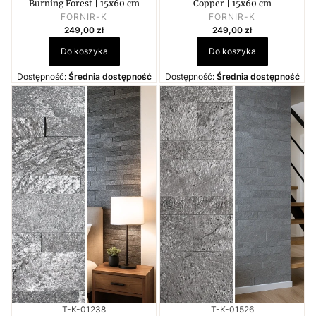
Burning Forest | 15x60 cm
Copper | 15x60 cm
PRODUCENT
PRODUCENT
FORNIR-K
FORNIR-K
Cena
Cena
249,00 zł
249,00 zł
Do koszyka
Do koszyka
Dostępność:
Średnia dostępność
Dostępność:
Średnia dostępność
Kod produktu
Kod produktu
T-K-01238
T-K-01526