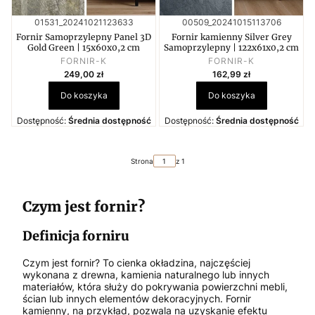
Kod produktu
Kod produktu
01531_20241021123633
00509_20241015113706
Fornir Samoprzylepny Panel 3D
Fornir kamienny Silver Grey
Gold Green | 15x60x0,2 cm
Samoprzylepny | 122x61x0,2 cm
PRODUCENT
PRODUCENT
FORNIR-K
FORNIR-K
Cena
Cena
249,00 zł
162,99 zł
Do koszyka
Do koszyka
Dostępność:
Średnia dostępność
Dostępność:
Średnia dostępność
Strona
z 1
Czym jest fornir?
Definicja forniru
Czym jest fornir? To cienka okładzina, najczęściej
wykonana z drewna, kamienia naturalnego lub innych
materiałów, która służy do pokrywania powierzchni mebli,
ścian lub innych elementów dekoracyjnych. Fornir
kamienny, na przykład, pozwala na uzyskanie efektu