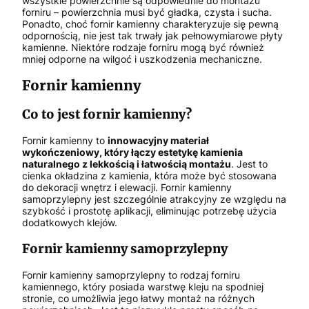
wszystkie powierzchnie są odpowiednie do montażu
forniru – powierzchnia musi być gładka, czysta i sucha.
Ponadto, choć fornir kamienny charakteryzuje się pewną
odpornością, nie jest tak trwały jak pełnowymiarowe płyty
kamienne. Niektóre rodzaje forniru mogą być również
mniej odporne na wilgoć i uszkodzenia mechaniczne.
Fornir kamienny
Co to jest fornir kamienny?
Fornir kamienny to
innowacyjny materiał
wykończeniowy, który łączy estetykę kamienia
naturalnego z lekkością i łatwością montażu
. Jest to
cienka okładzina z kamienia, która może być stosowana
do dekoracji wnętrz i elewacji. Fornir kamienny
samoprzylepny jest szczególnie atrakcyjny ze względu na
szybkość i prostotę aplikacji, eliminując potrzebę użycia
dodatkowych klejów.
Fornir kamienny samoprzylepny
Fornir kamienny samoprzylepny to rodzaj forniru
kamiennego, który posiada warstwę kleju na spodniej
stronie, co umożliwia jego łatwy montaż na różnych