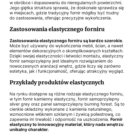
w obróbce i dopasowaniu do nieregularnych powierzchni.
Jego giętka struktura sprawia, że doskonale sprawdza się
w miejscach, gdzie tradycyjny fornir mógłby być trudny
do zastosowania, oferując precyzyjne wykończenia.
Zastosowania elastycznego forniru
Zastosowania elastycznego forniru są bardzo szerokie
.
Może być używany do wykończenia mebli, ścian, a nawet
elementów dekoracyjnych o skomplikowanych kształtach.
Dzięki swojej elastyczności i łatwości montażu, elastyczny
fornir samoprzylepny jest idealnym rozwiązaniem do
nowoczesnych aranżacji wnętrz, gdzie liczy się zarówno
estetyka, jak i funkcjonalność, oferując atrakcyjny wygląd.
Przykłady produktów elastycznych
Na rynku dostępne są różne rodzaje elastycznego forniru,
w tym fornir kamienny elastyczny, fornir samoprzylepny
silver grey oraz panel samoprzylepny burning forest. Są to
cienkie okładziny wykonane z kamienia naturalnego,
wzmocnione włóknem szklanym i żywicą poliestrową, co
zapewnia im trwałość i odporność na uszkodzenia.
Fornir
elastyczny to innowacyjny materiał, który nada wnętrzu
unikalny charakter.