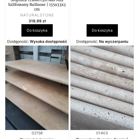
Szlifowany Bullnose | 135x33x3
cm
PRODUCENT
NATURALSTONE
Cena
319,99 zł
Do koszyka
Do koszyka
Dostępność:
Wysoka dostępność
Dostępność:
Na wyczerpaniu
Kod produktu
Kod produktu
02158
01403