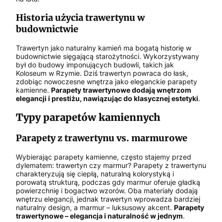
Historia użycia trawertynu w
budownictwie
Trawertyn jako naturalny kamień ma bogatą historię w
budownictwie sięgającą starożytności. Wykorzystywany
był do budowy imponujących budowli, takich jak
Koloseum w Rzymie. Dziś trawertyn powraca do łask,
zdobiąc nowoczesne wnętrza jako eleganckie parapety
kamienne.
Parapety trawertynowe dodają wnętrzom
elegancji i prestiżu, nawiązując do klasycznej estetyki
.
Typy parapetów kamiennych
Parapety z trawertynu vs. marmurowe
Wybierając parapety kamienne, często stajemy przed
dylematem: trawertyn czy marmur? Parapety z trawertynu
charakteryzują się ciepłą, naturalną kolorystyką i
porowatą strukturą, podczas gdy marmur oferuje gładką
powierzchnię i bogactwo wzorów. Oba materiały dodają
wnętrzu elegancji, jednak trawertyn wprowadza bardziej
naturalny design, a marmur – luksusowy akcent.
Parapety
trawertynowe – elegancja i naturalność w jednym
.