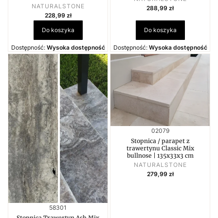
PRODUCENT
Cena
NATURALSTONE
288,99 zł
Cena
228,99 zł
Do koszyka
Do koszyka
Dostępność:
Wysoka dostępność
Dostępność:
Wysoka dostępność
Kod produktu
02079
Stopnica / parapet z
trawertynu Classic Mix
bullnose | 135x33x3 cm
PRODUCENT
NATURALSTONE
Cena
279,99 zł
Kod produktu
58301
Stopnica Trawertyn Ash Mix