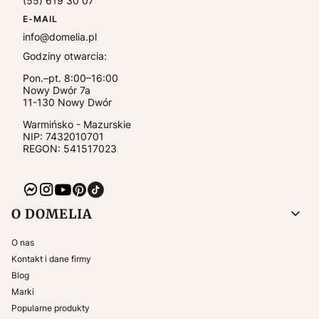
(55) 619 30 07
E-MAIL
info@domelia.pl
Godziny otwarcia:
Pon.–pt. 8:00–16:00
Nowy Dwór 7a
11-130
Nowy Dwór
Warmińsko - Mazurskie
NIP:
7432010701
REGON: 541517023
Linki w stopce
O DOMELIA
O nas
Kontakt i dane firmy
Blog
Marki
Popularne produkty