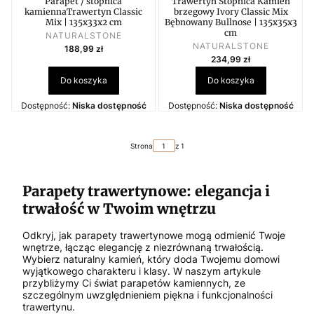
Parapet / stopnica
Trawertyn Stopnica Kamień
kamiennaTrawertyn Classic
brzegowy Ivory Classic Mix
Mix | 135x33x2 cm
Bębnowany Bullnose | 135x35x3
cm
PRODUCENT
NATURALSTONE
PRODUCENT
Cena
NATURALSTONE
188,99 zł
Cena
234,99 zł
Do koszyka
Do koszyka
Dostępność:
Niska dostępność
Dostępność:
Niska dostępność
Strona
z 1
Parapety trawertynowe: elegancja i
trwałość w Twoim wnętrzu
Odkryj, jak parapety trawertynowe mogą odmienić Twoje
wnętrze, łącząc elegancję z niezrównaną trwałością.
Wybierz naturalny kamień, który doda Twojemu domowi
wyjątkowego charakteru i klasy. W naszym artykule
przybliżymy Ci świat parapetów kamiennych, ze
szczególnym uwzględnieniem piękna i funkcjonalności
trawertynu.