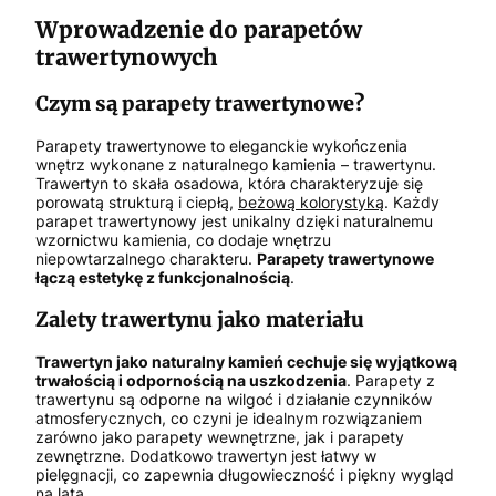
Wprowadzenie do parapetów
trawertynowych
Czym są parapety trawertynowe?
Parapety trawertynowe to eleganckie wykończenia
wnętrz wykonane z naturalnego kamienia – trawertynu.
Trawertyn to skała osadowa, która charakteryzuje się
porowatą strukturą i ciepłą,
beżową kolorystyką
. Każdy
parapet trawertynowy jest unikalny dzięki naturalnemu
wzornictwu kamienia, co dodaje wnętrzu
niepowtarzalnego charakteru.
Parapety trawertynowe
łączą estetykę z funkcjonalnością
.
Zalety trawertynu jako materiału
Trawertyn jako naturalny kamień cechuje się wyjątkową
trwałością i odpornością na uszkodzenia
. Parapety z
trawertynu są odporne na wilgoć i działanie czynników
atmosferycznych, co czyni je idealnym rozwiązaniem
zarówno jako parapety wewnętrzne, jak i parapety
zewnętrzne. Dodatkowo trawertyn jest łatwy w
pielęgnacji, co zapewnia długowieczność i piękny wygląd
na lata.