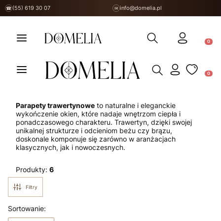
(55) 619 30 07
info@domelia.pl
☎
✉
Otwórz wyszukiwarkę
Produ
Otwórz wyszukiwarkę
Produ
Parapety trawertynowe
to naturalne i eleganckie
wykończenie okien, które nadaje wnętrzom ciepła i
ponadczasowego charakteru. Trawertyn, dzięki swojej
unikalnej strukturze i odcieniom beżu czy brązu,
doskonale komponuje się zarówno w aranżacjach
klasycznych, jak i nowoczesnych.
Produkty:
6
Filtry
Lista produktów
Sortowanie: