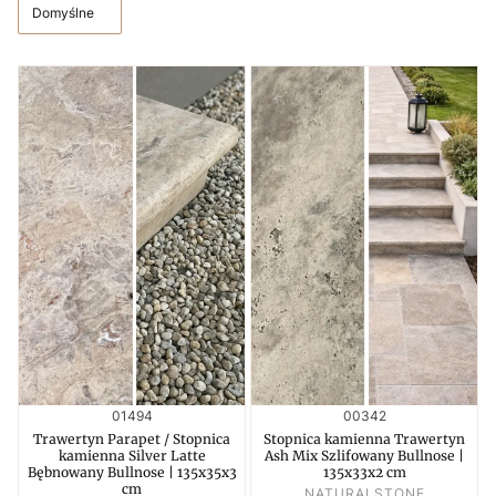
Domyślne
Kod produktu
Kod produktu
01494
00342
Trawertyn Parapet / Stopnica
Stopnica kamienna Trawertyn
kamienna Silver Latte
Ash Mix Szlifowany Bullnose |
Bębnowany Bullnose | 135x35x3
135x33x2 cm
cm
PRODUCENT
NATURALSTONE