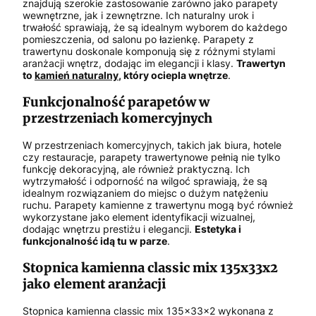
znajdują szerokie zastosowanie zarówno jako parapety
wewnętrzne, jak i zewnętrzne. Ich naturalny urok i
trwałość sprawiają, że są idealnym wyborem do każdego
pomieszczenia, od salonu po łazienkę. Parapety z
trawertynu doskonale komponują się z różnymi stylami
aranżacji wnętrz, dodając im elegancji i klasy.
Trawertyn
to
kamień naturalny
, który ociepla wnętrze
.
Funkcjonalność parapetów w
przestrzeniach komercyjnych
W przestrzeniach komercyjnych, takich jak biura, hotele
czy restauracje, parapety trawertynowe pełnią nie tylko
funkcję dekoracyjną, ale również praktyczną. Ich
wytrzymałość i odporność na wilgoć sprawiają, że są
idealnym rozwiązaniem do miejsc o dużym natężeniu
ruchu. Parapety kamienne z trawertynu mogą być również
wykorzystane jako element identyfikacji wizualnej,
dodając wnętrzu prestiżu i elegancji.
Estetyka i
funkcjonalność idą tu w parze
.
Stopnica kamienna classic mix 135x33x2
jako element aranżacji
Stopnica kamienna classic mix 135x33x2 wykonana z