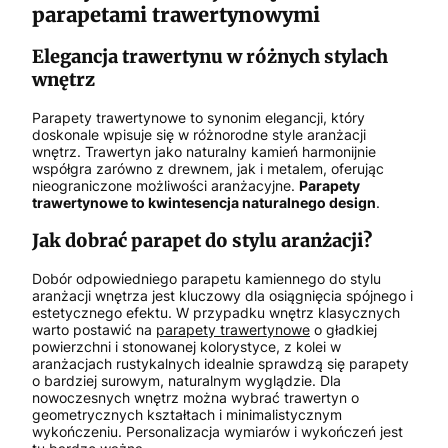
parapetami trawertynowymi
Elegancja trawertynu w różnych stylach
wnętrz
Parapety trawertynowe to synonim elegancji, który
doskonale wpisuje się w różnorodne style aranżacji
wnętrz. Trawertyn jako naturalny kamień harmonijnie
współgra zarówno z drewnem, jak i metalem, oferując
nieograniczone możliwości aranżacyjne.
Parapety
trawertynowe to kwintesencja naturalnego design
.
Jak dobrać parapet do stylu aranżacji?
Dobór odpowiedniego parapetu kamiennego do stylu
aranżacji wnętrza jest kluczowy dla osiągnięcia spójnego i
estetycznego efektu. W przypadku wnętrz klasycznych
warto postawić na
parapety trawertynowe
o gładkiej
powierzchni i stonowanej kolorystyce, z kolei w
aranżacjach rustykalnych idealnie sprawdzą się parapety
o bardziej surowym, naturalnym wyglądzie. Dla
nowoczesnych wnętrz można wybrać trawertyn o
geometrycznych kształtach i minimalistycznym
wykończeniu. Personalizacja wymiarów i wykończeń jest