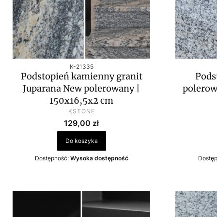
Kod produktu
K-21335
Podstopień kamienny granit
Pods
Juparana New polerowany |
polerow
150x16,5x2 cm
PRODUCENT
KSTONE
Cena
129,00 zł
Do koszyka
Dostępność:
Wysoka dostępność
Dostę