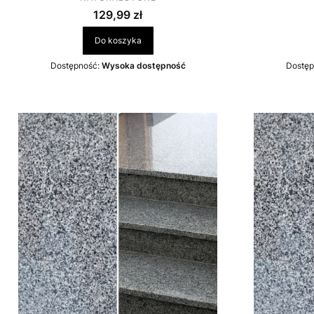
Cena
129,99 zł
Do koszyka
Dostępność:
Wysoka dostępność
Dostęp