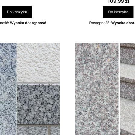
Cena
109,99 zł
Do koszyka
Do koszyka
ność:
Wysoka dostępność
Dostępność:
Wysoka dost