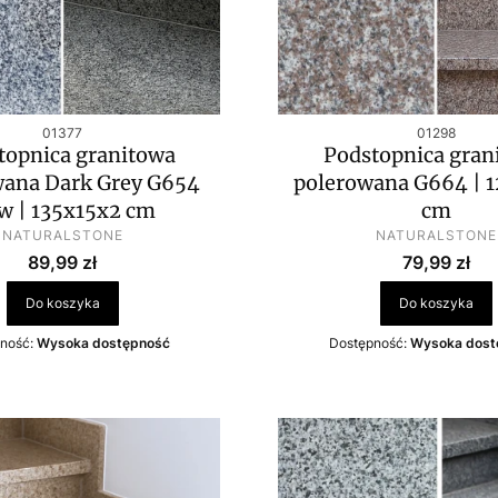
Kod produktu
Kod produkt
01377
01298
topnica granitowa
Podstopnica gran
wana Dark Grey G654
polerowana G664 | 
w | 135x15x2 cm
cm
PRODUCENT
PRODUCENT
NATURALSTONE
NATURALSTONE
Cena
Cena
89,99 zł
79,99 zł
Do koszyka
Do koszyka
ność:
Wysoka dostępność
Dostępność:
Wysoka dost