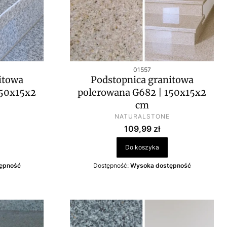
Kod produktu
01557
itowa
Podstopnica granitowa
150x15x2
polerowana G682 | 150x15x2
cm
PRODUCENT
NATURALSTONE
Cena
109,99 zł
Do koszyka
ępność
Dostępność:
Wysoka dostępność