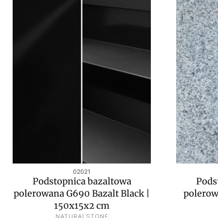
Kod produktu
02021
Podstopnica bazaltowa
Pods
polerowana G690 Bazalt Black |
polerow
150x15x2 cm
PRODUCENT
NATURALSTONE