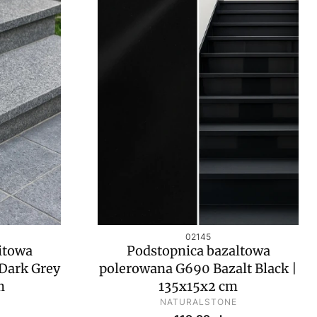
Kod produktu
02145
itowa
Podstopnica bazaltowa
Dark Grey
polerowana G690 Bazalt Black |
m
135x15x2 cm
PRODUCENT
NATURALSTONE