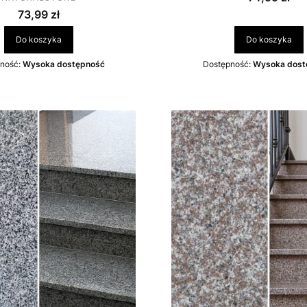
Cena
73,99 zł
Do koszyka
Do koszyka
ność:
Wysoka dostępność
Dostępność:
Wysoka dost