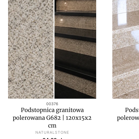
Kod produktu
00376
Podstopnica granitowa
Pods
polerowana G682 | 120x15x2
polerow
cm
PRODUCENT
NATURALSTONE