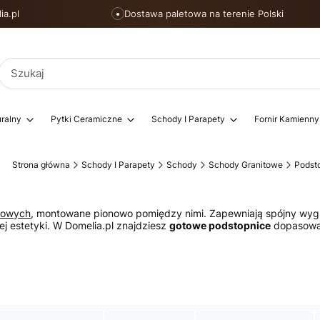
ia.pl
Dostawa paletowa na terenie Polski
●
ralny
Pytki Ceramiczne
Schody I Parapety
Fornir Kamienny
Strona główna
Schody I Parapety
Schody
Schody Granitowe
Podst
itowych
, montowane pionowo pomiędzy nimi. Zapewniają spójny wygl
j estetyki. W Domelia.pl znajdziesz
gotowe podstopnice
dopasowan