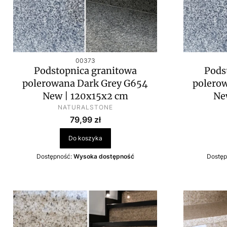
Kod produktu
00373
Podstopnica granitowa
Pods
polerowana Dark Grey G654
polero
New | 120x15x2 cm
Ne
PRODUCENT
NATURALSTONE
Cena
79,99 zł
Do koszyka
Dostępność:
Wysoka dostępność
Dostęp