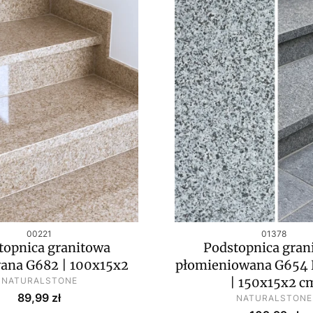
Kod produktu
Kod produktu
00221
01378
topnica granitowa
Podstopnica gran
ana G682 | 100x15x2
płomieniowana G654 
PRODUCENT
| 150x15x2 c
NATURALSTONE
Cena
89,99 zł
PRODUCENT
NATURALSTONE