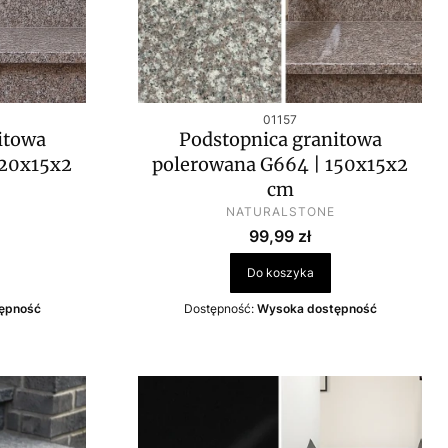
u
Kod produktu
01157
itowa
Podstopnica granitowa
120x15x2
polerowana G664 | 150x15x2
cm
PRODUCENT
NATURALSTONE
Cena
99,99 zł
Do koszyka
ępność
Dostępność:
Wysoka dostępność