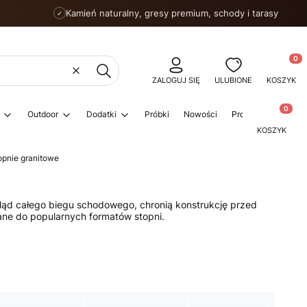
Kamień naturalny, gresy premium, schody i tarasy
✓
Produkty
Wyczyść
Szukaj
ZALOGUJ SIĘ
ULUBIONE
KOSZYK
Produkty w
Outdoor
Dodatki
Próbki
Nowości
Promocje
Porad
KOSZYK
opnie granitowe
ąd całego biegu schodowego, chronią konstrukcję przed
e do popularnych formatów stopni.