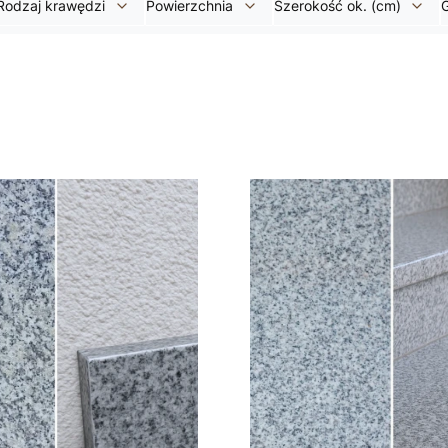
Rodzaj krawędzi
Powierzchnia
Szerokość ok. (cm)