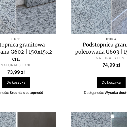
Kod produktu
Kod produktu
01811
01084
topnica granitowa
Podstopnica gran
ana G602 | 150x15x2
polerowana G603 | 
PRODUCENT
cm
NATURALSTONE
Cena
PRODUCENT
74,99 zł
NATURALSTONE
Cena
73,99 zł
Do koszyka
Do koszyka
pność:
Średnia dostępność
Dostępność:
Wysoka dost