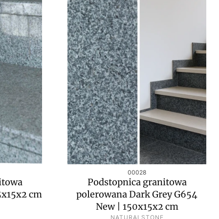
Kod produktu
00028
itowa
Podstopnica granitowa
5x15x2 cm
polerowana Dark Grey G654
New | 150x15x2 cm
PRODUCENT
NATURALSTONE