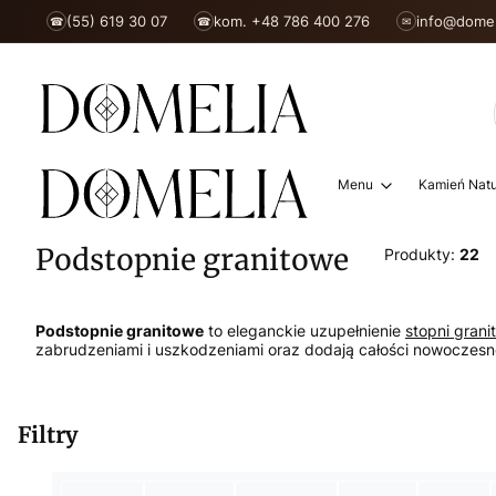
(55) 619 30 07
kom. +48 786 400 276
info@domel
☎
☎
✉
Menu
Kamień Natu
Podstopnie granitowe
Produkty:
22
Podstopnie granitowe
to eleganckie uzupełnienie
stopni gran
zabrudzeniami i uszkodzeniami oraz dodają całości nowoczesne
Filtry