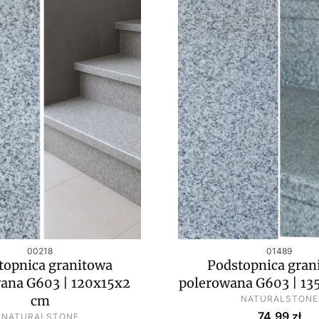
Kod produktu
Kod produktu
00218
01489
topnica granitowa
Podstopnica gran
ana G603 | 120x15x2
polerowana G603 | 13
PRODUCENT
cm
NATURALSTONE
Cena
PRODUCENT
74,99 zł
NATURALSTONE