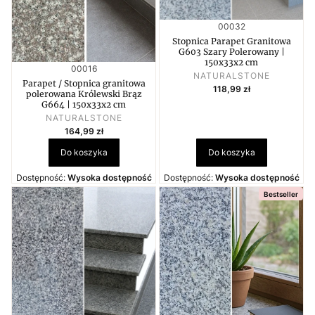
Kod produktu
00032
Stopnica Parapet Granitowa
G603 Szary Polerowany |
150x33x2 cm
Kod produktu
00016
PRODUCENT
NATURALSTONE
Parapet / Stopnica granitowa
Cena
118,99 zł
polerowana Królewski Brąz
G664 | 150x33x2 cm
PRODUCENT
NATURALSTONE
Cena
164,99 zł
Do koszyka
Do koszyka
Dostępność:
Wysoka dostępność
Dostępność:
Wysoka dostępność
Bestseller