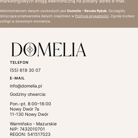
marketingowych drogą elektroniczną na podany adres e-mail.
Administratorem danych osobowych jest
Domelia – Renata Rybak
. Szczegóły
dotyczące przetwarzania danych znajdziesz w
Polityce prywatności
. Zgodę możesz
cofnąć w dowolnym momencie.
TELEFON
(55) 619 30 07
E-MAIL
info@domelia.pl
Godziny otwarcia:
Pon.–pt. 8:00–16:00
Nowy Dwór 7a
11-130
Nowy Dwór
Warmińsko - Mazurskie
NIP:
7432010701
REGON: 541517023