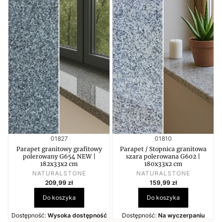
Kod produktu
Kod produktu
01827
01810
Parapet granitowy grafitowy
Parapet / Stopnica granitowa
polerowany G654 NEW |
szara polerowana G602 |
182x33x2 cm
180x33x2 cm
PRODUCENT
PRODUCENT
NATURALSTONE
NATURALSTONE
Cena
Cena
209,99 zł
159,99 zł
Do koszyka
Do koszyka
Dostępność:
Wysoka dostępność
Dostępność:
Na wyczerpaniu