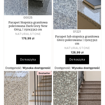
Kod produktu
00025
Parapet Stopnica granitowa
polerowana Dark Grey New
G654 | 150x33x2 cm
Kod produktu
01221
PRODUCENT
NATURALSTONE
Parapet lub stopnica granitowa
Cena
179,99 zł
G602 polerowana | 150x33x2
cm
PRODUCENT
NATURALSTONE
Cena
128,99 zł
Do koszyka
Do koszyka
Dostępność:
Wysoka dostępność
Dostępność:
Wysoka dostępność
Bestseller