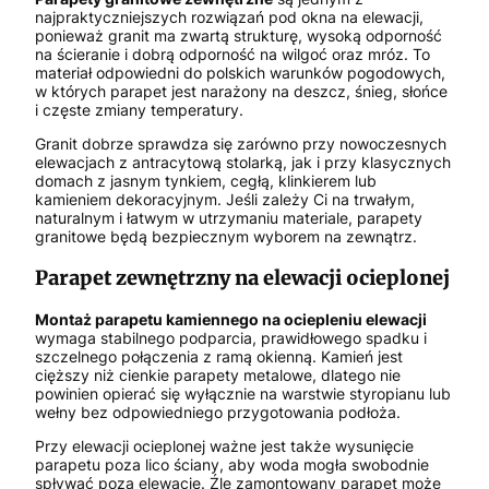
najpraktyczniejszych rozwiązań pod okna na elewacji,
ponieważ granit ma zwartą strukturę, wysoką odporność
na ścieranie i dobrą odporność na wilgoć oraz mróz. To
materiał odpowiedni do polskich warunków pogodowych,
w których parapet jest narażony na deszcz, śnieg, słońce
i częste zmiany temperatury.
Granit dobrze sprawdza się zarówno przy nowoczesnych
elewacjach z antracytową stolarką, jak i przy klasycznych
domach z jasnym tynkiem, cegłą, klinkierem lub
kamieniem dekoracyjnym. Jeśli zależy Ci na trwałym,
naturalnym i łatwym w utrzymaniu materiale, parapety
granitowe będą bezpiecznym wyborem na zewnątrz.
Parapet zewnętrzny na elewacji ocieplonej
Montaż parapetu kamiennego na ociepleniu elewacji
wymaga stabilnego podparcia, prawidłowego spadku i
szczelnego połączenia z ramą okienną. Kamień jest
cięższy niż cienkie parapety metalowe, dlatego nie
powinien opierać się wyłącznie na warstwie styropianu lub
wełny bez odpowiedniego przygotowania podłoża.
Przy elewacji ocieplonej ważne jest także wysunięcie
parapetu poza lico ściany, aby woda mogła swobodnie
spływać poza elewację. Źle zamontowany parapet może