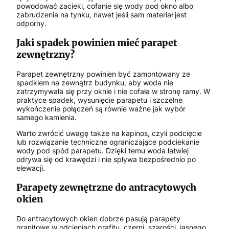
powodować zacieki, cofanie się wody pod okno albo
zabrudzenia na tynku, nawet jeśli sam materiał jest
odporny.
Jaki spadek powinien mieć parapet
zewnętrzny?
Parapet zewnętrzny powinien być zamontowany ze
spadkiem na zewnątrz budynku, aby woda nie
zatrzymywała się przy oknie i nie cofała w stronę ramy. W
praktyce spadek, wysunięcie parapetu i szczelne
wykończenie połączeń są równie ważne jak wybór
samego kamienia.
Warto zwrócić uwagę także na kapinos, czyli podcięcie
lub rozwiązanie techniczne ograniczające podciekanie
wody pod spód parapetu. Dzięki temu woda łatwiej
odrywa się od krawędzi i nie spływa bezpośrednio po
elewacji.
Parapety zewnętrzne do antracytowych
okien
Do antracytowych okien dobrze pasują parapety
granitowe w odcieniach grafitu, czerni, szarości, jasnego