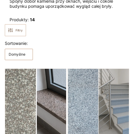
Spójny dobór kamienia przy oknach, wejściu i cokole
budynku pomaga uporządkować wygląd całej bryły.
Produkty:
14
Filtry
Lista produktów
Sortowanie:
Domyślne