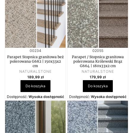
Kod produktu
Kod produktu
00234
02055
Parapet Stopnica granitowa beż
Parapet / Stopnica granitowa
polerowana G682 | 150x33x2
polerowana Królewski Brąz
cm
G664 | 180x33x2 cm
PRODUCENT
PRODUCENT
NATURALSTONE
NATURALSTONE
Cena
Cena
189,99 zł
179,99 zł
Do koszyka
Do koszyka
Dostępność:
Wysoka dostępność
Dostępność:
Wysoka dostępność