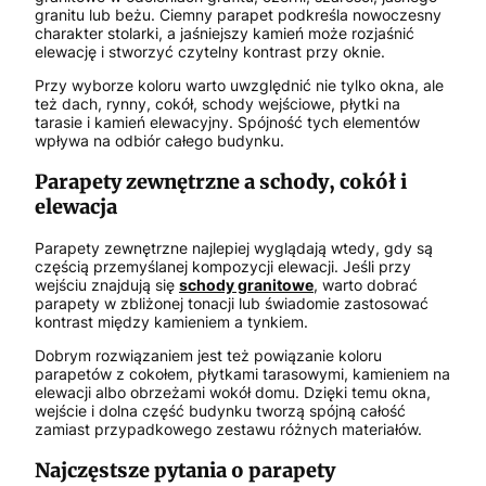
granitu lub beżu. Ciemny parapet podkreśla nowoczesny
charakter stolarki, a jaśniejszy kamień może rozjaśnić
elewację i stworzyć czytelny kontrast przy oknie.
Przy wyborze koloru warto uwzględnić nie tylko okna, ale
też dach, rynny, cokół, schody wejściowe, płytki na
tarasie i kamień elewacyjny. Spójność tych elementów
wpływa na odbiór całego budynku.
Parapety zewnętrzne a schody, cokół i
elewacja
Parapety zewnętrzne najlepiej wyglądają wtedy, gdy są
częścią przemyślanej kompozycji elewacji. Jeśli przy
wejściu znajdują się
schody granitowe
, warto dobrać
parapety w zbliżonej tonacji lub świadomie zastosować
kontrast między kamieniem a tynkiem.
Dobrym rozwiązaniem jest też powiązanie koloru
parapetów z cokołem, płytkami tarasowymi, kamieniem na
elewacji albo obrzeżami wokół domu. Dzięki temu okna,
wejście i dolna część budynku tworzą spójną całość
zamiast przypadkowego zestawu różnych materiałów.
Najczęstsze pytania o parapety