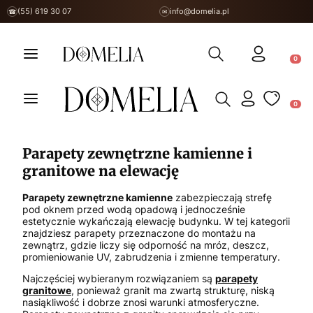
(55) 619 30 07
info@domelia.pl
☎
✉
Otwórz wyszukiwarkę
Produ
Otwórz wyszukiwarkę
Produ
Parapety zewnętrzne kamienne i
granitowe na elewację
Parapety zewnętrzne kamienne
zabezpieczają strefę
pod oknem przed wodą opadową i jednocześnie
estetycznie wykańczają elewację budynku. W tej kategorii
znajdziesz parapety przeznaczone do montażu na
zewnątrz, gdzie liczy się odporność na mróz, deszcz,
promieniowanie UV, zabrudzenia i zmienne temperatury.
Najczęściej wybieranym rozwiązaniem są
parapety
granitowe
, ponieważ granit ma zwartą strukturę, niską
nasiąkliwość i dobrze znosi warunki atmosferyczne.