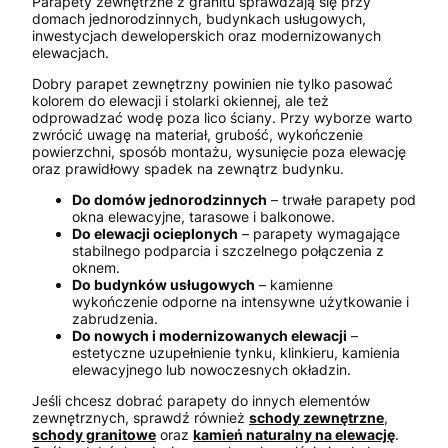
Parapety zewnętrzne z granitu sprawdzają się przy
domach jednorodzinnych, budynkach usługowych,
inwestycjach deweloperskich oraz modernizowanych
elewacjach.
Dobry parapet zewnętrzny powinien nie tylko pasować
kolorem do elewacji i stolarki okiennej, ale też
odprowadzać wodę poza lico ściany. Przy wyborze warto
zwrócić uwagę na materiał, grubość, wykończenie
powierzchni, sposób montażu, wysunięcie poza elewację
oraz prawidłowy spadek na zewnątrz budynku.
Do domów jednorodzinnych
– trwałe parapety pod
okna elewacyjne, tarasowe i balkonowe.
Do elewacji ocieplonych
– parapety wymagające
stabilnego podparcia i szczelnego połączenia z
oknem.
Do budynków usługowych
– kamienne
wykończenie odporne na intensywne użytkowanie i
zabrudzenia.
Do nowych i modernizowanych elewacji
–
estetyczne uzupełnienie tynku, klinkieru, kamienia
elewacyjnego lub nowoczesnych okładzin.
Jeśli chcesz dobrać parapety do innych elementów
zewnętrznych, sprawdź również
schody zewnętrzne
,
schody granitowe
oraz
kamień naturalny na elewację
.