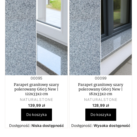
Kod produktu
Kod produktu
00095
00099
Parapet granitowy szary
Parapet granitowy szary
polerowany G603 New |
polerowany G603 New |
122x33x2 cm
182x33x2 cm
PRODUCENT
PRODUCENT
NATURALSTONE
NATURALSTONE
Cena
Cena
139,99 zł
128,99 zł
Do koszyka
Do koszyka
Dostępność:
Niska dostępność
Dostępność:
Wysoka dostępność