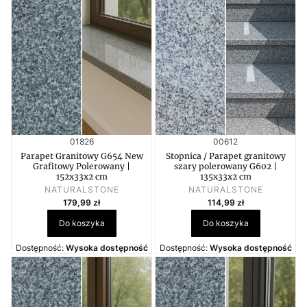
Kod produktu
Kod produktu
01826
00612
Parapet Granitowy G654 New
Stopnica / Parapet granitowy
Grafitowy Polerowany |
szary polerowany G602 |
152x33x2 cm
135x33x2 cm
PRODUCENT
PRODUCENT
NATURALSTONE
NATURALSTONE
Cena
Cena
179,99 zł
114,99 zł
Do koszyka
Do koszyka
Dostępność:
Wysoka dostępność
Dostępność:
Wysoka dostępność