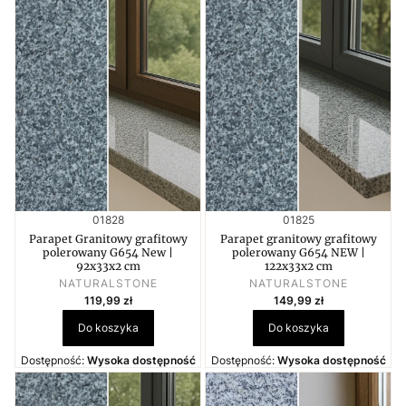
Kod produktu
Kod produktu
01828
01825
Parapet Granitowy grafitowy
Parapet granitowy grafitowy
polerowany G654 New |
polerowany G654 NEW |
92x33x2 cm
122x33x2 cm
PRODUCENT
PRODUCENT
NATURALSTONE
NATURALSTONE
Cena
Cena
119,99 zł
149,99 zł
Do koszyka
Do koszyka
Dostępność:
Wysoka dostępność
Dostępność:
Wysoka dostępność