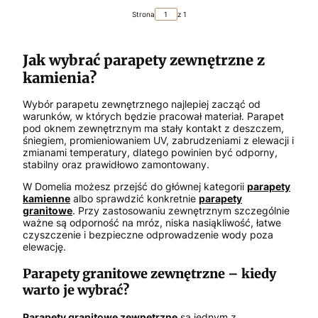
Strona
z 1
Jak wybrać parapety zewnętrzne z
kamienia?
Wybór parapetu zewnętrznego najlepiej zacząć od
warunków, w których będzie pracował materiał. Parapet
pod oknem zewnętrznym ma stały kontakt z deszczem,
śniegiem, promieniowaniem UV, zabrudzeniami z elewacji i
zmianami temperatury, dlatego powinien być odporny,
stabilny oraz prawidłowo zamontowany.
W Domelia możesz przejść do głównej kategorii
parapety
kamienne
albo sprawdzić konkretnie
parapety
granitowe
. Przy zastosowaniu zewnętrznym szczególnie
ważne są odporność na mróz, niska nasiąkliwość, łatwe
czyszczenie i bezpieczne odprowadzenie wody poza
elewację.
Parapety granitowe zewnętrzne – kiedy
warto je wybrać?
Parapety granitowe zewnętrzne
są jednym z