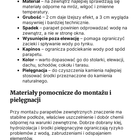
Materiał
– na zewnątrz najlepiej sprawdzają się
materiały odporne na mróz, wilgoć i zmienne
temperatury.
Grubość
– 2 cm daje lżejszy efekt, a 3 cm wygląda
masywniej i bardziej technicznie.
Spadek
– parapet powinien odprowadzać wodę na
zewnątrz, a nie w stronę okna.
Wysunięcie poza elewację
– pomaga ograniczyć
zacieki i spływanie wody po tynku.
Kapinos
– ogranicza podciekanie wody pod spód
parapetu.
Kolor
– warto dopasować go do stolarki, elewacji,
dachu, schodów, cokołu i tarasu.
Pielęgnacja
– do czyszczenia kamienia najlepiej
stosować środki przeznaczone do kamienia
naturalnego.
Materiały pomocnicze do montażu i
pielęgnacji
Przy montażu parapetów zewnętrznych znaczenie ma
stabilne podłoże, właściwe uszczelnienie i dobór chemii
odpornej na warunki zewnętrzne. Dobrze dobrany klej,
hydroizolacja i środki pielęgnacyjne ograniczają ryzyko
problemów z wodą, zabrudzeniami i odspajaniem
elementów.