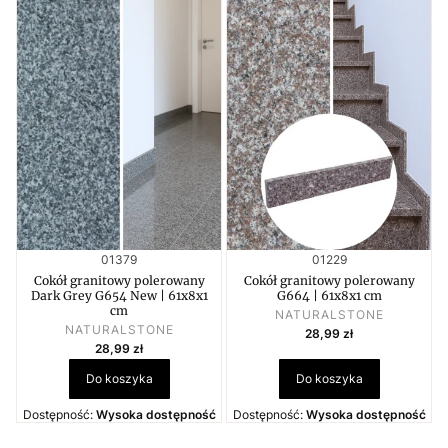
Kod produktu
Kod produktu
01379
01229
Cokół granitowy polerowany
Cokół granitowy polerowany
Dark Grey G654 New | 61x8x1
G664 | 61x8x1 cm
cm
PRODUCENT
NATURALSTONE
PRODUCENT
Cena
NATURALSTONE
28,99 zł
Cena
28,99 zł
Do koszyka
Do koszyka
Dostępność:
Wysoka dostępność
Dostępność:
Wysoka dostępność