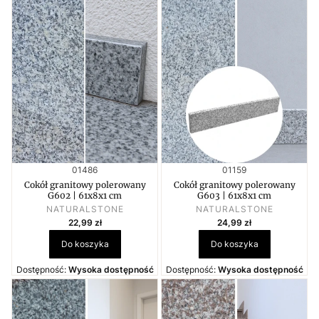
Kod produktu
Kod produktu
01486
01159
Cokół granitowy polerowany
Cokół granitowy polerowany
G602 | 61x8x1 cm
G603 | 61x8x1 cm
PRODUCENT
PRODUCENT
NATURALSTONE
NATURALSTONE
Cena
Cena
22,99 zł
24,99 zł
Do koszyka
Do koszyka
Dostępność:
Wysoka dostępność
Dostępność:
Wysoka dostępność