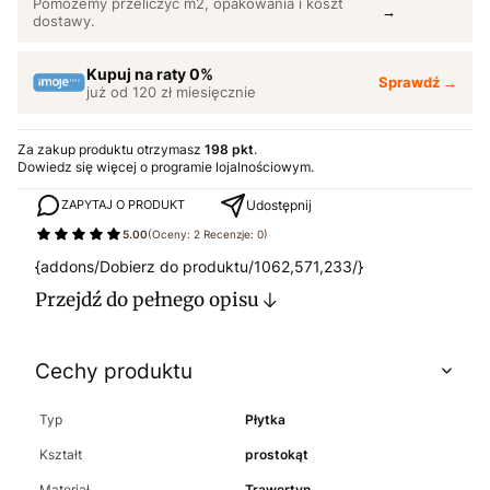
Pomożemy przeliczyć m2, opakowania i koszt
→
dostawy.
Kupuj na raty 0%
Sprawdź →
już od 120 zł miesięcznie
Za zakup produktu otrzymasz
198 pkt
.
Dowiedz się
więcej o programie lojalnościowym.
Udostępnij
ZAPYTAJ O PRODUKT
5.00
(Oceny: 2 Recenzje: 0)
{addons/Dobierz do produktu/1062,571,233/}
Przejdź do pełnego opisu
Cechy produktu
Typ
Płytka
Kształt
prostokąt
Materiał
Trawertyn