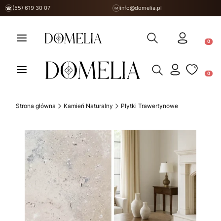
(55) 619 30 07
info@domelia.pl
☎
✉
Otwórz wyszukiwarkę
Produ
Otwórz wyszukiwarkę
Produ
Strona główna
Kamień Naturalny
Płytki Trawertynowe