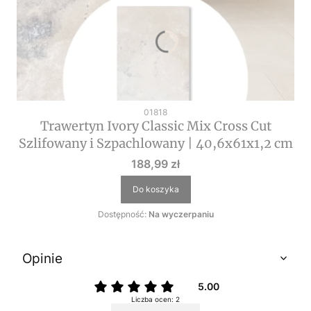
Kod produktu
01818
Trawertyn Ivory Classic Mix Cross Cut
Szlifowany i Szpachlowany | 40,6x61x1,2 cm
Cena
188,99 zł
Do koszyka
Dostępność:
Na wyczerpaniu
Opinie
5.00
Liczba ocen: 2