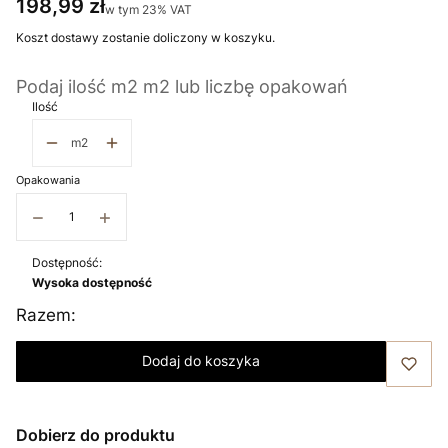
Cena
198,99 zł
w tym 23% VAT
w tym
23%
VAT
Koszt dostawy zostanie doliczony w koszyku.
Podaj ilość m2 m2 lub liczbę opakowań
Ilość
m2
Opakowania
−
+
Dostępność:
Wysoka dostępność
Razem:
Dodaj do koszyka
Dobierz do produktu