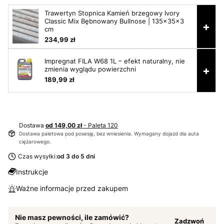
Trawertyn Stopnica Kamień brzegowy Ivory
Classic Mix Bębnowany Bullnose | 135x35x3
+
cm
234,99 zł
Impregnat FILA W68 1L – efekt naturalny, nie
+
zmienia wyglądu powierzchni
189,99 zł
Dostawa
od 149,00 zł
- Paleta 120
Dostawa paletowa pod posesję, bez wniesienia. Wymagany dojazd dla auta
ciężarowego.
Czas wysyłki:
od 3 do 5 dni
Instrukcje
Ważne informacje przed zakupem
Nie masz pewności, ile zamówić?
Zadzwoń