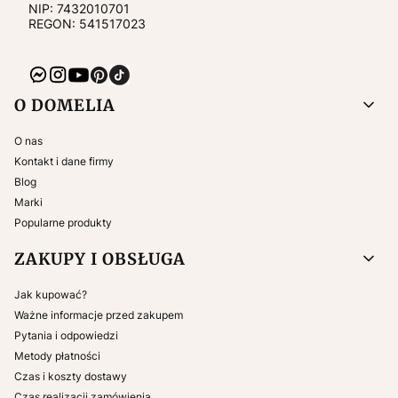
NIP:
7432010701
REGON: 541517023
Linki w stopce
O DOMELIA
O nas
Kontakt i dane firmy
Blog
Marki
Popularne produkty
ZAKUPY I OBSŁUGA
Jak kupować?
Ważne informacje przed zakupem
Pytania i odpowiedzi
Metody płatności
Czas i koszty dostawy
Czas realizacji zamówienia