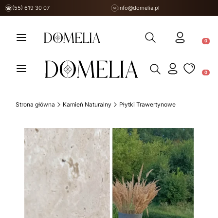
(55) 619 30 07
info@domelia.pl
☎
✉
Otwórz wyszukiwarkę
Produ
Otwórz wyszukiwarkę
Produ
Strona główna
Kamień Naturalny
Płytki Trawertynowe