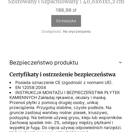
Szlifowany i Szpachlowany | 40,6x61x1,2 cm
Cena
188,99 zł
Do koszyka
Dostępność:
Na wyczerpaniu
Bezpieczeństwo produktu
Certyfikaty i ostrzeżenie bezpieczeństwa
Posiada oznaczenie CE (zgodność z normami UE).
EN 12058:2004
INSTRUKCJA MONTAŻU I BEZPIECZEŃSTWA PŁYTEK
KAMIENNYCH Zakładaj rękawice, okulary i maskę.
Przenoś płytki z pomocą drugiej osoby, unikaj
przeciążenia. Przygotuj stabilne, czyste podłoże. Na
gruncie zastosuj warstwy nośne: piasek, kruszywo,
podsypkę. Na betonie używaj grysu, kleju lub wsporników.
Zachowaj spadek min. 2%, odstępy między płytkami i
wypełnij je fugą. Do cięcia używaj odpowiednich narzędzi.