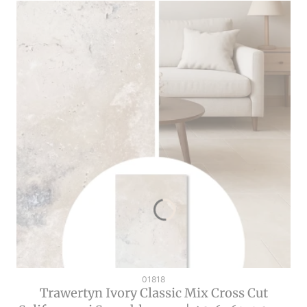
Kod produktu
01818
Trawertyn Ivory Classic Mix Cross Cut