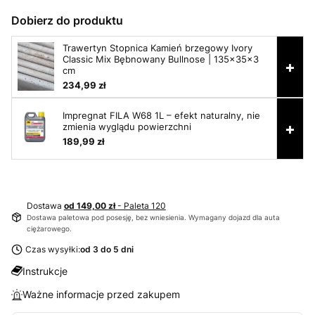
Dobierz do produktu
Trawertyn Stopnica Kamień brzegowy Ivory
Classic Mix Bębnowany Bullnose | 135x35x3
+
cm
234,99 zł
Impregnat FILA W68 1L – efekt naturalny, nie
+
zmienia wyglądu powierzchni
189,99 zł
Dostawa
od 149,00 zł
- Paleta 120
Dostawa paletowa pod posesję, bez wniesienia. Wymagany dojazd dla auta
ciężarowego.
Czas wysyłki:
od 3 do 5 dni
Instrukcje
Ważne informacje przed zakupem