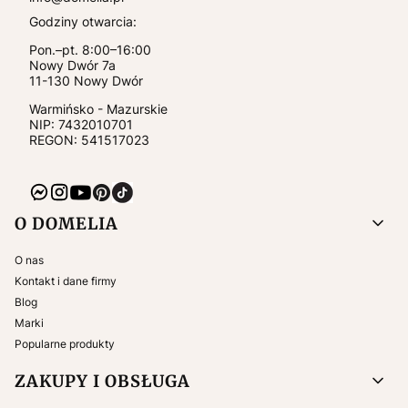
Godziny otwarcia:
Pon.–pt. 8:00–16:00
Nowy Dwór 7a
11-130
Nowy Dwór
Warmińsko - Mazurskie
NIP:
7432010701
REGON: 541517023
Linki w stopce
O DOMELIA
O nas
Kontakt i dane firmy
Blog
Marki
Popularne produkty
ZAKUPY I OBSŁUGA