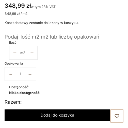
Cena
348,99 zł
w tym 23% VAT
w tym
23%
VAT
348,99 zł / m2
Koszt dostawy zostanie doliczony w koszyku.
Podaj ilość m2 m2 lub liczbę opakowań
Ilość
m2
Opakowania
−
+
Dostępność:
Niska dostępność
Razem:
Dodaj do koszyka