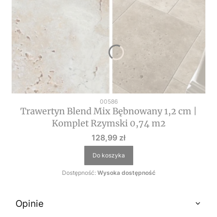
Kod produktu
00586
Trawertyn Blend Mix Bębnowany 1,2 cm |
Komplet Rzymski 0,74 m2
Cena
128,99 zł
Do koszyka
Dostępność:
Wysoka dostępność
Opinie