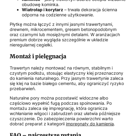
obudowę kominka.
Wiatrołap i korytarz
– trwała dekoracja ścienna
odporna na codzienne użytkowanie.
Płytkę można łączyć z innymi jasnymi trawertynami,
drewnem, mikrocementem, gresem betonopodobnym
oraz czarnymi lub mosiężnymi detalami. W aranżacjach
premium dobrze wygląda szczególnie w układzie
nieregularnej cegiełki.
Montaż i pielęgnacja
Trawertyn należy montować na równym, stabilnym i
czystym podłożu, stosując elastyczny klej przeznaczony
do kamienia naturalnego. Przy jasnym trawertynie zaleca
się klej na bazie białego cementu, aby ograniczyć ryzyko
przebarwień.
Naturalne pory można pozostawić widoczne albo
częściowo wypełnić fugą podczas spoinowania. Po
montażu zaleca się impregnację, która ogranicza
wchłanianie wilgoci i zabrudzeń oraz ułatwia późniejsze
czyszczenie. Do zabezpieczenia powierzchni warto
dobrać preparat z kategorii
impregnaty do kamienia
.
FAQ – najczęstsze pytania