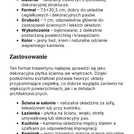
dekoracyjnej strukturze.
Format
– 7,5x30,5 cm, dobry do układów
cegiełkowych i dekoracyjnych pasów.
Grubość
– 1 cm, odpowiednia głównie do
zastosowań ściennych i lekkich okładzin.
Wykończenie
– bębnowane, z delikatnie
postarzaną powierzchnią i krawędziami.
Kolor
– jasny beż, krem i naturalne odcienie
wapiennego kamienia.
Zastosowanie
Ten format trawertynu najlepiej sprawdzi się jako
dekoracyjna płytka ścienna we wnętrzach. Dzięki
podłużnemu kształtowi pozwala tworzyć układy
przypominające cegiełkę, co dobrze wygląda zarówno na
większych powierzchniach, jak i w detalach
architektonicznych.
Ściana w salonie
– naturalna okładzina za sofą,
telewizorem lub przy kominku.
Łazienka
– płytka na ściany, wnęki, strefę
umywalkową lub dekoracyjny pas.
Kuchnia
– kamienna okładzina między blatem a
szafkami po odpowiedniej impregnacji.
Kominek
– jasny trawertyn dobrze ociepla wizualnie