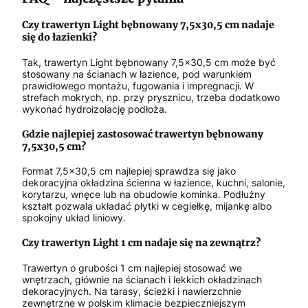
Czy trawertyn Light bębnowany 7,5x30,5 cm nadaje
się do łazienki?
Tak, trawertyn Light bębnowany 7,5x30,5 cm może być
stosowany na ścianach w łazience, pod warunkiem
prawidłowego montażu, fugowania i impregnacji. W
strefach mokrych, np. przy prysznicu, trzeba dodatkowo
wykonać hydroizolację podłoża.
Gdzie najlepiej zastosować trawertyn bębnowany
7,5x30,5 cm?
Format 7,5x30,5 cm najlepiej sprawdza się jako
dekoracyjna okładzina ścienna w łazience, kuchni, salonie,
korytarzu, wnęce lub na obudowie kominka. Podłużny
kształt pozwala układać płytki w cegiełkę, mijankę albo
spokojny układ liniowy.
Czy trawertyn Light 1 cm nadaje się na zewnątrz?
Trawertyn o grubości 1 cm najlepiej stosować we
wnętrzach, głównie na ścianach i lekkich okładzinach
dekoracyjnych. Na tarasy, ścieżki i nawierzchnie
zewnętrzne w polskim klimacie bezpieczniejszym