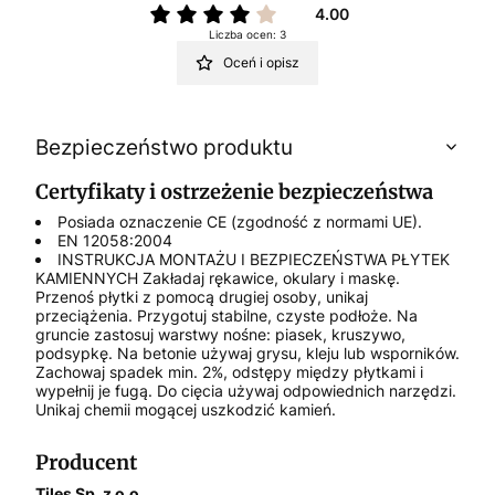
4.00
Liczba ocen: 3
Oceń i opisz
Bezpieczeństwo produktu
Certyfikaty i ostrzeżenie bezpieczeństwa
Posiada oznaczenie CE (zgodność z normami UE).
EN 12058:2004
INSTRUKCJA MONTAŻU I BEZPIECZEŃSTWA PŁYTEK
KAMIENNYCH Zakładaj rękawice, okulary i maskę.
Przenoś płytki z pomocą drugiej osoby, unikaj
przeciążenia. Przygotuj stabilne, czyste podłoże. Na
gruncie zastosuj warstwy nośne: piasek, kruszywo,
podsypkę. Na betonie używaj grysu, kleju lub wsporników.
Zachowaj spadek min. 2%, odstępy między płytkami i
wypełnij je fugą. Do cięcia używaj odpowiednich narzędzi.
Unikaj chemii mogącej uszkodzić kamień.
Producent
Tiles Sp. z o.o.