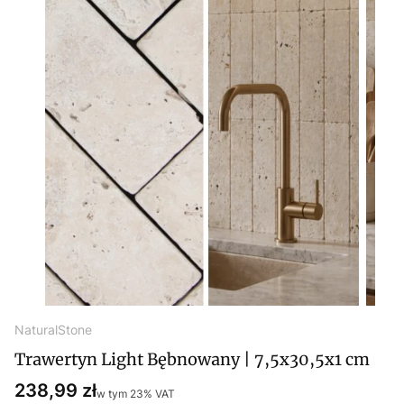
NaturalStone
Trawertyn Light Bębnowany | 7,5x30,5x1 cm
Cena
238,99 zł
w tym 23% VAT
w tym
23%
VAT