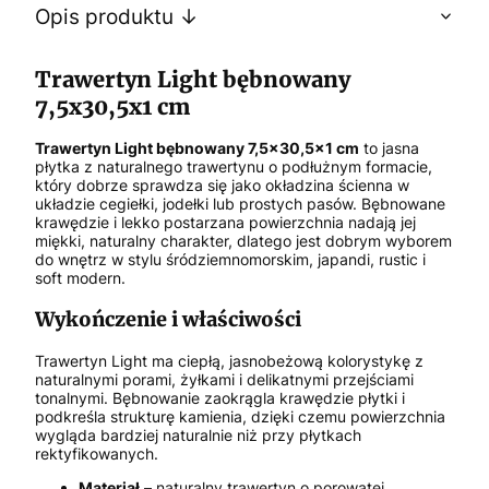
Opis produktu ↓
Trawertyn Light bębnowany
7,5x30,5x1 cm
Trawertyn Light bębnowany 7,5x30,5x1 cm
to jasna
płytka z naturalnego trawertynu o podłużnym formacie,
który dobrze sprawdza się jako okładzina ścienna w
układzie cegiełki, jodełki lub prostych pasów. Bębnowane
krawędzie i lekko postarzana powierzchnia nadają jej
miękki, naturalny charakter, dlatego jest dobrym wyborem
do wnętrz w stylu śródziemnomorskim, japandi, rustic i
soft modern.
Wykończenie i właściwości
Trawertyn Light ma ciepłą, jasnobeżową kolorystykę z
naturalnymi porami, żyłkami i delikatnymi przejściami
tonalnymi. Bębnowanie zaokrągla krawędzie płytki i
podkreśla strukturę kamienia, dzięki czemu powierzchnia
wygląda bardziej naturalnie niż przy płytkach
rektyfikowanych.
Materiał
– naturalny trawertyn o porowatej,