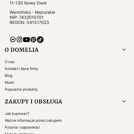
11-130
Nowy Dwór
Warmińsko - Mazurskie
NIP:
7432010701
REGON: 541517023
Linki w stopce
O DOMELIA
O nas
Kontakt i dane firmy
Blog
Marki
Popularne produkty
ZAKUPY I OBSŁUGA
Jak kupować?
Ważne informacje przed zakupem
Pytania i odpowiedzi