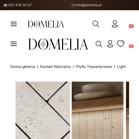
(55) 619 30 07
info@domelia.pl
☎
✉
Otwórz wyszukiwarkę
Produ
Otwórz wyszukiwarkę
Produ
Strona główna
Kamień Naturalny
Płytki Trawertynowe
Light