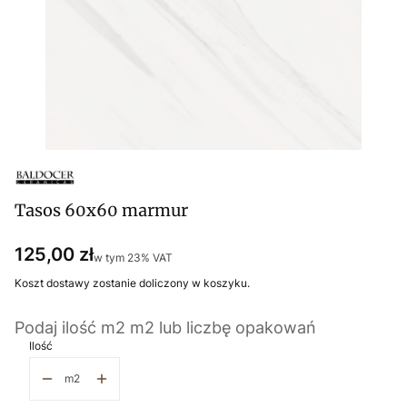
Tasos 60x60 marmur
Cena
125,00 zł
w tym 23% VAT
w tym
23%
VAT
Koszt dostawy zostanie doliczony w koszyku.
Podaj ilość m2 m2 lub liczbę opakowań
Ilość
m2