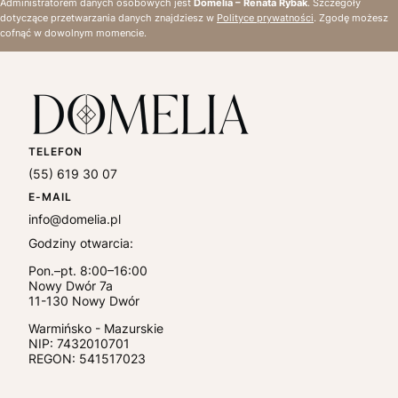
Administratorem danych osobowych jest
Domelia – Renata Rybak
. Szczegóły
dotyczące przetwarzania danych znajdziesz w
Polityce prywatności
. Zgodę możesz
cofnąć w dowolnym momencie.
TELEFON
(55) 619 30 07
E-MAIL
info@domelia.pl
Godziny otwarcia:
Pon.–pt. 8:00–16:00
Nowy Dwór 7a
11-130
Nowy Dwór
Warmińsko - Mazurskie
NIP:
7432010701
REGON: 541517023