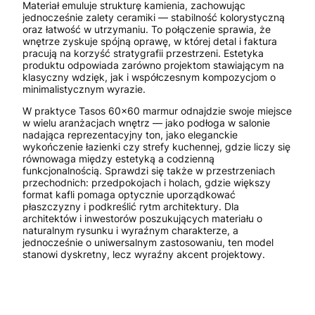
Materiał emuluje strukturę kamienia, zachowując
jednocześnie zalety ceramiki — stabilność kolorystyczną
oraz łatwość w utrzymaniu. To połączenie sprawia, że
wnętrze zyskuje spójną oprawę, w której detal i faktura
pracują na korzyść stratygrafii przestrzeni. Estetyka
produktu odpowiada zarówno projektom stawiającym na
klasyczny wdzięk, jak i współczesnym kompozycjom o
minimalistycznym wyrazie.
W praktyce Tasos 60x60 marmur odnajdzie swoje miejsce
w wielu aranżacjach wnętrz — jako podłoga w salonie
nadająca reprezentacyjny ton, jako eleganckie
wykończenie łazienki czy strefy kuchennej, gdzie liczy się
równowaga między estetyką a codzienną
funkcjonalnością. Sprawdzi się także w przestrzeniach
przechodnich: przedpokojach i holach, gdzie większy
format kafli pomaga optycznie uporządkować
płaszczyzny i podkreślić rytm architektury. Dla
architektów i inwestorów poszukujących materiału o
naturalnym rysunku i wyraźnym charakterze, a
jednocześnie o uniwersalnym zastosowaniu, ten model
stanowi dyskretny, lecz wyraźny akcent projektowy.