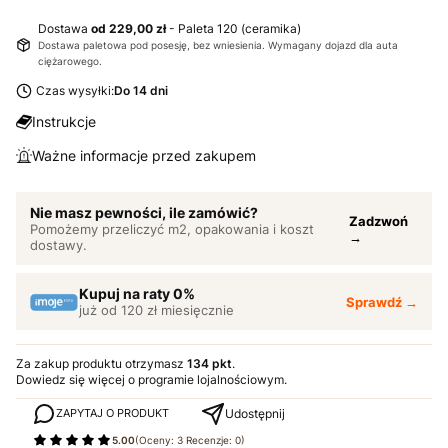
Dostawa
od 229,00 zł
- Paleta 120 (ceramika)
Dostawa paletowa pod posesję, bez wniesienia. Wymagany dojazd dla auta
ciężarowego.
Czas wysyłki:
Do 14 dni
Instrukcje
Ważne informacje przed zakupem
Nie masz pewności, ile zamówić?
Zadzwoń
Pomożemy przeliczyć m2, opakowania i koszt
→
dostawy.
Kupuj na raty 0%
Sprawdź →
już od 120 zł miesięcznie
Za zakup produktu otrzymasz
134 pkt
.
Dowiedz się
więcej o programie lojalnościowym.
Udostępnij
ZAPYTAJ O PRODUKT
5.00
(Oceny: 3 Recenzje: 0)