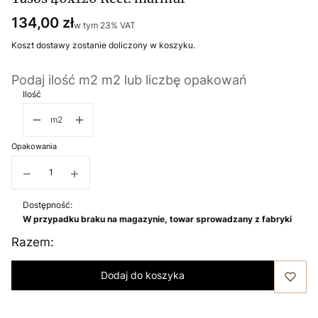
Cena
134,00 zł
w tym 23% VAT
w tym
23%
VAT
Koszt dostawy zostanie doliczony w koszyku.
Podaj ilość m2 m2 lub liczbę opakowań
Ilość
m2
Opakowania
−
+
Dostępność:
W przypadku braku na magazynie, towar sprowadzany z fabryki
Razem:
Dodaj do koszyka