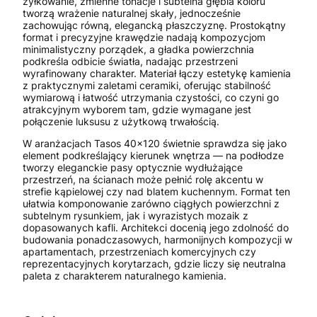
żyłkowanie, zmienne tonacje i subtelna głębia koloru
tworzą wrażenie naturalnej skały, jednocześnie
zachowując równą, elegancką płaszczyznę. Prostokątny
format i precyzyjne krawędzie nadają kompozycjom
minimalistyczny porządek, a gładka powierzchnia
podkreśla odbicie światła, nadając przestrzeni
wyrafinowany charakter. Materiał łączy estetykę kamienia
z praktycznymi zaletami ceramiki, oferując stabilność
wymiarową i łatwość utrzymania czystości, co czyni go
atrakcyjnym wyborem tam, gdzie wymagane jest
połączenie luksusu z użytkową trwałością.
W aranżacjach Tasos 40x120 świetnie sprawdza się jako
element podkreślający kierunek wnętrza — na podłodze
tworzy eleganckie pasy optycznie wydłużające
przestrzeń, na ścianach może pełnić rolę akcentu w
strefie kąpielowej czy nad blatem kuchennym. Format ten
ułatwia komponowanie zarówno ciągłych powierzchni z
subtelnym rysunkiem, jak i wyrazistych mozaik z
dopasowanych kafli. Architekci docenią jego zdolność do
budowania ponadczasowych, harmonijnych kompozycji w
apartamentach, przestrzeniach komercyjnych czy
reprezentacyjnych korytarzach, gdzie liczy się neutralna
paleta z charakterem naturalnego kamienia.