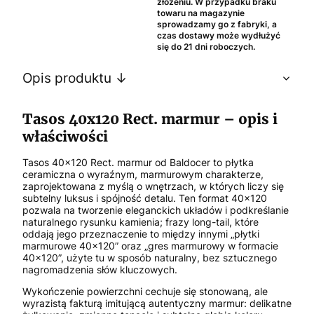
złożeniu. W przypadku braku
towaru na magazynie
sprowadzamy go z fabryki, a
czas dostawy może wydłużyć
się do 21 dni roboczych.
Opis produktu ↓
Tasos 40x120 Rect. marmur – opis i
właściwości
Tasos 40x120 Rect. marmur od Baldocer to płytka
ceramiczna o wyraźnym, marmurowym charakterze,
zaprojektowana z myślą o wnętrzach, w których liczy się
subtelny luksus i spójność detalu. Ten format 40x120
pozwala na tworzenie eleganckich układów i podkreślanie
naturalnego rysunku kamienia; frazy long-tail, które
oddają jego przeznaczenie to między innymi „płytki
marmurowe 40x120” oraz „gres marmurowy w formacie
40x120”, użyte tu w sposób naturalny, bez sztucznego
nagromadzenia słów kluczowych.
Wykończenie powierzchni cechuje się stonowaną, ale
wyrazistą fakturą imitującą autentyczny marmur: delikatne