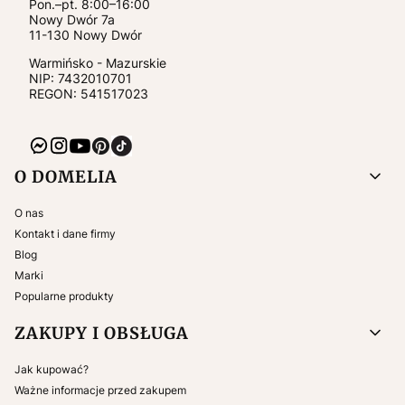
Pon.–pt. 8:00–16:00
Nowy Dwór 7a
11-130
Nowy Dwór
Warmińsko - Mazurskie
NIP:
7432010701
REGON: 541517023
Linki w stopce
O DOMELIA
O nas
Kontakt i dane firmy
Blog
Marki
Popularne produkty
ZAKUPY I OBSŁUGA
Jak kupować?
Ważne informacje przed zakupem