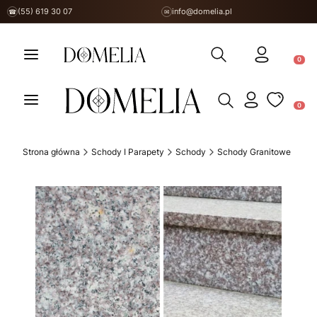
(55) 619 30 07
info@domelia.pl
☎
✉
Otwórz wyszukiwarkę
Produ
Otwórz wyszukiwarkę
Produ
Strona główna
Schody I Parapety
Schody
Schody Granitowe