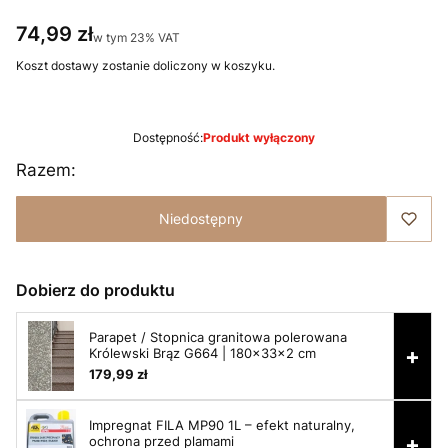
Cena
74,99 zł
w tym 23% VAT
w tym
23%
VAT
Koszt dostawy zostanie doliczony w koszyku.
Dostępność:
Produkt wyłączony
Razem:
Niedostępny
Dobierz do produktu
Parapet / Stopnica granitowa polerowana
+
Królewski Brąz G664 | 180x33x2 cm
179,99 zł
Impregnat FILA MP90 1L – efekt naturalny,
+
ochrona przed plamami