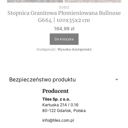
Kod produktu
00852
Stopnica Granitowa Płomieniowana Bullnose
G664 | 100x35x2 cm
Cena
164,99 zł
Do koszyka
Dostępność:
Wysoka dostępność
Bezpieczeństwo produktu
Producent
Tiles Sp. z o.o.
Kartuska 214 / 0.16
80-122 Gdańsk, Polska
info@tiles.com.pl