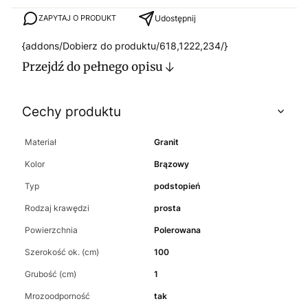
Udostępnij
ZAPYTAJ O PRODUKT
{addons/Dobierz do produktu/618,1222,234/}
Przejdź do pełnego opisu
Cechy produktu
Materiał
Granit
Kolor
Brązowy
Typ
podstopień
Rodzaj krawędzi
prosta
Powierzchnia
Polerowana
Szerokość ok. (cm)
100
Grubość (cm)
1
Mrozoodporność
tak