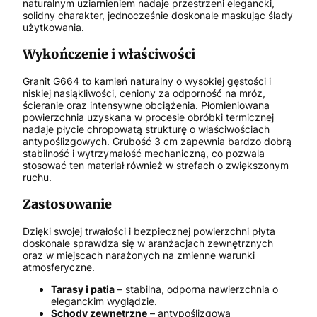
naturalnym uziarnieniem nadaje przestrzeni elegancki,
solidny charakter, jednocześnie doskonale maskując ślady
użytkowania.
Wykończenie i właściwości
Granit G664 to kamień naturalny o wysokiej gęstości i
niskiej nasiąkliwości, ceniony za odporność na mróz,
ścieranie oraz intensywne obciążenia. Płomieniowana
powierzchnia uzyskana w procesie obróbki termicznej
nadaje płycie chropowatą strukturę o właściwościach
antypoślizgowych. Grubość 3 cm zapewnia bardzo dobrą
stabilność i wytrzymałość mechaniczną, co pozwala
stosować ten materiał również w strefach o zwiększonym
ruchu.
Zastosowanie
Dzięki swojej trwałości i bezpiecznej powierzchni płyta
doskonale sprawdza się w aranżacjach zewnętrznych
oraz w miejscach narażonych na zmienne warunki
atmosferyczne.
Tarasy i patia
– stabilna, odporna nawierzchnia o
eleganckim wyglądzie.
Schody zewnętrzne
– antypoślizgowa