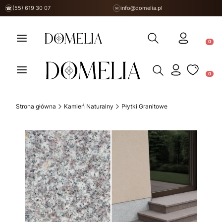
(55) 619 30 07
info@domelia.pl
☎
✉
Otwórz wyszukiwarkę
Produ
Otwórz wyszukiwarkę
Produ
Strona główna
Kamień Naturalny
Płytki Granitowe