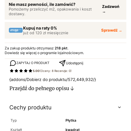
Nie masz pewności, ile zamówić?
Zadzwoń
Pomożemy przeliczyć m2, opakowania i koszt
→
dostawy.
Kupuj na raty 0%
Sprawdź →
już od 120 zł miesięcznie
Za zakup produktu otrzymasz
218 pkt
.
Dowiedz się
więcej o programie lojalnościowym.
Udostępnij
ZAPYTAJ O PRODUKT
5.00
(Oceny: 8 Recenzje: 0)
{addons/Dobierz do produktu/572,449,932/}
Przejdź do pełnego opisu
Cechy produktu
Typ
Płytka
Kształt
kwadrat