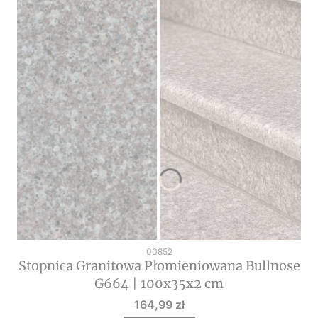
Kod produktu
00852
Stopnica Granitowa Płomieniowana Bullnose
G664 | 100x35x2 cm
Cena
164,99 zł