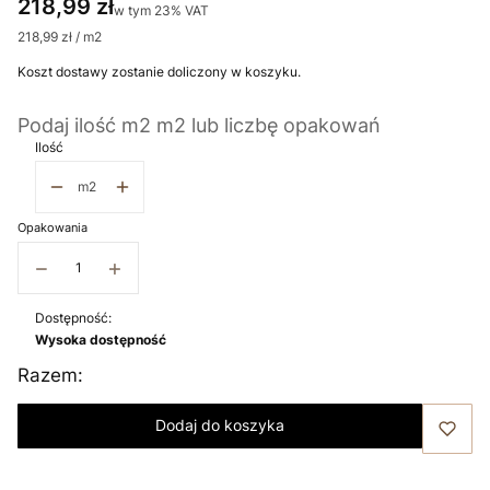
Cena
218,99 zł
w tym 23% VAT
w tym
23%
VAT
218,99 zł / m2
Koszt dostawy zostanie doliczony w koszyku.
Podaj ilość m2 m2 lub liczbę opakowań
Ilość
m2
Opakowania
−
+
Dostępność:
Wysoka dostępność
Razem:
Dodaj do koszyka