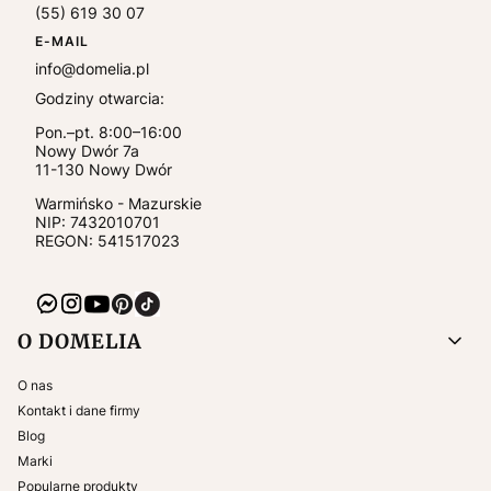
(55) 619 30 07
E-MAIL
info@domelia.pl
Godziny otwarcia:
Pon.–pt. 8:00–16:00
Nowy Dwór 7a
11-130
Nowy Dwór
Warmińsko - Mazurskie
NIP:
7432010701
REGON: 541517023
Linki w stopce
O DOMELIA
O nas
Kontakt i dane firmy
Blog
Marki
Popularne produkty