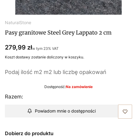
NaturalStone
Pasy granitowe Steel Grey Lappato 2 cm
Cena
279,99 zł
w tym 23% VAT
w tym
23%
VAT
Koszt dostawy zostanie doliczony w koszyku.
Podaj ilość m2 m2 lub liczbę opakowań
Dostępność:
Na zamówienie
Razem:
Powiadom mnie o dostępności
Dobierz do produktu