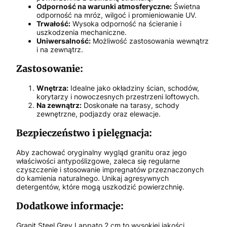
Odporność na warunki atmosferyczne:
Świetna
odporność na mróz, wilgoć i promieniowanie UV.
Trwałość:
Wysoka odporność na ścieranie i
uszkodzenia mechaniczne.
Uniwersalność:
Możliwość zastosowania wewnątrz
i na zewnątrz.
Zastosowanie:
Wnętrza:
Idealne jako okładziny ścian, schodów,
korytarzy i nowoczesnych przestrzeni loftowych.
Na zewnątrz:
Doskonałe na tarasy, schody
zewnętrzne, podjazdy oraz elewacje.
Bezpieczeństwo i pielęgnacja:
Aby zachować oryginalny wygląd granitu oraz jego
właściwości antypoślizgowe, zaleca się regularne
czyszczenie i stosowanie impregnatów przeznaczonych
do kamienia naturalnego. Unikaj agresywnych
detergentów, które mogą uszkodzić powierzchnię.
Dodatkowe informacje:
Granit Steel Grey Lappato 2 cm to wysokiej jakości