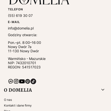
TELEFON
(55) 619 30 07
E-MAIL
info@domelia.pl
Godziny otwarcia:
Pon.–pt. 8:00–16:00
Nowy Dwór 7a
11-130
Nowy Dwór
Warmińsko - Mazurskie
NIP:
7432010701
REGON: 541517023
Linki w stopce
O DOMELIA
O nas
Kontakt i dane firmy