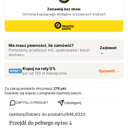
Nie masz pewności, ile zamówić?
Zadzwoń
Pomożemy przeliczyć m2, opakowania i koszt
→
dostawy.
Kupuj na raty 0%
Sprawdź →
już od 120 zł miesięcznie
Za zakup produktu otrzymasz
279 pkt
.
Dowiedz się
więcej o programie lojalnościowym.
Udostępnij
ZAPYTAJ O PRODUKT
{addons/Dobierz do produktu/946,932/}
Przejdź do pełnego opisu