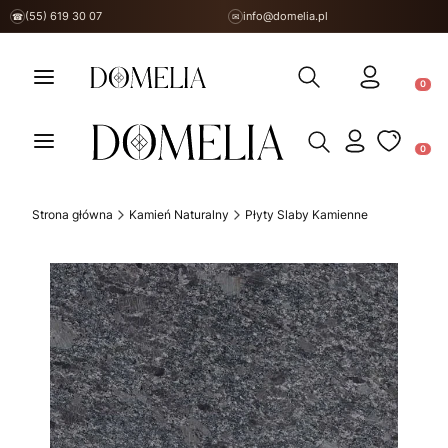
(55) 619 30 07
info@domelia.pl
☎
✉
Otwórz wyszukiwarkę
Produ
Otwórz wyszukiwarkę
Produ
Strona główna
Kamień Naturalny
Płyty Slaby Kamienne