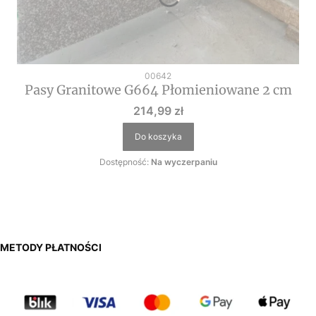
Kod produktu
00642
Pasy Granitowe G664 Płomieniowane 2 cm
Cena
214,99 zł
Do koszyka
Dostępność:
Na wyczerpaniu
METODY PŁATNOŚCI