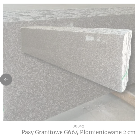
Kod produktu
00642
Pasy Granitowe G664 Płomieniowane 2 c