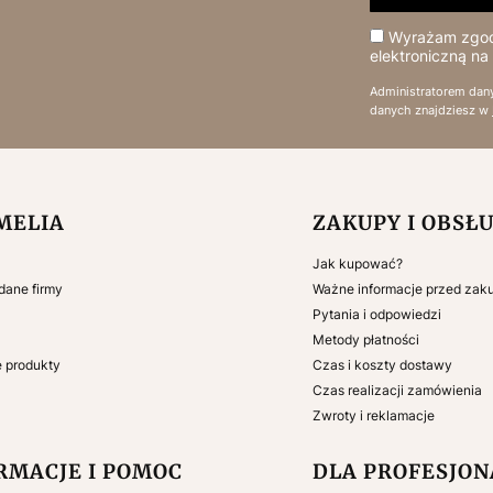
Wyrażam zgodę
elektroniczną na
Administratorem dan
danych znajdziesz w
 w stopce
MELIA
ZAKUPY I OBSŁ
Jak kupować?
 dane firmy
Ważne informacje przed za
Pytania i odpowiedzi
Metody płatności
e produkty
Czas i koszty dostawy
Czas realizacji zamówienia
Zwroty i reklamacje
RMACJE I POMOC
DLA PROFESJO