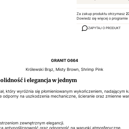
Za zakup produktu otrzymasz
2
Dowiedz się
więcej o programie
ZAPYTAJ O PRODUKT
GRANIT G664
Królewski Brąz, Misty Brown, Shrimp Pink
lidność i elegancja w jednym
iał, który wyróżnia się płomieniowanym wykończeniem, nadającym k
e odporny na uszkodzenia mechaniczne, ścieranie oraz zmienne waru
estrzeniom zewnętrznym elegancji.
ca antypoślizgowość oraz odporność na warunki atmosferyczne.