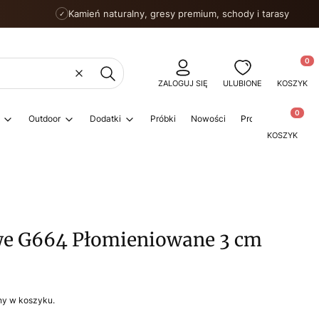
Kamień naturalny, gresy premium, schody i tarasy
✓
Produkty
Wyczyść
Szukaj
ZALOGUJ SIĘ
ULUBIONE
KOSZYK
Produkty w
Outdoor
Dodatki
Próbki
Nowości
Promocje
Porad
KOSZYK
we G664 Płomieniowane 3 cm
ny w koszyku.