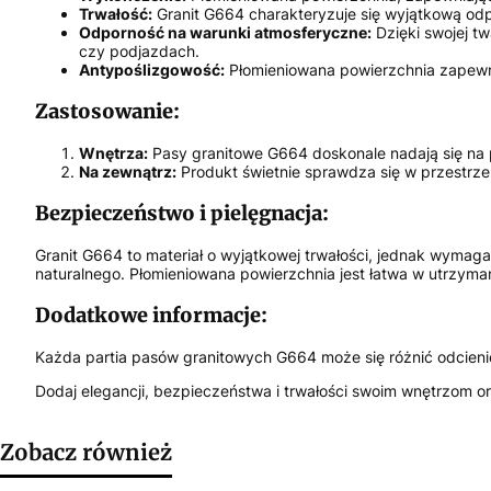
Trwałość:
Granit G664 charakteryzuje się wyjątkową odp
Odporność na warunki atmosferyczne:
Dzięki swojej t
czy podjazdach.
Antypoślizgowość:
Płomieniowana powierzchnia zapewn
Zastosowanie:
Wnętrza:
Pasy granitowe G664 doskonale nadają się na p
Na zewnątrz:
Produkt świetnie sprawdza się w przestrze
Bezpieczeństwo i pielęgnacja:
Granit G664 to materiał o wyjątkowej trwałości, jednak wymag
naturalnego. Płomieniowana powierzchnia jest łatwa w utrzyma
Dodatkowe informacje:
Każda partia pasów granitowych G664 może się różnić odcienie
Dodaj elegancji, bezpieczeństwa i trwałości swoim wnętrzom
Zobacz również