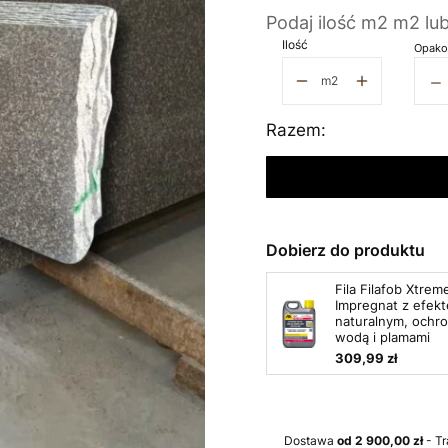
Podaj ilość m2 m2 lu
Ilość
Opako
−
m2
Razem:
Dobierz do produktu
Fila Filafob Xtrem
Impregnat z efek
naturalnym, ochr
wodą i plamami
309,99 zł
Dostawa
od 2 900,00 zł
- T