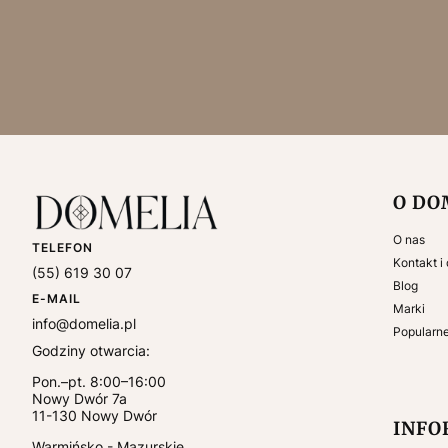
Linki
O DO
O nas
TELEFON
Kontakt i
(55) 619 30 07
Blog
E-MAIL
Marki
info@domelia.pl
Popularn
Godziny otwarcia:
Pon.–pt. 8:00–16:00
Nowy Dwór 7a
11-130
Nowy Dwór
INFO
Warmińsko - Mazurskie