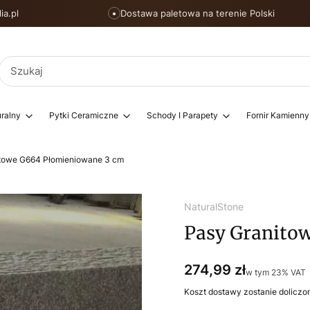
ia.pl
Dostawa paletowa na terenie Polski
●
ralny
Pytki Ceramiczne
Schody I Parapety
Fornir Kamienny
towe G664 Płomieniowane 3 cm
NaturalStone
Pasy Granito
Cena
274,99 zł
w tym 23% VAT
w tym
23%
VAT
Koszt dostawy zostanie doliczo