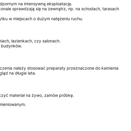
odpornym na intensywną eksploatację.
konale sprawdzają się na zewnątrz, np. na schodach, tarasach
tku w miejscach o dużym natężeniu ruchu.
ach, łazienkach, czy salonach.
e budynków.
szczenia należy stosować preparaty przeznaczone do kamienia
ąd na długie lata.
aczyć materiał na żywo, zamów próbkę.
omieniowanym.