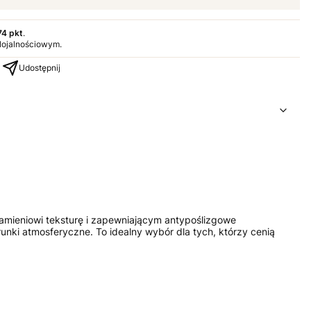
74 pkt
.
 lojalnościowym.
Udostępnij
amieniowi teksturę i zapewniającym antypoślizgowe
nki atmosferyczne. To idealny wybór dla tych, którzy cenią