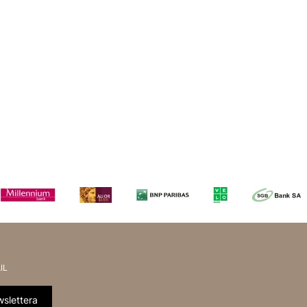
IL
slettera