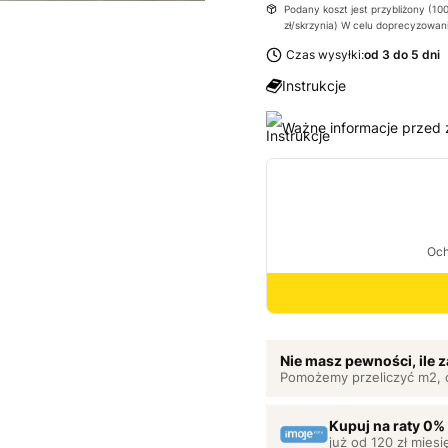
Podany koszt jest przybliżony (100
zł/skrzynia) W celu doprecyzowan
Czas wysyłki:
od 3 do 5 dni
Instrukcje
Ważne informacje przed
Nie masz pewności, ile
Pomożemy przeliczyć m2, 
Kupuj na raty 0%
już od 120 zł miesi