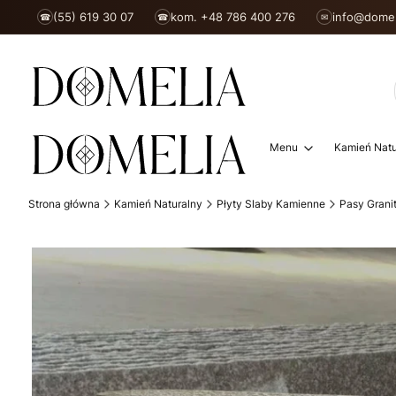
(55) 619 30 07
kom. +48 786 400 276
info@domel
☎
☎
✉
Menu
Kamień Natu
Strona główna
Kamień Naturalny
Płyty Slaby Kamienne
Pasy Grani