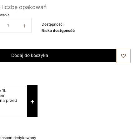
b liczbę opakowań
wania
+
Dostępność:
Niska dostępność
Dodaj do koszyka
e 1L
tem
+
ona przed
ransport dedykowany