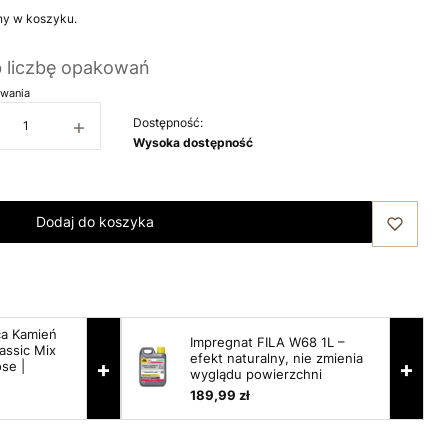
ny w koszyku.
b liczbę opakowań
wania
+
Dostępność:
Wysoka dostępność
Dodaj do koszyka
ca Kamień
Impregnat FILA W68 1L –
assic Mix
efekt naturalny, nie zmienia
+
+
se |
wyglądu powierzchni
189,99 zł