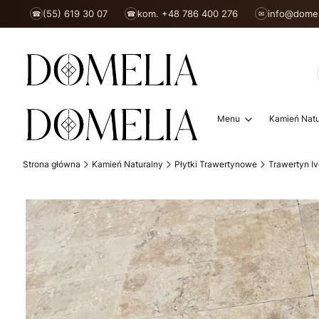
(55) 619 30 07
kom. +48 786 400 276
info@domel
☎
☎
✉
Menu
Kamień Natu
Strona główna
Kamień Naturalny
Płytki Trawertynowe
Trawertyn Iv