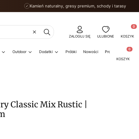
Kamień naturalny, gresy premium, schody i tarasy
✓
Produkty
Wyczyść
Szukaj
ZALOGUJ SIĘ
ULUBIONE
KOSZYK
Produkty w
Outdoor
Dodatki
Próbki
Nowości
Promocje
Porad
KOSZYK
y Classic Mix Rustic |
cm