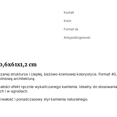
Kształt
Kolor
Format ok.
Antypoślizgowość
40,6x61x1,2 cm
rzanej strukturze i ciepłej, beżowo-kremowej kolorystyce. Format 
udniową architekturą.
łości efekt ręcznie wykańczanego kamienia. Idealny do stosowania
ach i w ogrodach.
, trwałość i ponadczasowy styl kamienia naturalnego.