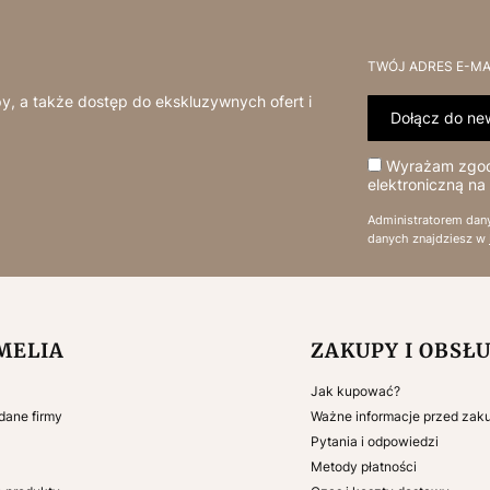
TWÓJ ADRES E-MA
y, a także dostęp do ekskluzywnych ofert i
Dołącz do new
Wyrażam zgodę
elektroniczną na
Administratorem dan
danych znajdziesz w
 w stopce
MELIA
ZAKUPY I OBSŁ
Jak kupować?
 dane firmy
Ważne informacje przed za
Pytania i odpowiedzi
Metody płatności