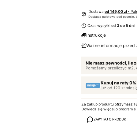
Dostawa
od 149,00 zł
- Pal
Dostawa paletowa pod posesję, 
Czas wysyłki:
od 3 do 5 dni
Instrukcje
Ważne informacje przed
Nie masz pewności, ile
Pomożemy przeliczyć m2, 
Kupuj na raty 0%
już od 120 zł miesi
Za zakup produktu otrzymasz
1
Dowiedz się
więcej o programie
ZAPYTAJ O PRODUKT