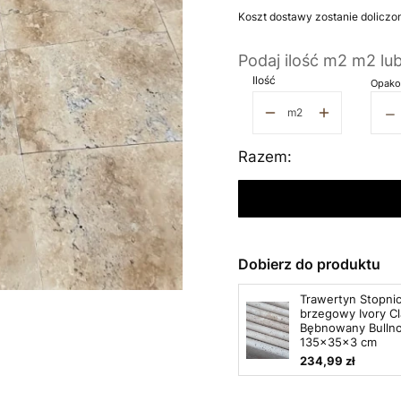
Koszt dostawy zostanie doliczo
Podaj ilość m2 m2 lu
Ilość
Opako
−
m2
Razem:
Dobierz do produktu
Trawertyn Stopni
brzegowy Ivory Cl
Bębnowany Bullno
135x35x3 cm
234,99 zł