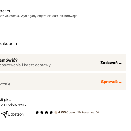
eta 120
bez wniesienia. Wymagany dojazd dla auta ciężarowego.
 zakupem
 zamówić?
Zadzwoń →
opakowania i koszt dostawy.
Sprawdź →
ęcznie
88 pkt
.
 lojalnościowym.
4.00
(Oceny: 10 Recenzje: 0)
Udostępnij