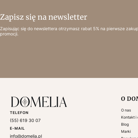
Zapisz się na newsletter
Zapisując się do newslettera otrzymasz rabat 5% na pierwsze zakup
promocji.
Linki
O DO
O nas
TELEFON
Kontakt i
(55) 619 30 07
Blog
E-MAIL
Marki
info@domelia.pl