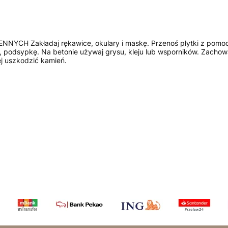
akładaj rękawice, okulary i maskę. Przenoś płytki z pomocą dru
 podsypkę. Na betonie używaj grysu, kleju lub wsporników. Zachowaj
j uszkodzić kamień.