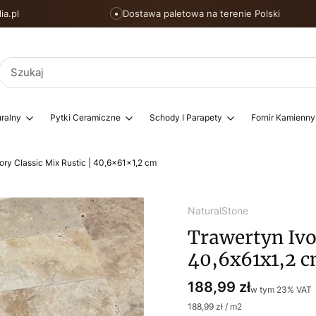
ia.pl
Dostawa paletowa na terenie Polski
●
ralny
Pytki Ceramiczne
Schody I Parapety
Fornir Kamienny
ory Classic Mix Rustic | 40,6x61x1,2 cm
NaturalStone
Trawertyn Ivor
40,6x61x1,2 
Cena
188,99 zł
w tym 23% VAT
w tym
23%
VAT
188,99 zł / m2