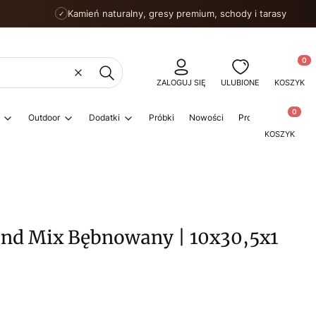
Kamień naturalny, gresy premium, schody i tarasy
✓
Produkty
Wyczyść
Szukaj
ZALOGUJ SIĘ
ULUBIONE
KOSZYK
Produkty w
Outdoor
Dodatki
Próbki
Nowości
Promocje
Porad
KOSZYK
end Mix Bębnowany | 10x30,5x1