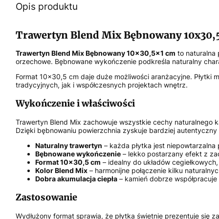
Opis produktu
Trawertyn Blend Mix Bębnowany 10x30,5x
Trawertyn Blend Mix Bębnowany 10x30,5x1 cm
to naturalna 
orzechowe. Bębnowane wykończenie podkreśla naturalny charak
Format 10x30,5 cm daje duże możliwości aranżacyjne. Płytki m
tradycyjnych, jak i współczesnych projektach wnętrz.
Wykończenie i właściwości
Trawertyn Blend Mix zachowuje wszystkie cechy naturalnego ka
Dzięki bębnowaniu powierzchnia zyskuje bardziej autentyczny 
Naturalny trawertyn
– każda płytka jest niepowtarzalna 
Bębnowane wykończenie
– lekko postarzany efekt z z
Format 10x30,5 cm
– idealny do układów cegiełkowych, l
Kolor Blend Mix
– harmonijne połączenie kilku naturalnyc
Dobra akumulacja ciepła
– kamień dobrze współpracuje
Zastosowanie
Wydłużony format sprawia, że płytka świetnie prezentuje się z