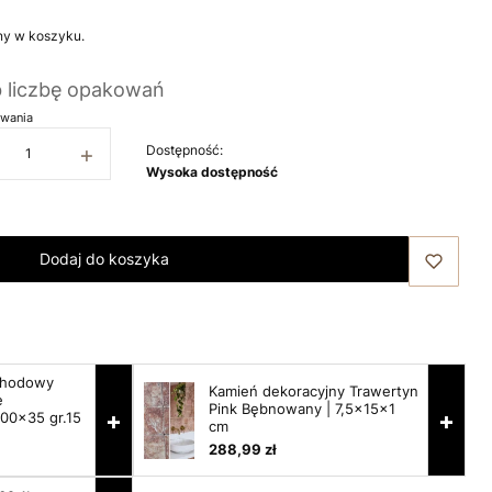
ny w koszyku.
b liczbę opakowań
wania
+
Dostępność:
Wysoka dostępność
Dodaj do koszyka
chodowy
Kamień dekoracyjny Trawertyn
e
Pink Bębnowany | 7,5x15x1
+
+
100x35 gr.15
cm
288,99 zł