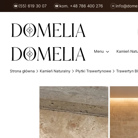
(55) 619 30 07
kom. +48 786 400 276
info@domel
☎
☎
✉
Menu
Kamień Natu
Strona główna
Kamień Naturalny
Płytki Trawertynowe
Trawertyn B