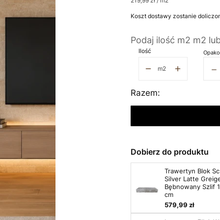
219,99 zł / m2
Koszt dostawy zostanie doliczo
Podaj ilość m2 m2 lu
Ilość
Opako
−
m2
Razem:
Dobierz do produktu
Trawertyn Blok S
Silver Latte Greig
Bębnowany Szlif 
cm
579,99 zł