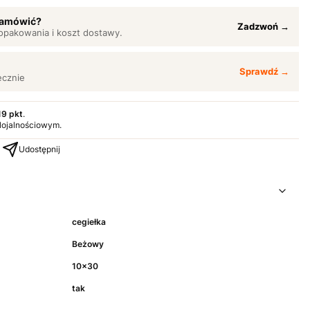
 zamówić?
Zadzwoń →
opakowania i koszt dostawy.
Sprawdź →
ęcznie
19 pkt
.
 lojalnościowym.
Udostępnij
cegiełka
Beżowy
10x30
tak