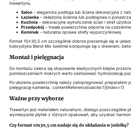
trawertynu.
Salon
– elegancka podłoga lub ściana dekoracyjna z nat
Łazienka
– okładzina ścienna lub podłogowa o ponadcz
Kuchnia
– dekoracyjne wykończenie ścian i stref użytko
Przedpokój
– trwała powierzchnia odporna na codzienne
Kominek
– naturalna oprawa strefy wypoczynkowej.
Format 10x30,5 cm szczególnie dobrze prezentuje się w układ
kolorystyka Blend Mix świetnie komponuje się z drewnem, bet
Montaż i pielęgnacja
Do montażu zaleca się stosowanie elastycznych klejów przezn
pomieszczeniach mokrych warto zastosować hydroizolację podp
Po ułożeniu powierzchnię należy zaimpregnować preparatem pr
pielęgnację kamienia. :contentReference[oaicite:1]{index=1}
Ważne przy wyborze
Trawertyn jest materiałem naturalnym, dlatego poszczególne pły
wymieszanie płytek z różnych opakowań, aby uzyskać harmonij
Czy format 10x30,5 cm nadaje się do układania w jodełkę?