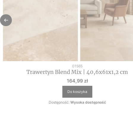
Kod produktu
01565
Trawertyn Blend Mix | 40,6x61x1,2 cm
Cena
164,99 zł
Do koszyka
Dostępność:
Wysoka dostępność