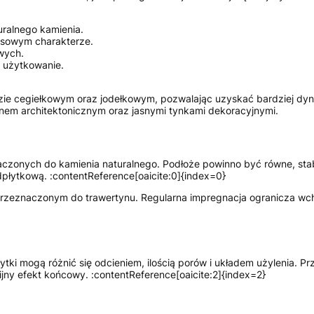
uralnego kamienia.
asowym charakterze.
wych.
 użytkowanie.
zie cegiełkowym oraz jodełkowym, pozwalając uzyskać bardziej dyna
onem architektonicznym oraz jasnymi tynkami dekoracyjnymi.
aczonych do kamienia naturalnego. Podłoże powinno być równe, stab
łytkową. :contentReference[oaicite:0]{index=0}
zeznaczonym do trawertynu. Regularna impregnacja ogranicza wchła
tki mogą różnić się odcieniem, ilością porów i układem użylenia. Pr
ny efekt końcowy. :contentReference[oaicite:2]{index=2}