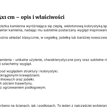
1 cm – opis i właściwości
płytka kamienna wyróżniająca się ciepłą, wielotonową kolorystyką 
ter kamienia, nadając mu subtelnie postarzany wygląd inspirowan
ożna układać klasycznie, w cegiełkę, jodełkę lub bardziej nowocz
mienia – unikalne użylenie, charakterystyczne pory oraz subtelne 
i szlachetny wygląd.
pod względem struktury i kolorystyki.
aokrąglonymi krawędziami.
iniowych oraz jodełki.
h odcieni trawertynu.
 z ogrzewaniem podłogowym.
arówno na ścianach, jak i podłogach. To jeden z najczęściej wybie