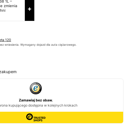
68 1L –
ie zmienia
+
hni
eta 120
bez wniesienia. Wymagany dojazd dla auta ciężarowego.
 zakupem