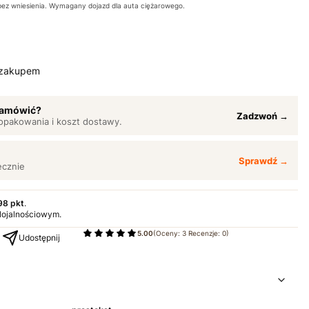
bez wniesienia. Wymagany dojazd dla auta ciężarowego.
 zakupem
 zamówić?
Zadzwoń →
opakowania i koszt dostawy.
Sprawdź →
ęcznie
98 pkt
.
 lojalnościowym.
5.00
(Oceny: 3 Recenzje: 0)
Udostępnij