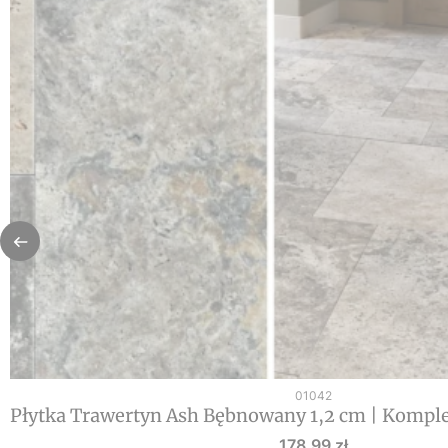
Kod produktu
01042
Płytka Trawertyn Ash Bębnowany 1,2 cm | Kompl
Cena
178,99 zł