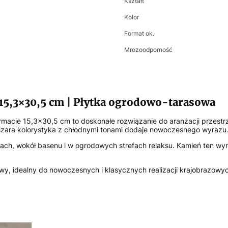
Kształt
Kolor
Format ok.
Mrozoodporność
15,3×30,5 cm | Płytka ogrodowo-tarasowa
formacie 15,3×30,5 cm to doskonałe rozwiązanie do aranżacji przes
noszara kolorystyka z chłodnymi tonami dodaje nowoczesnego wyrazu
kach, wokół basenu i w ogrodowych strefach relaksu. Kamień ten wyró
y, idealny do nowoczesnych i klasycznych realizacji krajobrazowy