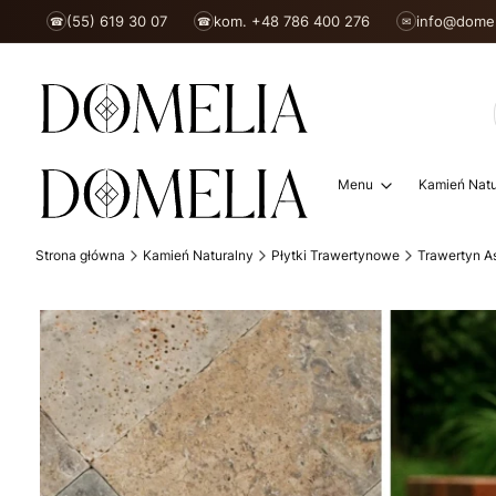
(55) 619 30 07
kom. +48 786 400 276
info@domel
☎
☎
✉
Menu
Kamień Natu
Strona główna
Kamień Naturalny
Płytki Trawertynowe
Trawertyn A