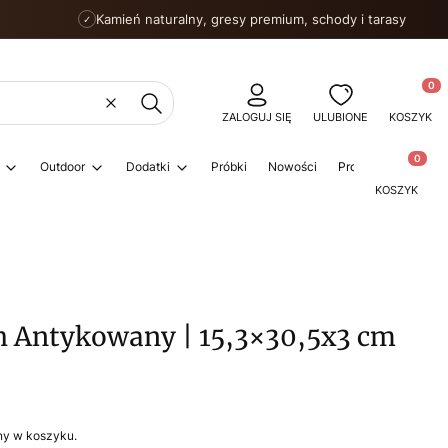
Kamień naturalny, gresy premium, schody i tarasy
✓
Produkty
Wyczyść
Szukaj
ZALOGUJ SIĘ
ULUBIONE
KOSZYK
Produkty w
Outdoor
Dodatki
Próbki
Nowości
Promocje
Porad
KOSZYK
h Antykowany | 15,3×30,5x3 cm
ny w koszyku.