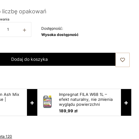
b liczbę opakowań
wania
+
Dostępność:
Wysoka dostępność
Dodaj do koszyka
yn Ash Mix
Impregnat FILA W68 1L –
se |
efekt naturalny, nie zmienia
+
+
wyglądu powierzchni
189,99 zł
eta 120