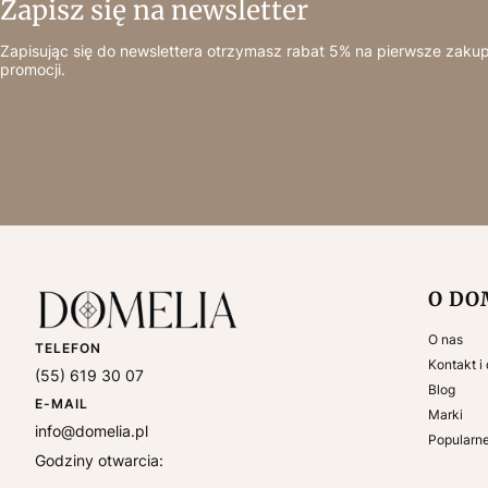
Zapisz się na newsletter
Zapisując się do newslettera otrzymasz rabat 5% na pierwsze zakup
promocji.
Linki
O DO
O nas
TELEFON
Kontakt i
(55) 619 30 07
Blog
E-MAIL
Marki
info@domelia.pl
Popularn
Godziny otwarcia: