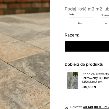
Podaj ilość m2 m2 lu
Ilość
Opako
−
m2
Razem:
Dobierz do produktu
Stopnica Trawert
Szlifowany Bullno
135x33x3 cm
319,99 zł
Dostawa
od 149,00 zł
- Pal