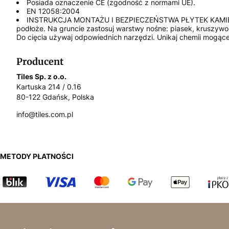
Posiada oznaczenie CE (zgodność z normami UE).
EN 12058:2004
INSTRUKCJA MONTAŻU I BEZPIECZEŃSTWA PŁYTEK KAMIENNYCH Z
podłoże. Na gruncie zastosuj warstwy nośne: piasek, kruszywo,
Do cięcia używaj odpowiednich narzędzi. Unikaj chemii mogące
Producent
Tiles Sp. z o.o.
Kartuska 214 / 0.16
80-122 Gdańsk, Polska
info@tiles.com.pl
METODY PŁATNOŚCI