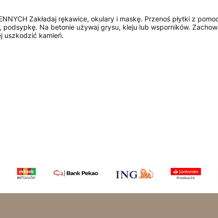
akładaj rękawice, okulary i maskę. Przenoś płytki z pomocą dru
 podsypkę. Na betonie używaj grysu, kleju lub wsporników. Zachowaj
j uszkodzić kamień.