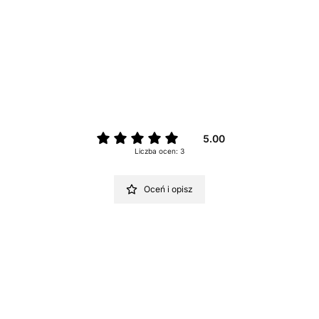
5.00
Liczba ocen: 3
Oceń i opisz