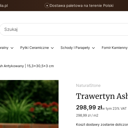
ia.pl
Dostawa paletowa na terenie Polski
●
ralny
Pytki Ceramiczne
Schody I Parapety
Fornir Kamienny
sh Antykowany | 15,3×30,5x3 cm
NaturalStone
Trawertyn As
Cena
298,99 zł
w tym 23% VAT
w tym
23%
VAT
298,99 zł / m2
Koszt dostawy zostanie doliczo