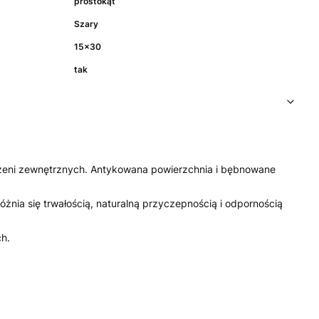
prostokąt
Szary
15x30
tak
trzeni zewnętrznych. Antykowana powierzchnia i bębnowane
.
żnia się trwałością, naturalną przyczepnością i odpornością
ch.