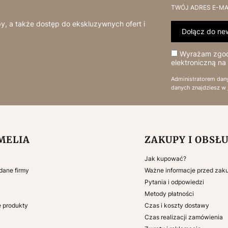
TWÓJ ADRES E-MA
y, a także dostęp do ekskluzywnych ofert i
Dołącz do new
Wyrażam zgodę
elektroniczną na
Administratorem dan
danych znajdziesz w
 w stopce
MELIA
ZAKUPY I OBSŁ
Jak kupować?
 dane firmy
Ważne informacje przed za
Pytania i odpowiedzi
Metody płatności
e produkty
Czas i koszty dostawy
Czas realizacji zamówienia