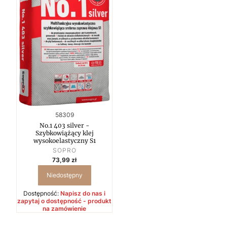
Kod produktu
58309
No.1 403 silver -
Szybkowiążący klej
wysokoelastyczny S1
PRODUCENT
SOPRO
Cena
73,99 zł
Niedostępny
Dostępność:
Napisz do nas i
zapytaj o dostępność - produkt
na zamówienie