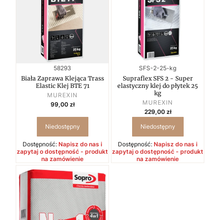
Kod produktu
Kod produktu
58293
SFS-2-25-kg
Biała Zaprawa Klejąca Trass
Supraflex SFS 2 - Super
Elastic Klej BTE 71
elastyczny klej do płytek 25
kg
PRODUCENT
MUREXIN
PRODUCENT
Cena
MUREXIN
99,00 zł
Cena
229,00 zł
Niedostępny
Niedostępny
Dostępność:
Napisz do nas i
Dostępność:
Napisz do nas i
zapytaj o dostępność - produkt
zapytaj o dostępność - produkt
na zamówienie
na zamówienie