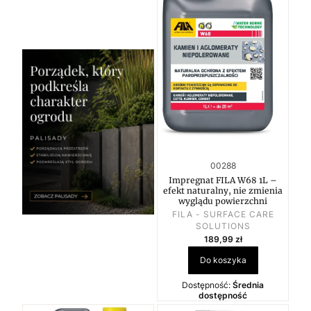
Kod produktu
00288
Impregnat FILA W68 1L –
efekt naturalny, nie zmienia
wyglądu powierzchni
PRODUCENT
FILA - SURFACE CARE
SOLUTIONS
Cena
189,99 zł
Do koszyka
Dostępność:
Średnia
dostępność