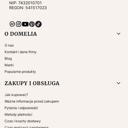
NIP:
7432010701
REGON: 541517023
Linki w stopce
O DOMELIA
O nas
Kontakt i dane firmy
Blog
Marki
Popularne produkty
ZAKUPY I OBSŁUGA
Jak kupować?
Ważne informacje przed zakupem
Pytania i odpowiedzi
Metody płatności
Czas i koszty dostawy
Czas realizacji zamówienia