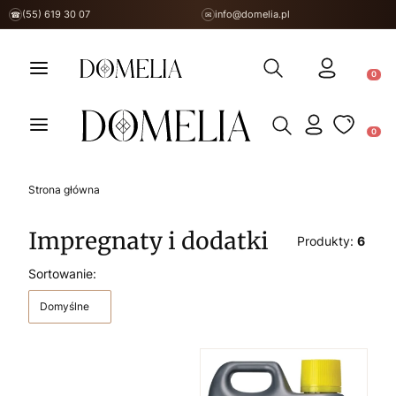
(55) 619 30 07
info@domelia.pl
☎
✉
Otwórz wyszukiwarkę
Produ
Otwórz wyszukiwarkę
Produ
Strona główna
Impregnaty i dodatki
Produkty:
6
Lista produktów
Sortowanie:
Domyślne