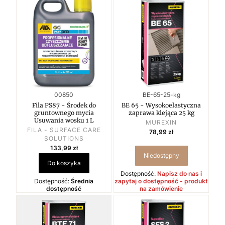
Kod produktu
Kod produktu
00850
BE-65-25-kg
Fila PS87 - Środek do
BE 65 - Wysokoelastyczna
gruntownego mycia
zaprawa klejąca 25 kg
Usuwania wosku 1 L
PRODUCENT
MUREXIN
PRODUCENT
Cena
FILA - SURFACE CARE
78,99 zł
SOLUTIONS
Cena
133,99 zł
Niedostępny
Do koszyka
Dostępność:
Napisz do nas i
Dostępność:
Średnia
zapytaj o dostępność - produkt
dostępność
na zamówienie