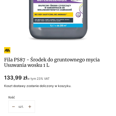
Fila PS87 - Środek do gruntownego mycia
Usuwania wosku 1 L
Cena
133,99 zł
w tym 23% VAT
w tym
23%
VAT
Koszt dostawy zostanie doliczony w koszyku.
Ilość
szt.