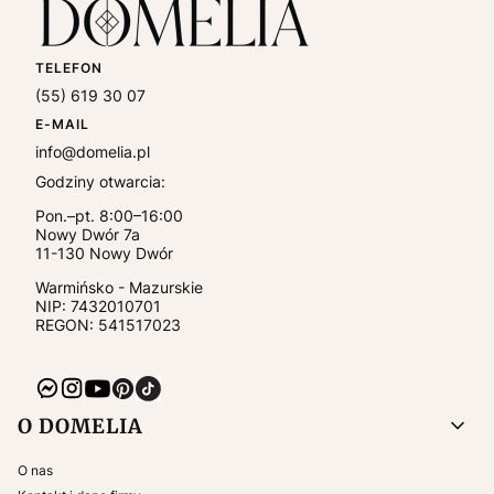
TELEFON
(55) 619 30 07
E-MAIL
info@domelia.pl
Godziny otwarcia:
Pon.–pt. 8:00–16:00
Nowy Dwór 7a
11-130
Nowy Dwór
Warmińsko - Mazurskie
NIP:
7432010701
REGON: 541517023
Linki w stopce
O DOMELIA
O nas