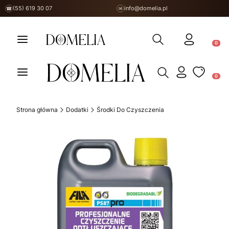
(55) 619 30 07
info@domelia.pl
☎
✉
Otwórz wyszukiwarkę
Produ
Otwórz wyszukiwarkę
Produ
Strona główna
Dodatki
Środki Do Czyszczenia