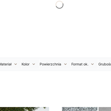
Materiał
Kolor
Powierzchnia
Format ok.
Gruboś