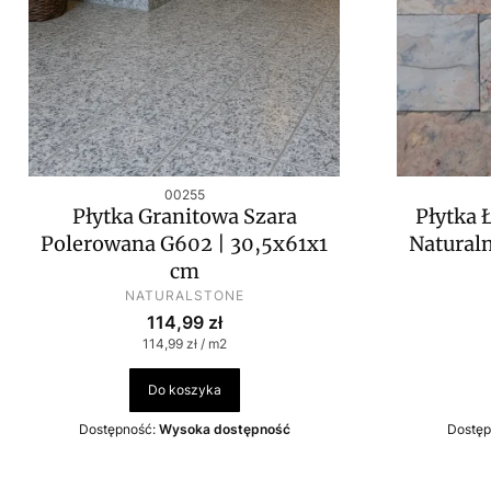
Kod produktu
00255
Płytka Granitowa Szara
Płytka 
Polerowana G602 | 30,5x61x1
Naturaln
cm
PRODUCENT
NATURALSTONE
Cena
114,99 zł
Cena jednostkowa
114,99 zł / m2
Do koszyka
Dostępność:
Wysoka dostępność
Dostęp