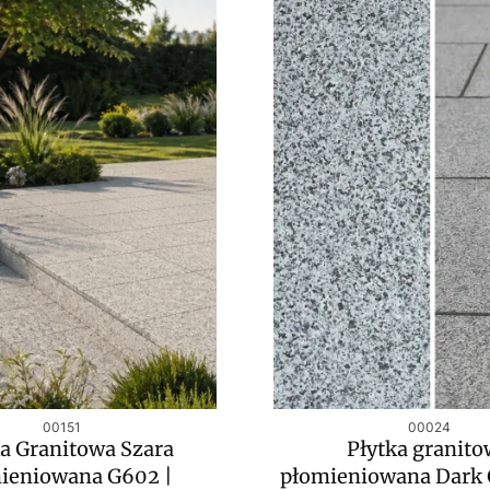
Kod produktu
Kod produktu
00151
00024
ka Granitowa Szara
Płytka granit
ieniowana G602 |
płomieniowana Dark 