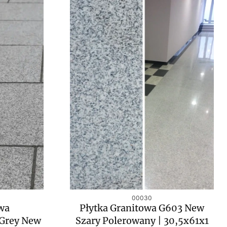
Kod produktu
00030
owa
Płytka Granitowa G603 New
Grey New
Szary Polerowany | 30,5x61x1