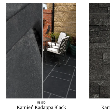
Kod produktu
58150
Kamień Kadappa Black
Kam