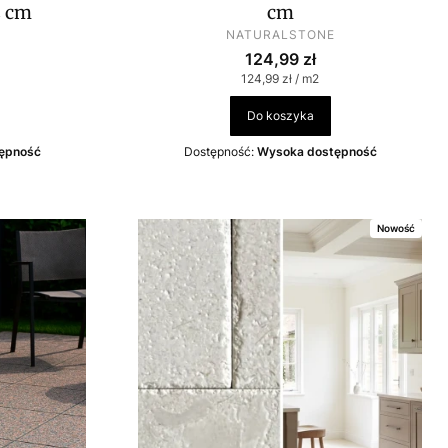
2 cm
cm
PRODUCENT
NATURALSTONE
Cena
124,99 zł
wa
Cena jednostkowa
124,99 zł / m2
Do koszyka
ępność
Dostępność:
Wysoka dostępność
Nowość