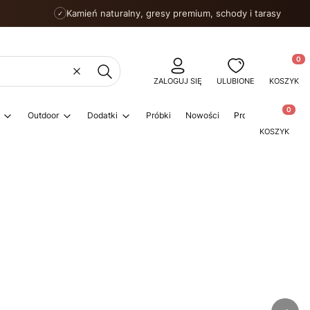
Kamień naturalny, gresy premium, schody i tarasy
✓
Produkty
Wyczyść
Szukaj
ZALOGUJ SIĘ
ULUBIONE
KOSZYK
Produkty w
Outdoor
Dodatki
Próbki
Nowości
Promocje
Porad
KOSZYK