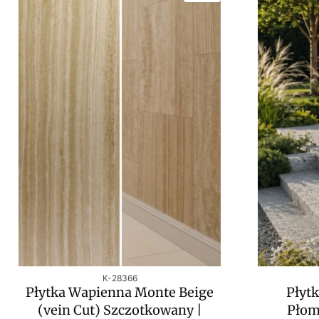
Kod produktu
K-28366
Płytka Wapienna Monte Beige
Płyt
(vein Cut) Szczotkowany |
Płom