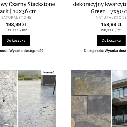
wy Czarny Stackstone
dekoracyjny kwarcyt
lack | 10x36 cm
Green | 7x50 
PRODUCENT
PRODUCENT
NATURALSTONE
NATURALSTONE
Cena
Cena
198,99 zł
158,99 zł
Cena jednostkowa
Cena jednostko
198,99 zł / m2
158,99 zł / m2
Do koszyka
Do koszyka
ność:
Wysoka dostępność
Dostępność:
Wysoka dost
Nowość