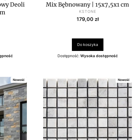
owy Deoli
Mix Bębnowany | 15x7,5x1 cm
PRODUCENT
cm
KSTONE
Cena
179,00 zł
wa
Do koszyka
ępność
Dostępność:
Wysoka dostępność
Nowość
Nowość