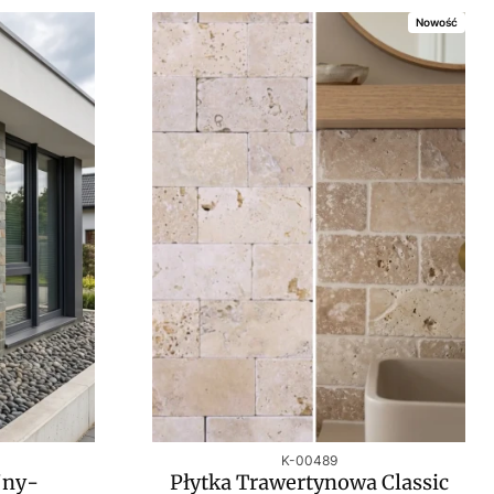
Nowość
u
Kod produktu
K-00489
jny-
Płytka Trawertynowa Classic