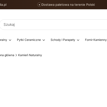
ia.pl
Dostawa paletowa na terenie Polski
●
ralny
Pytki Ceramiczne
Schody I Parapety
Fornir Kamienny
ona główna
Kamień Naturalny