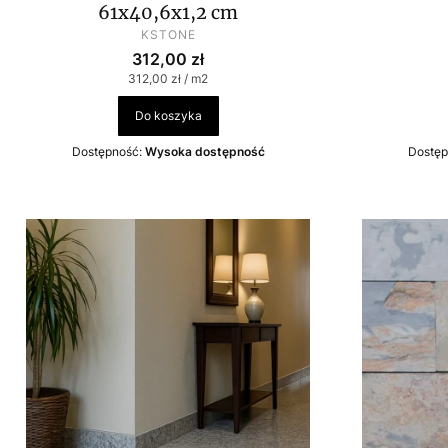
61x40,6x1,2 cm
PRODUCENT
KSTONE
Cena
312,00 zł
Cena jednostkowa
312,00 zł / m2
Do koszyka
Dostępność:
Wysoka dostępność
Dostęp