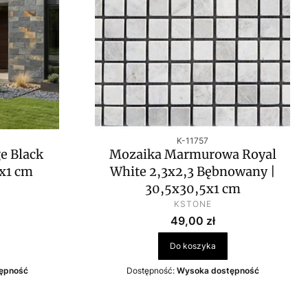
Kod produktu
K-11757
e Black
Mozaika Marmurowa Royal
0x1 cm
White 2,3x2,3 Bębnowany |
T
30,5x30,5x1 cm
PRODUCENT
KSTONE
wa
Cena
49,00 zł
Do koszyka
ępność
Dostępność:
Wysoka dostępność