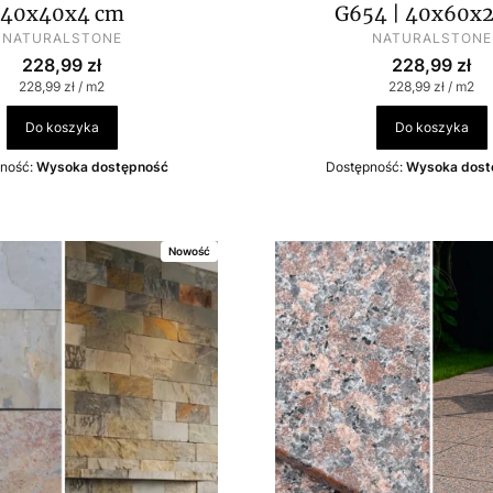
40x40x4 cm
G654 | 40x60x
PRODUCENT
PRODUCENT
NATURALSTONE
NATURALSTONE
Cena
Cena
228,99 zł
228,99 zł
Cena jednostkowa
Cena jednostko
228,99 zł / m2
228,99 zł / m2
Do koszyka
Do koszyka
ność:
Wysoka dostępność
Dostępność:
Wysoka dost
Nowość