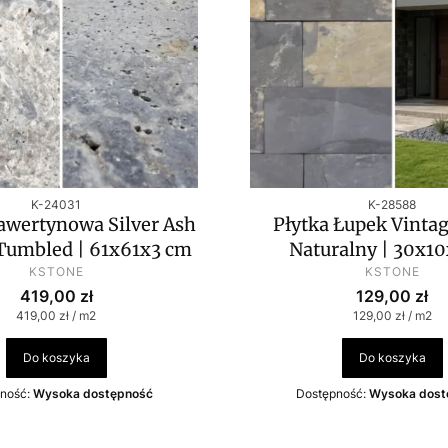
Kod produktu
Kod produktu
K-24031
K-28588
awertynowa Silver Ash
Płytka Łupek Vintag
Tumbled | 61x61x3 cm
Naturalny | 30x1
PRODUCENT
PRODUCEN
KSTONE
KSTONE
Cena
Cena
419,00 zł
129,00 zł
Cena jednostkowa
Cena jednostko
419,00 zł / m2
129,00 zł / m2
Do koszyka
Do koszyka
ność:
Wysoka dostępność
Dostępność:
Wysoka dost