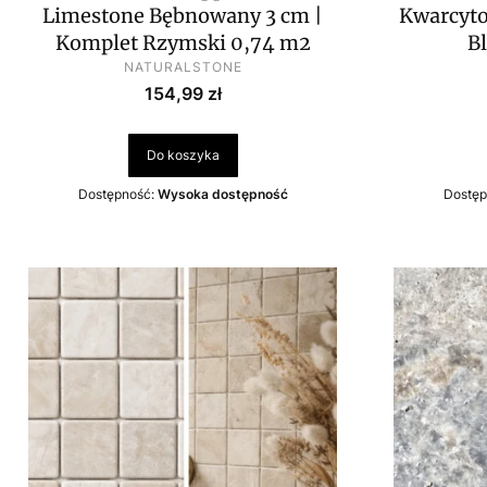
Limestone Bębnowany 3 cm |
Kwarcyto
Komplet Rzymski 0,74 m2
B
PRODUCENT
NATURALSTONE
Cena
154,99 zł
Do koszyka
Dostępność:
Wysoka dostępność
Dostęp