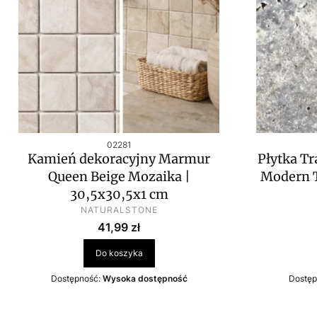
Kod produktu
02281
Kamień dekoracyjny Marmur
Płytka Tr
Queen Beige Mozaika |
Modern 
30,5x30,5x1 cm
PRODUCENT
NATURALSTONE
Cena
41,99 zł
Do koszyka
Dostępność:
Wysoka dostępność
Dostęp