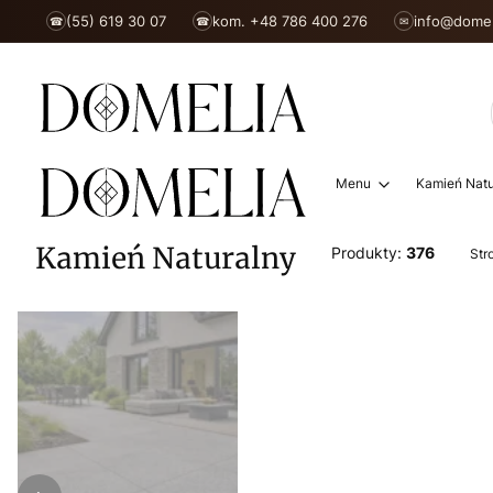
(55) 619 30 07
kom. +48 786 400 276
info@domel
☎
☎
✉
Menu
Kamień Natu
Kamień Naturalny
Produkty:
376
Str