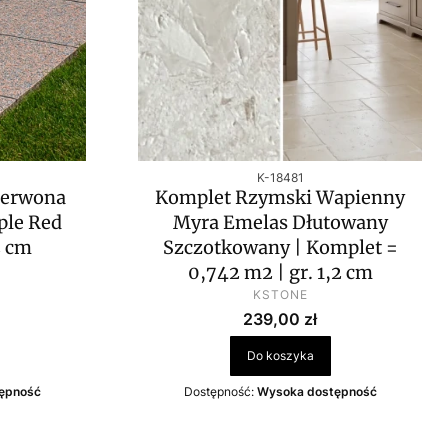
Kod produktu
K-18481
zerwona
Komplet Rzymski Wapienny
ple Red
Myra Emelas Dłutowany
2 cm
Szczotkowany | Komplet =
0,742 m2 | gr. 1,2 cm
PRODUCENT
KSTONE
wa
Cena
239,00 zł
Do koszyka
ępność
Dostępność:
Wysoka dostępność