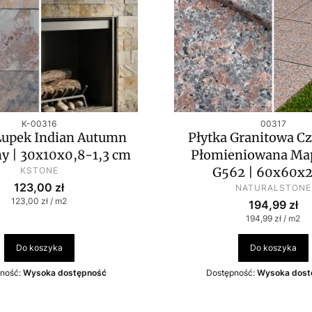
Kod produktu
Kod produktu
K-00316
00317
Łupek Indian Autumn
Płytka Granitowa C
y | 30x10x0,8-1,3 cm
Płomieniowana Ma
PRODUCENT
G562 | 60x60x
KSTONE
Cena
123,00 zł
PRODUCENT
NATURALSTONE
Cena jednostkowa
123,00 zł / m2
Cena
194,99 zł
Cena jednostko
194,99 zł / m2
Do koszyka
Do koszyka
ność:
Wysoka dostępność
Dostępność:
Wysoka dost