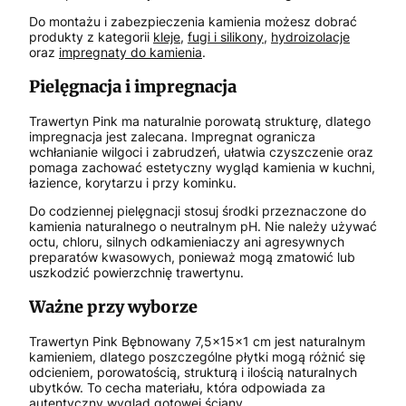
Do montażu i zabezpieczenia kamienia możesz dobrać
produkty z kategorii
kleje
,
fugi i silikony
,
hydroizolacje
oraz
impregnaty do kamienia
.
Pielęgnacja i impregnacja
Trawertyn Pink ma naturalnie porowatą strukturę, dlatego
impregnacja jest zalecana. Impregnat ogranicza
wchłanianie wilgoci i zabrudzeń, ułatwia czyszczenie oraz
pomaga zachować estetyczny wygląd kamienia w kuchni,
łazience, korytarzu i przy kominku.
Do codziennej pielęgnacji stosuj środki przeznaczone do
kamienia naturalnego o neutralnym pH. Nie należy używać
octu, chloru, silnych odkamieniaczy ani agresywnych
preparatów kwasowych, ponieważ mogą zmatowić lub
uszkodzić powierzchnię trawertynu.
Ważne przy wyborze
Trawertyn Pink Bębnowany 7,5x15x1 cm jest naturalnym
kamieniem, dlatego poszczególne płytki mogą różnić się
odcieniem, porowatością, strukturą i ilością naturalnych
ubytków. To cecha materiału, która odpowiada za
autentyczny wygląd gotowej ściany.