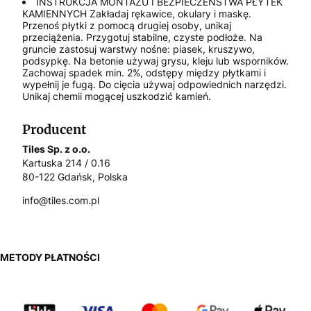
INSTRUKCJA MONTAŻU I BEZPIECZEŃSTWA PŁYTEK
KAMIENNYCH Zakładaj rękawice, okulary i maskę.
Przenoś płytki z pomocą drugiej osoby, unikaj
przeciążenia. Przygotuj stabilne, czyste podłoże. Na
gruncie zastosuj warstwy nośne: piasek, kruszywo,
podsypkę. Na betonie używaj grysu, kleju lub wsporników.
Zachowaj spadek min. 2%, odstępy między płytkami i
wypełnij je fugą. Do cięcia używaj odpowiednich narzędzi.
Unikaj chemii mogącej uszkodzić kamień.
Producent
Tiles Sp. z o.o.
Kartuska 214 / 0.16
80-122 Gdańsk, Polska
info@tiles.com.pl
METODY PŁATNOŚCI