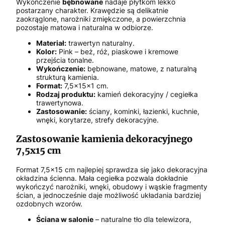
Wykończenie
bębnowane
nadaje płytkom lekko
postarzany charakter. Krawędzie są delikatnie
zaokrąglone, narożniki zmiękczone, a powierzchnia
pozostaje matowa i naturalna w odbiorze.
Materiał:
trawertyn naturalny.
Kolor:
Pink – beż, róż, piaskowe i kremowe
przejścia tonalne.
Wykończenie:
bębnowane, matowe, z naturalną
strukturą kamienia.
Format:
7,5x15x1 cm.
Rodzaj produktu:
kamień dekoracyjny / cegiełka
trawertynowa.
Zastosowanie:
ściany, kominki, łazienki, kuchnie,
wnęki, korytarze, strefy dekoracyjne.
Zastosowanie kamienia dekoracyjnego
7,5x15 cm
Format 7,5x15 cm najlepiej sprawdza się jako dekoracyjna
okładzina ścienna. Mała cegiełka pozwala dokładnie
wykończyć narożniki, wnęki, obudowy i wąskie fragmenty
ścian, a jednocześnie daje możliwość układania bardziej
ozdobnych wzorów.
Ściana w salonie
– naturalne tło dla telewizora,