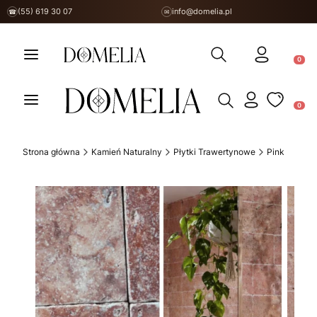
(55) 619 30 07
info@domelia.pl
☎
✉
Otwórz wyszukiwarkę
Produ
Otwórz wyszukiwarkę
Produ
Strona główna
Kamień Naturalny
Płytki Trawertynowe
Pink