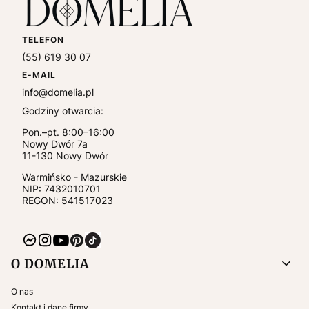
TELEFON
(55) 619 30 07
E-MAIL
info@domelia.pl
Godziny otwarcia:
Pon.–pt. 8:00–16:00
Nowy Dwór 7a
11-130
Nowy Dwór
Warmińsko - Mazurskie
NIP:
7432010701
REGON: 541517023
Linki w stopce
O DOMELIA
O nas
Kontakt i dane firmy