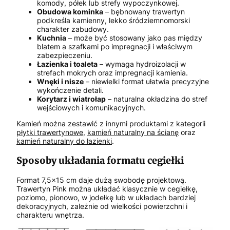
komody, półek lub strefy wypoczynkowej.
Obudowa kominka
– bębnowany trawertyn
podkreśla kamienny, lekko śródziemnomorski
charakter zabudowy.
Kuchnia
– może być stosowany jako pas między
blatem a szafkami po impregnacji i właściwym
zabezpieczeniu.
Łazienka i toaleta
– wymaga hydroizolacji w
strefach mokrych oraz impregnacji kamienia.
Wnęki i nisze
– niewielki format ułatwia precyzyjne
wykończenie detali.
Korytarz i wiatrołap
– naturalna okładzina do stref
wejściowych i komunikacyjnych.
Kamień można zestawić z innymi produktami z kategorii
płytki trawertynowe
,
kamień naturalny na ścianę
oraz
kamień naturalny do łazienki
.
Sposoby układania formatu cegiełki
Format 7,5x15 cm daje dużą swobodę projektową.
Trawertyn Pink można układać klasycznie w cegiełkę,
poziomo, pionowo, w jodełkę lub w układach bardziej
dekoracyjnych, zależnie od wielkości powierzchni i
charakteru wnętrza.