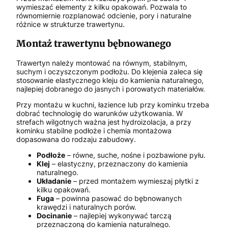
wymieszać elementy z kilku opakowań. Pozwala to
równomiernie rozplanować odcienie, pory i naturalne
różnice w strukturze trawertynu.
Montaż trawertynu bębnowanego
Trawertyn należy montować na równym, stabilnym,
suchym i oczyszczonym podłożu. Do klejenia zaleca się
stosowanie elastycznego kleju do kamienia naturalnego,
najlepiej dobranego do jasnych i porowatych materiałów.
Przy montażu w kuchni, łazience lub przy kominku trzeba
dobrać technologię do warunków użytkowania. W
strefach wilgotnych ważna jest hydroizolacja, a przy
kominku stabilne podłoże i chemia montażowa
dopasowana do rodzaju zabudowy.
Podłoże
– równe, suche, nośne i pozbawione pyłu.
Klej
– elastyczny, przeznaczony do kamienia
naturalnego.
Układanie
– przed montażem wymieszaj płytki z
kilku opakowań.
Fuga
– powinna pasować do bębnowanych
krawędzi i naturalnych porów.
Docinanie
– najlepiej wykonywać tarczą
przeznaczoną do kamienia naturalnego.