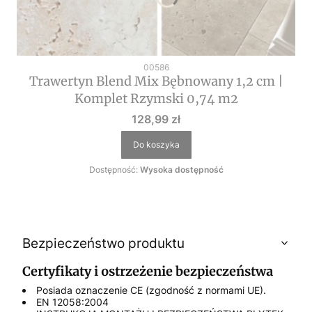
Kod produktu
00586
Trawertyn Blend Mix Bębnowany 1,2 cm |
Komplet Rzymski 0,74 m2
Cena
128,99 zł
Do koszyka
Dostępność:
Wysoka dostępność
Bezpieczeństwo produktu
Certyfikaty i ostrzeżenie bezpieczeństwa
Posiada oznaczenie CE (zgodność z normami UE).
EN 12058:2004