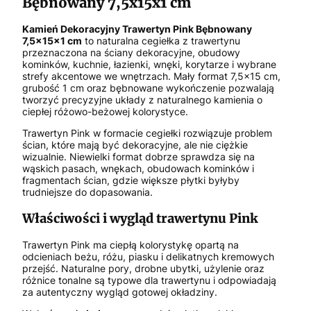
Bębnowany 7,5x15x1 cm
Kamień Dekoracyjny Trawertyn Pink Bębnowany
7,5x15x1 cm
to naturalna cegiełka z trawertynu
przeznaczona na ściany dekoracyjne, obudowy
kominków, kuchnie, łazienki, wnęki, korytarze i wybrane
strefy akcentowe we wnętrzach. Mały format 7,5x15 cm,
grubość 1 cm oraz bębnowane wykończenie pozwalają
tworzyć precyzyjne układy z naturalnego kamienia o
ciepłej różowo-beżowej kolorystyce.
Trawertyn Pink w formacie cegiełki rozwiązuje problem
ścian, które mają być dekoracyjne, ale nie ciężkie
wizualnie. Niewielki format dobrze sprawdza się na
wąskich pasach, wnękach, obudowach kominków i
fragmentach ścian, gdzie większe płytki byłyby
trudniejsze do dopasowania.
Właściwości i wygląd trawertynu Pink
Trawertyn Pink ma ciepłą kolorystykę opartą na
odcieniach beżu, różu, piasku i delikatnych kremowych
przejść. Naturalne pory, drobne ubytki, użylenie oraz
różnice tonalne są typowe dla trawertynu i odpowiadają
za autentyczny wygląd gotowej okładziny.