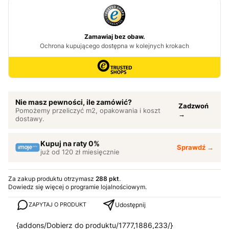
Nie masz pewności, ile zamówić?
Zadzwoń
Pomożemy przeliczyć m2, opakowania i koszt
→
dostawy.
Kupuj na raty 0%
Sprawdź →
już od 120 zł miesięcznie
Za zakup produktu otrzymasz
288 pkt
.
Dowiedz się
więcej o programie lojalnościowym.
Udostępnij
ZAPYTAJ O PRODUKT
{addons/Dobierz do produktu/1777,1886,233/}