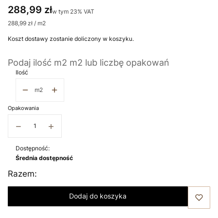
Cena
288,99 zł
w tym 23% VAT
w tym
23%
VAT
288,99 zł / m2
Koszt dostawy zostanie doliczony w koszyku.
Podaj ilość m2 m2 lub liczbę opakowań
Ilość
m2
Opakowania
−
+
Dostępność:
Średnia dostępność
Razem:
Dodaj do koszyka