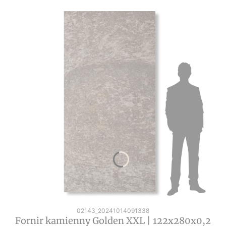
Kod produktu
02143_20241014091338
Fornir kamienny Golden XXL | 122x280x0,2