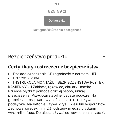
cm
Cena
829,99 zł
Do koszyka
Dostępność:
Średnia dostępność
Bezpieczeństwo produktu
Certyfikaty i ostrzeżenie bezpieczeństwa
Posiada oznaczenie CE (zgodność z normami UE).
EN 12057:2004
INSTRUKCJA MONTAŻU I BEZPIECZEŃSTWA PŁYTEK
KAMIENNYCH Zakładaj rękawice, okulary i maskę.
Przenoś płytki z pomocą drugiej osoby, unikaj
przeciążenia. Przygotuj stabilne, czyste podłoże. Na
gruncie zastosuj warstwy nośne: piasek, kruszywo,
podsypkę. Na betonie używaj grysu, kleju lub wsporników.
Zachowaj spadek min. 2%, odstępy między płytkami i
wypełnij je fugą. Do cięcia używaj odpowiednich narzędzi.