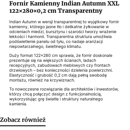
Fornir Kamienny Indian Autumn XXL
122×280×0,2 cm Transparentny
Indian Autumn w wersji transparentnej to wyjątkowy fornir
kamienny, którego jasne tło i delikatne żyłkowanie w
odcieniach miedzi, bursztynu i szarości tworzy wrażenie
lekkości i harmonii. Transparentna struktura umożliwia
podświetlenie panelu od tyłu, co nadaje aranżacji
niepowtarzalnego, świetlnego klimatu.
Duży format 122×280 cm sprawia, że fornir doskonale
prezentuje się na większych ścianach, ladach
recepcyjnych, zabudowach meblowych czy frontach
drzwiowych – bez konieczności dzielenia powierzchni.
Elastyczność i grubość 0,2 cm dają pełną swobodę
montażu, również na krzywiznach.
To nowoczesne rozwiązanie dla architektów i inwestorów,
którzy chcą połączyć design z funkcjonalnością,
wykorzystując grę światła i struktury naturalnego
kamienia.
Zobacz również