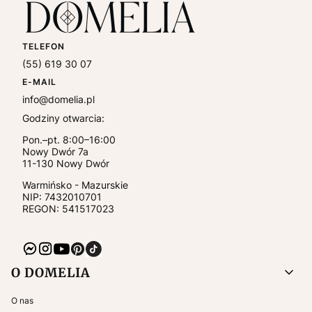
TELEFON
(55) 619 30 07
E-MAIL
info@domelia.pl
Godziny otwarcia:
Pon.–pt. 8:00–16:00
Nowy Dwór 7a
11-130
Nowy Dwór
Warmińsko - Mazurskie
NIP:
7432010701
REGON: 541517023
Linki w stopce
O DOMELIA
O nas