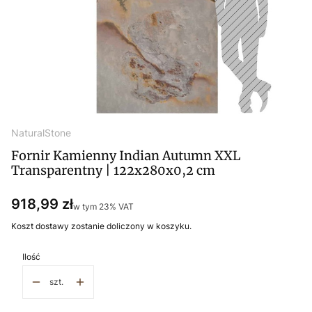
NaturalStone
Fornir Kamienny Indian Autumn XXL
Transparentny | 122x280x0,2 cm
Cena
918,99 zł
w tym 23% VAT
w tym
23%
VAT
Koszt dostawy zostanie doliczony w koszyku.
Ilość
szt.