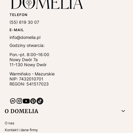
TELEFON
(55) 619 30 07
E-MAIL
info@domelia.pl
Godziny otwarcia:
Pon.–pt. 8:00–16:00
Nowy Dwór 7a
11-130
Nowy Dwór
Warmińsko - Mazurskie
NIP:
7432010701
REGON: 541517023
Linki w stopce
O DOMELIA
O nas
Kontakt i dane firmy