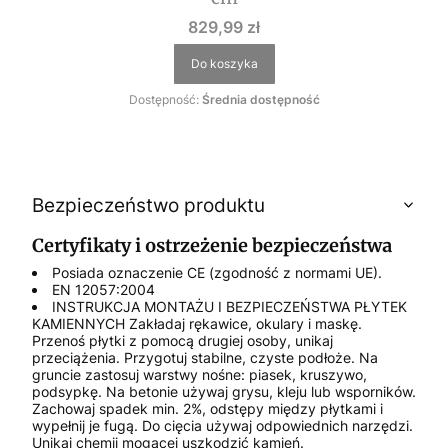
Cena
829,99 zł
Do koszyka
Dostępność:
Średnia dostępność
Bezpieczeństwo produktu
Certyfikaty i ostrzeżenie bezpieczeństwa
Posiada oznaczenie CE (zgodność z normami UE).
EN 12057:2004
INSTRUKCJA MONTAŻU I BEZPIECZEŃSTWA PŁYTEK
KAMIENNYCH Zakładaj rękawice, okulary i maskę.
Przenoś płytki z pomocą drugiej osoby, unikaj
przeciążenia. Przygotuj stabilne, czyste podłoże. Na
gruncie zastosuj warstwy nośne: piasek, kruszywo,
podsypkę. Na betonie używaj grysu, kleju lub wsporników.
Zachowaj spadek min. 2%, odstępy między płytkami i
wypełnij je fugą. Do cięcia używaj odpowiednich narzędzi.
Unikaj chemii mogącej uszkodzić kamień.