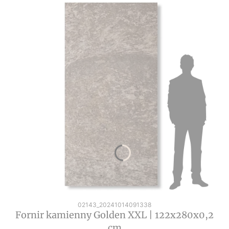
Kod produktu
02143_20241014091338
Fornir kamienny Golden XXL | 122x280x0,2
cm