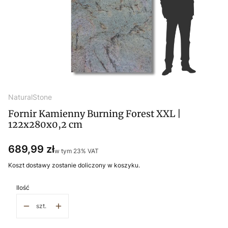
NaturalStone
Fornir Kamienny Burning Forest XXL |
122x280x0,2 cm
Cena
689,99 zł
w tym 23% VAT
w tym
23%
VAT
Koszt dostawy zostanie doliczony w koszyku.
Ilość
szt.