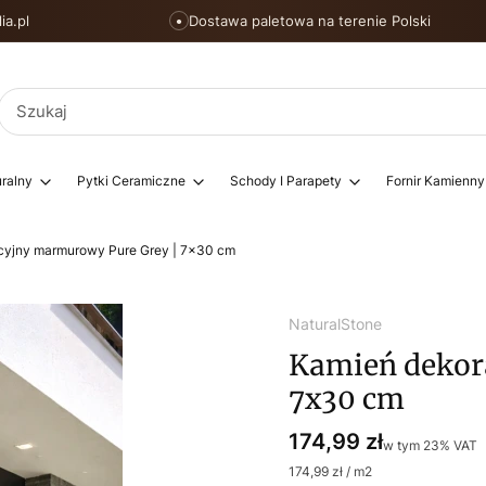
ia.pl
Dostawa paletowa na terenie Polski
●
ralny
Pytki Ceramiczne
Schody I Parapety
Fornir Kamienny
cyjny marmurowy Pure Grey | 7x30 cm
NaturalStone
Kamień dekor
7x30 cm
Cena
174,99 zł
w tym 23% VAT
w tym
23%
VAT
174,99 zł / m2