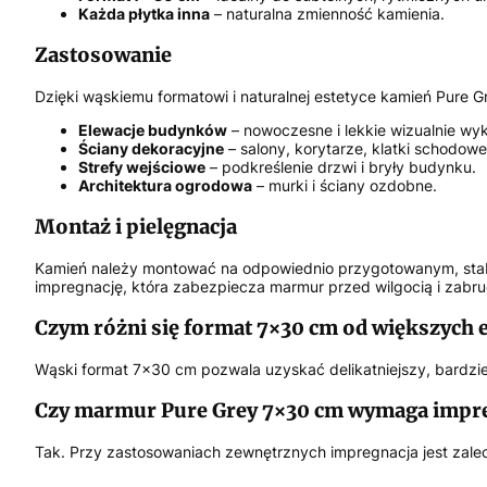
Każda płytka inna
– naturalna zmienność kamienia.
Zastosowanie
Dzięki wąskiemu formatowi i naturalnej estetyce kamień Pure 
Elewacje budynków
– nowoczesne i lekkie wizualnie wy
Ściany dekoracyjne
– salony, korytarze, klatki schodowe
Strefy wejściowe
– podkreślenie drzwi i bryły budynku.
Architektura ogrodowa
– murki i ściany ozdobne.
Montaż i pielęgnacja
Kamień należy montować na odpowiednio przygotowanym, stabi
impregnację, która zabezpiecza marmur przed wilgocią i zabru
Czym różni się format 7×30 cm od większych
Wąski format 7×30 cm pozwala uzyskać delikatniejszy, bardziej
Czy marmur Pure Grey 7×30 cm wymaga impre
Tak. Przy zastosowaniach zewnętrznych impregnacja jest zalec