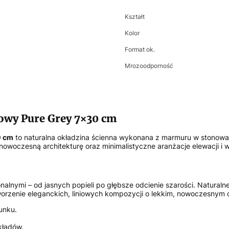
Kształt
Kolor
Format ok.
Mrozoodporność
owy Pure Grey 7×30 cm
0 cm
to naturalna okładzina ścienna wykonana z marmuru w stonow
nowoczesną architekturę oraz minimalistyczne aranżacje elewacji i w
alnymi – od jasnych popieli po głębsze odcienie szarości. Naturalne
orzenie eleganckich, liniowych kompozycji o lekkim, nowoczesnym 
unku.
kładów.