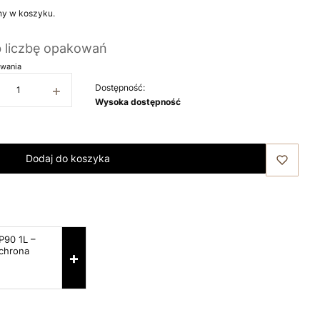
ny w koszyku.
b liczbę opakowań
wania
+
Dostępność:
Wysoka dostępność
Dodaj do koszyka
P90 1L –
ochrona
+