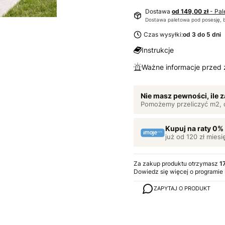
Dostawa
od 149,00 zł
- Pal
Dostawa paletowa pod posesję, 
Czas wysyłki:
od 3 do 5 dni
Instrukcje
Ważne informacje przed
Nie masz pewności, ile
Pomożemy przeliczyć m2, 
Kupuj na raty 0%
już od 120 zł miesi
Za zakup produktu otrzymasz
1
Dowiedz się
więcej o programie
ZAPYTAJ O PRODUKT