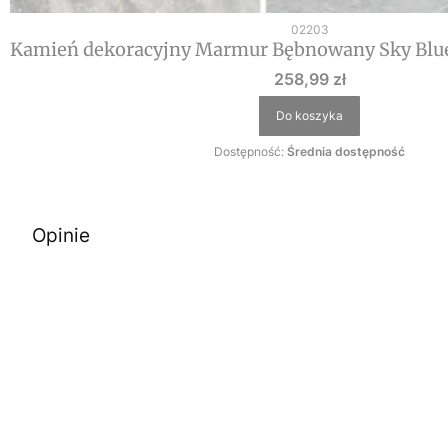
Kod produktu
02203
Kamień dekoracyjny Marmur Bębnowany Sky Blue
Cena
258,99 zł
Do koszyka
Dostępność:
Średnia dostępność
Opinie