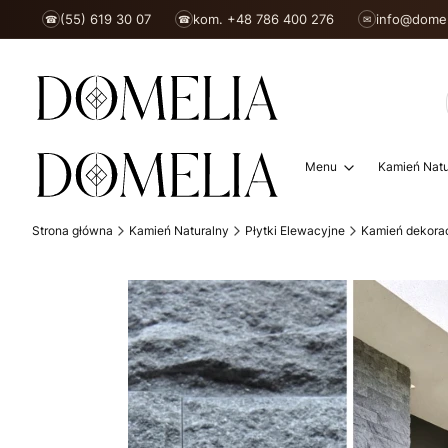
(55) 619 30 07
kom. +48 786 400 276
info@domel
☎
☎
✉
Menu
Kamień Natu
Strona główna
Kamień Naturalny
Płytki Elewacyjne
Kamień dekora