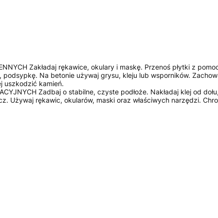
akładaj rękawice, okulary i maskę. Przenoś płytki z pomocą dru
 podsypkę. Na betonie używaj grysu, kleju lub wsporników. Zachowaj
j uszkodzić kamień.
H Zadbaj o stabilne, czyste podłoże. Nakładaj klej od dołu, u
cz. Używaj rękawic, okularów, maski oraz właściwych narzędzi. Chro