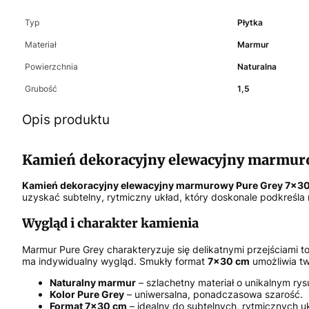
Typ
Płytka
Materiał
Marmur
Powierzchnia
Naturalna
Grubość
1,5
Opis produktu
Kamień dekoracyjny elewacyjny marmur
Kamień dekoracyjny elewacyjny marmurowy Pure Grey 7×3
uzyskać subtelny, rytmiczny układ, który doskonale podkreśla 
Wygląd i charakter kamienia
Marmur Pure Grey charakteryzuje się delikatnymi przejściami ton
ma indywidualny wygląd. Smukły format
7×30 cm
umożliwia tw
Naturalny marmur
– szlachetny materiał o unikalnym rys
Kolor Pure Grey
– uniwersalna, ponadczasowa szarość.
Format 7×30 cm
– idealny do subtelnych, rytmicznych u