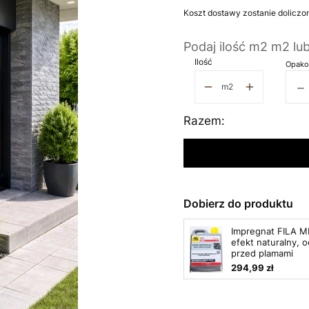
Koszt dostawy zostanie doliczo
Podaj ilość m2 m2 lu
Ilość
Opako
−
m2
Razem:
Dobierz do produktu
Impregnat FILA M
efekt naturalny, 
przed plamami
294,99 zł