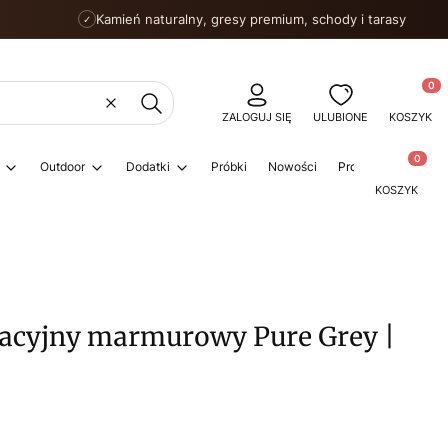
Kamień naturalny, gresy premium, schody i tarasy
✓
Produkty
Wyczyść
Szukaj
ZALOGUJ SIĘ
ULUBIONE
KOSZYK
Produkty w
Outdoor
Dodatki
Próbki
Nowości
Promocje
Porad
KOSZYK
acyjny marmurowy Pure Grey |