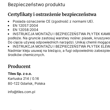
Bezpieczeństwo produktu
Certyfikaty i ostrzeżenie bezpieczeństwa
Posiada oznaczenie CE (zgodność z normami UE).
EN 12057:2004
EN 12058:2004
INSTRUKCJA MONTAŻU I BEZPIECZEŃSTWA PŁYTEK KAMIENNYCH Z
podłoże. Na gruncie zastosuj warstwy nośne: piasek, kruszywo,
Do cięcia używaj odpowiednich narzędzi. Unikaj chemii mogące
INSTRUKCJA MONTAŻU I BEZPIECZEŃSTWA PŁYTEK ELEWACYJNYC
Nadmiar kleju usuwaj na bieżąco, a fugi odpowiednio zabezpie
środków chemicznych.
Producent
Tiles Sp. z o.o.
Kartuska 214 / 0.16
80-122 Gdańsk, Polska
info@tiles.com.pl