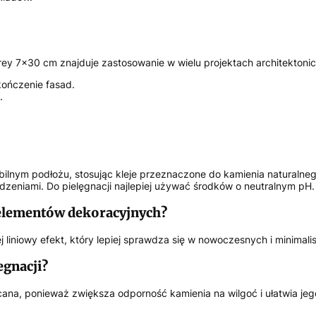
Grey 7×30 cm znajduje zastosowanie w wielu projektach architektoni
kończenie fasad.
.
lnym podłożu, stosując kleje przeznaczone do kamienia naturalne
dzeniami. Do pielęgnacji najlepiej używać środków o neutralnym pH.
 elementów dekoracyjnych?
 liniowy efekt, który lepiej sprawdza się w nowoczesnych i minimal
gnacji?
ana, ponieważ zwiększa odporność kamienia na wilgoć i ułatwia jego