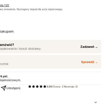
eta 120
bez wniesienia. Wymagany dojazd dla auta ciężarowego.
 zakupem
 zamówić?
Zadzwoń →
opakowania i koszt dostawy.
Sprawdź →
ęcznie
74 pkt
.
 lojalnościowym.
5.00
(Oceny: 3 Recenzje: 0)
Udostępnij