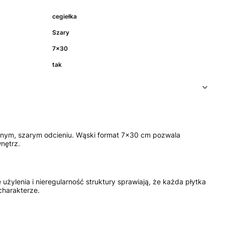
cegiełka
Szary
7x30
tak
anym, szarym odcieniu. Wąski format 7×30 cm pozwala
nętrz.
 użylenia i nieregularność struktury sprawiają, że każda płytka
charakterze.