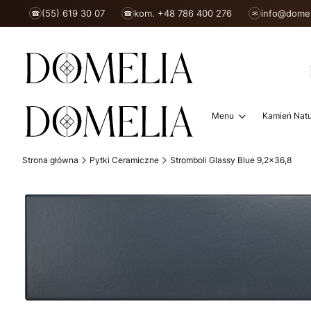
(55) 619 30 07
kom. +48 786 400 276
info@domel
☎
☎
✉
Menu
Kamień Natu
Strona główna
Pytki Ceramiczne
Stromboli Glassy Blue 9,2x36,8