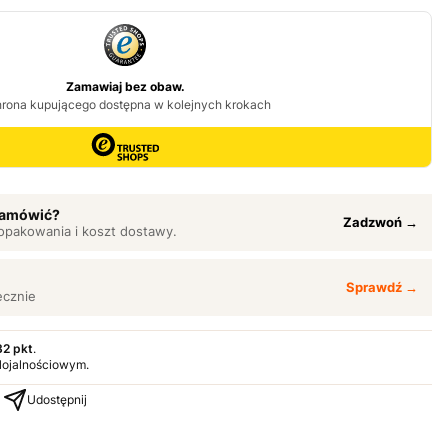
 zamówić?
Zadzwoń →
opakowania i koszt dostawy.
Sprawdź →
ęcznie
32 pkt
.
 lojalnościowym.
Udostępnij