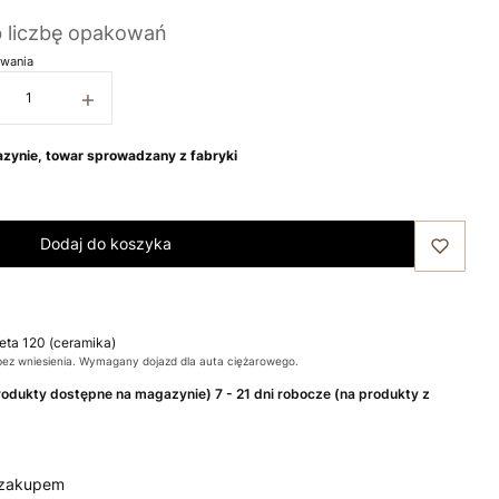
b liczbę opakowań
wania
+
zynie, towar sprowadzany z fabryki
Dodaj do koszyka
leta 120 (ceramika)
bez wniesienia. Wymagany dojazd dla auta ciężarowego.
produkty dostępne na magazynie) 7 - 21 dni robocze (na produkty z
 zakupem