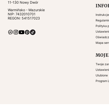
11-130
Nowy Dwór
INFO
Warmińsko - Mazurskie
NIP:
7432010701
Instrukcj
REGON: 541517023
Regulami
Polityka 
Ustawieni
Oświadcz
Mapa ser
MOJE
Twoje za
Ustawien
Ulubione
Program 