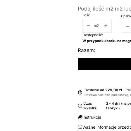
Podaj ilość m2 m2 lu
Ilość
Opako
−
m2
Dostępność:
W przypadku braku na maga
Razem:
Dostawa
od 229,00 zł
- Pa
Dostawa paletowa pod posesję, 
Czas
2 - 4 dni (na 
wysyłki:
fabryki)
Instrukcje
Ważne informacje przed