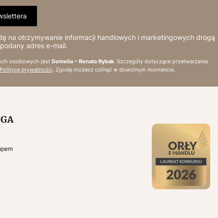
slettera
 na otrzymywanie informacji handlowych i marketingowych drogą
 podany adres e-mail.
ych osobowych jest
Domelia – Renata Rybak
. Szczegóły dotyczące przetwarzania
Polityce prywatności
. Zgodę możesz cofnąć w dowolnym momencie.
UGA
kupem