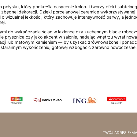
m połysku, który podkreśla nasycenie koloru i tworzy efekt subtelneg
z zbędnej dekoracji. Dzięki porcelanowej ceramice wykorzystywanej p
iał o wizualnej lekkości, który zachowuje intensywność barwy, a jed
ej.
alnymi do wykańczania ścian w łazience czy kuchennym blacie robocz
e prysznica czy jako akcent w salonie, nadając wnętrzu wyrafinowan
tonacji lub matowym kamieniem — by uzyskać zrównoważone i ponadc
 i starannym wykończeniu, gotowej wzbogacić zarówno nowoczesne, j
TWÓJ ADRES E-MA