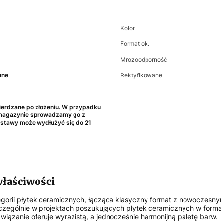
Kolor
Format ok.
Mrozoodporność
nne
Rektyfikowane
erdzane po złożeniu. W przypadku
 magazynie sprowadzamy go z
dostawy może wydłużyć się do 21
właściwości
egorii płytek ceramicznych, łącząca klasyczny format z nowoczesny
czególnie w projektach poszukujących płytek ceramicznych w formac
wiązanie oferuje wyrazistą, a jednocześnie harmonijną paletę barw.