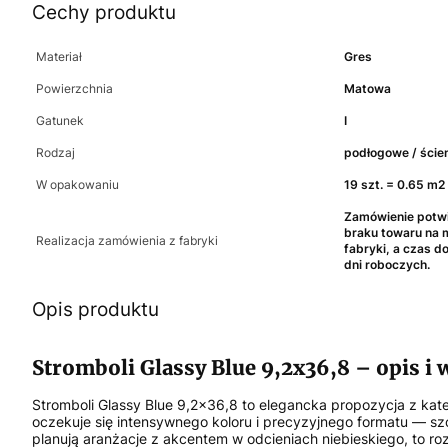
Cechy produktu
Materiał
Gres
Powierzchnia
Matowa
Gatunek
I
Rodzaj
podłogowe / ście
W opakowaniu
19 szt. = 0.65 m2
Zamówienie potwi
braku towaru na
Realizacja zamówienia z fabryki
fabryki, a czas 
dni roboczych.
Opis produktu
Stromboli Glassy Blue 9,2x36,8 – opis i 
Stromboli Glassy Blue 9,2x36,8 to elegancka propozycja z kat
oczekuje się intensywnego koloru i precyzyjnego formatu — sz
planują aranżacje z akcentem w odcieniach niebieskiego, to roz