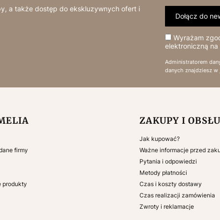
y, a także dostęp do ekskluzywnych ofert i
Dołącz do new
Wyrażam zgodę
elektroniczną na
Administratorem dan
danych znajdziesz w
 w stopce
MELIA
ZAKUPY I OBSŁ
Jak kupować?
 dane firmy
Ważne informacje przed za
Pytania i odpowiedzi
Metody płatności
e produkty
Czas i koszty dostawy
Czas realizacji zamówienia
Zwroty i reklamacje