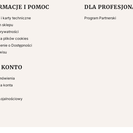
RMACJE I POMOC
DLA PROFESJO
e i karty techniczne
Program Partnerski
n sklepu
prywatności
a plików cookies
enie o Dostępności
wisu
 KONTO
mówienia
ia konta
Lojalnościowy