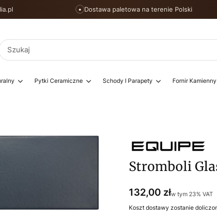
ia.pl
Dostawa paletowa na terenie Polski
●
ralny
Pytki Ceramiczne
Schody I Parapety
Fornir Kamienny
Stromboli Gla
Cena
132,00 zł
w tym 23% VAT
w tym
23%
VAT
Koszt dostawy zostanie doliczo