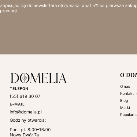
Zapisując się do newslettera otrzymasz rabat 5% na pierwsze zakup
promocji.
Linki
O DO
O nas
TELEFON
Kontakt i
(55) 619 30 07
Blog
E-MAIL
Marki
info@domelia.pl
Popularn
Godziny otwarcia:
Pon.–pt. 8:00–16:00
Nowy Dwór 7a