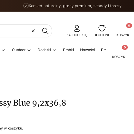
Kamień naturalny, gresy premium, schody i tarasy
✓
Produkty
Wyczyść
Szukaj
ZALOGUJ SIĘ
ULUBIONE
KOSZYK
Produkty w
Outdoor
Dodatki
Próbki
Nowości
Promocje
Porad
KOSZYK
ssy Blue 9,2x36,8
ny w koszyku.