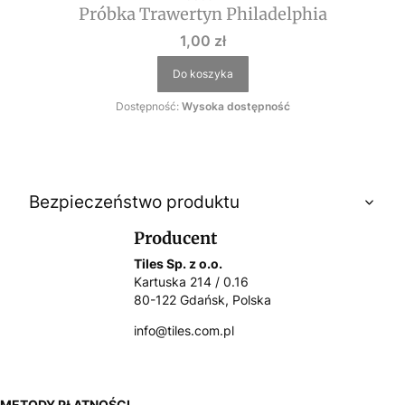
Próbka Trawertyn Philadelphia
Cena
1,00 zł
Do koszyka
Dostępność:
Wysoka dostępność
Bezpieczeństwo produktu
Producent
Tiles Sp. z o.o.
Kartuska 214 / 0.16
80-122 Gdańsk, Polska
info@tiles.com.pl
METODY PŁATNOŚCI