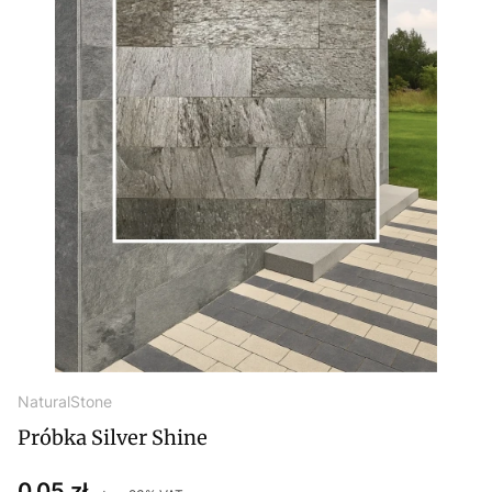
NaturalStone
Próbka Silver Shine
Cena
0,05 zł