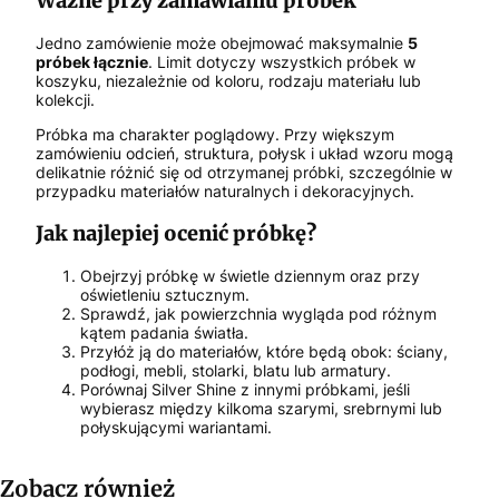
Ważne przy zamawianiu próbek
Jedno zamówienie może obejmować maksymalnie
5
próbek łącznie
. Limit dotyczy wszystkich próbek w
koszyku, niezależnie od koloru, rodzaju materiału lub
kolekcji.
Próbka ma charakter poglądowy. Przy większym
zamówieniu odcień, struktura, połysk i układ wzoru mogą
delikatnie różnić się od otrzymanej próbki, szczególnie w
przypadku materiałów naturalnych i dekoracyjnych.
Jak najlepiej ocenić próbkę?
Obejrzyj próbkę w świetle dziennym oraz przy
oświetleniu sztucznym.
Sprawdź, jak powierzchnia wygląda pod różnym
kątem padania światła.
Przyłóż ją do materiałów, które będą obok: ściany,
podłogi, mebli, stolarki, blatu lub armatury.
Porównaj Silver Shine z innymi próbkami, jeśli
wybierasz między kilkoma szarymi, srebrnymi lub
połyskującymi wariantami.
Zobacz również