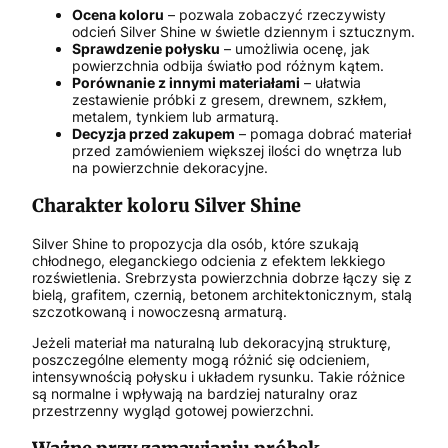
Ocena koloru
– pozwala zobaczyć rzeczywisty
odcień Silver Shine w świetle dziennym i sztucznym.
Sprawdzenie połysku
– umożliwia ocenę, jak
powierzchnia odbija światło pod różnym kątem.
Porównanie z innymi materiałami
– ułatwia
zestawienie próbki z gresem, drewnem, szkłem,
metalem, tynkiem lub armaturą.
Decyzja przed zakupem
– pomaga dobrać materiał
przed zamówieniem większej ilości do wnętrza lub
na powierzchnie dekoracyjne.
Charakter koloru Silver Shine
Silver Shine to propozycja dla osób, które szukają
chłodnego, eleganckiego odcienia z efektem lekkiego
rozświetlenia. Srebrzysta powierzchnia dobrze łączy się z
bielą, grafitem, czernią, betonem architektonicznym, stalą
szczotkowaną i nowoczesną armaturą.
Jeżeli materiał ma naturalną lub dekoracyjną strukturę,
poszczególne elementy mogą różnić się odcieniem,
intensywnością połysku i układem rysunku. Takie różnice
są normalne i wpływają na bardziej naturalny oraz
przestrzenny wygląd gotowej powierzchni.