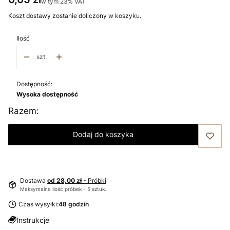
w tym 23% VAT
w tym
23%
VAT
Koszt dostawy zostanie doliczony w koszyku.
Ilość
szt.
Dostępność:
Wysoka dostępność
Razem:
Dodaj do koszyka
Dostawa
od 28,00 zł
- Próbki
Maksymalna ilość próbek - 5 sztuk.
Czas wysyłki:
48 godzin
Instrukcje