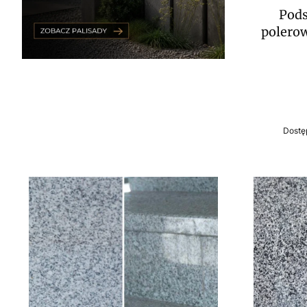
Pods
polero
Dostę