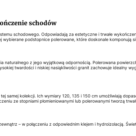
kończenie schodów
temu schodowego. Odpowiadają za estetyczne i trwałe wykończenie 
j wybierane podstopnice polerowane, które doskonale komponują się
ia naturalnego z jego wyjątkową odpornością. Polerowana powierzchn
wysokiej twardości i niskiej nasiąkliwości granit zachowuje idealny 
 tej samej kolekcji. Ich wymiary 120, 135 i 150 cm umożliwiają do
zeniu ze stopniami płomieniowanymi lub polerowanymi tworzą trwałą
ewnątrz – w połączeniu z odpowiednim klejem i hydroizolacją. Świet