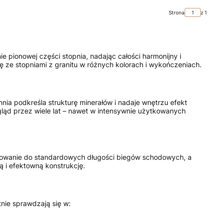
Strona
z 1
pionowej części stopnia, nadając całości harmonijny i
 ze stopniami z granitu w różnych kolorach i wykończeniach.
ia podkreśla strukturę minerałów i nadaje wnętrzu efekt
wygląd przez wiele lat – nawet w intensywnie użytkowanych
pasowanie do standardowych długości biegów schodowych, a
 i efektowną konstrukcję.
nie sprawdzają się w: