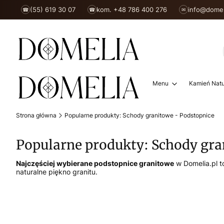
(55) 619 30 07
kom. +48 786 400 276
info@domel
☎
☎
✉
Menu
Kamień Natu
Strona główna
Popularne produkty: Schody granitowe - Podstopnice
Popularne produkty: Schody gra
Najczęściej wybierane podstopnice granitowe
w Domelia.pl t
naturalne piękno granitu.
Lista produktów