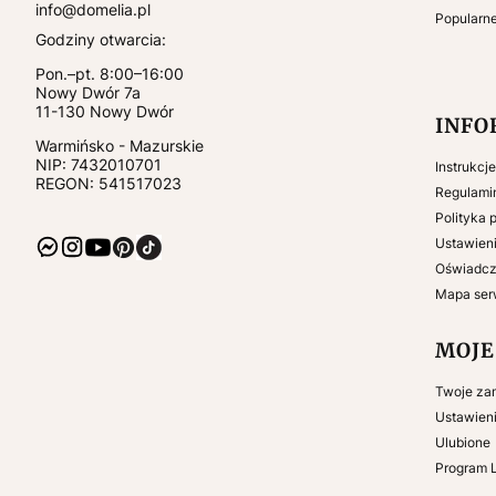
info@domelia.pl
Popularn
Godziny otwarcia:
Pon.–pt. 8:00–16:00
Nowy Dwór 7a
11-130
Nowy Dwór
INFO
Warmińsko - Mazurskie
NIP:
7432010701
Instrukcj
REGON: 541517023
Regulami
Polityka 
Ustawieni
Oświadcz
Mapa ser
MOJE
Twoje za
Ustawien
Ulubione
Program 