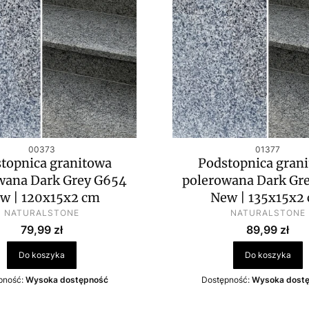
Kod produktu
Kod produktu
00373
01377
topnica granitowa
Podstopnica gran
wana Dark Grey G654
polerowana Dark Gr
w | 120x15x2 cm
New | 135x15x2
PRODUCENT
PRODUCENT
NATURALSTONE
NATURALSTONE
Cena
Cena
79,99 zł
89,99 zł
Do koszyka
Do koszyka
pność:
Wysoka dostępność
Dostępność:
Wysoka dost