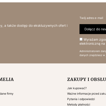
Twój adres e-mail
y, a także dostęp do ekskluzywnych ofert i
Dołącz do new
Wyrażam zgodę
elektroniczną na
Administratorem dan
danych znajdziesz w
 w stopce
MELIA
ZAKUPY I OBSŁ
Jak kupować?
 dane firmy
Ważne informacje przed za
Pytania i odpowiedzi
Metody płatności