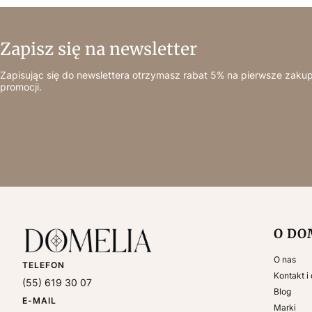
Zapisz się na newsletter
Zapisując się do newslettera otrzymasz rabat 5% na pierwsze zakup
promocji.
Linki
O DO
O nas
TELEFON
Kontakt i
(55) 619 30 07
Blog
E-MAIL
Marki