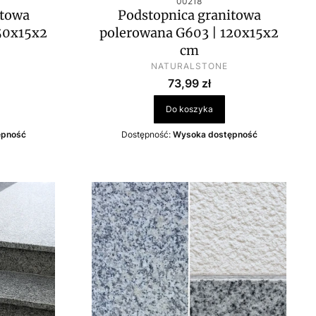
00218
itowa
Podstopnica granitowa
50x15x2
polerowana G603 | 120x15x2
cm
PRODUCENT
NATURALSTONE
Cena
73,99 zł
Do koszyka
ępność
Dostępność:
Wysoka dostępność