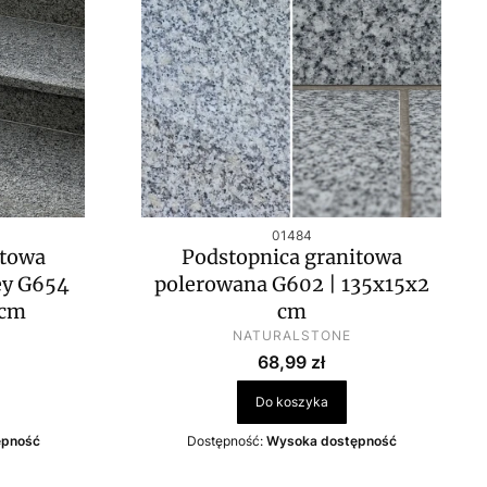
Kod produktu
01484
itowa
Podstopnica granitowa
ey G654
polerowana G602 | 135x15x2
 cm
cm
PRODUCENT
NATURALSTONE
Cena
68,99 zł
Do koszyka
ępność
Dostępność:
Wysoka dostępność