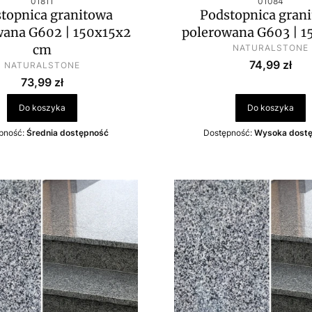
01811
01084
topnica granitowa
Podstopnica gran
wana G602 | 150x15x2
polerowana G603 | 1
PRODUCENT
cm
NATURALSTONE
Cena
PRODUCENT
74,99 zł
NATURALSTONE
Cena
73,99 zł
Do koszyka
Do koszyka
pność:
Średnia dostępność
Dostępność:
Wysoka dost