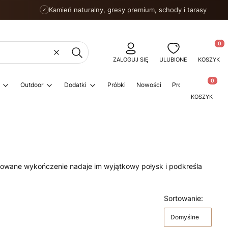
Kamień naturalny, gresy premium, schody i tarasy
✓
Produkty
Wyczyść
Szukaj
ZALOGUJ SIĘ
ULUBIONE
KOSZYK
Produkty w
Outdoor
Dodatki
Próbki
Nowości
Promocje
Porad
KOSZYK
erowane wykończenie nadaje im wyjątkowy połysk i podkreśla
Sortowanie:
Domyślne