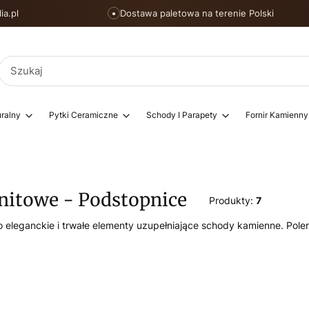
ia.pl
Dostawa paletowa na terenie Polski
●
ralny
Pytki Ceramiczne
Schody I Parapety
Fornir Kamienny
nitowe - Podstopnice
Produkty:
7
o eleganckie i trwałe elementy uzupełniające schody kamienne. Pol