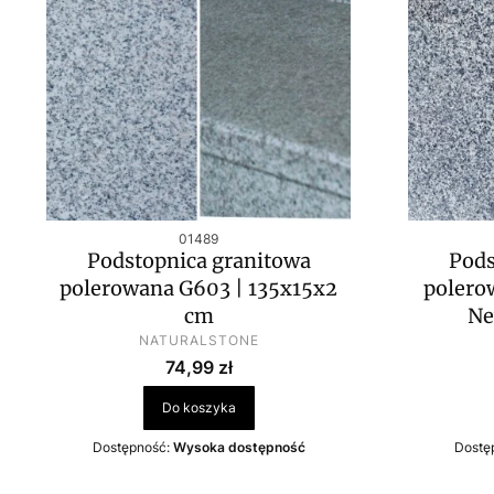
Kod produktu
01489
Podstopnica granitowa
Pods
polerowana G603 | 135x15x2
polero
cm
Ne
PRODUCENT
NATURALSTONE
Cena
74,99 zł
Do koszyka
Dostępność:
Wysoka dostępność
Dostę