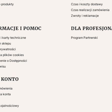
e produkty
Czas i koszty dostawy
Czas realizacji zamówienia
Zwroty i reklamacje
RMACJE I POMOC
DLA PROFESJO
e i karty techniczne
Program Partnerski
n sklepu
prywatności
a plików cookies
enie o Dostępności
wisu
 KONTO
mówienia
ia konta
Lojalnościowy