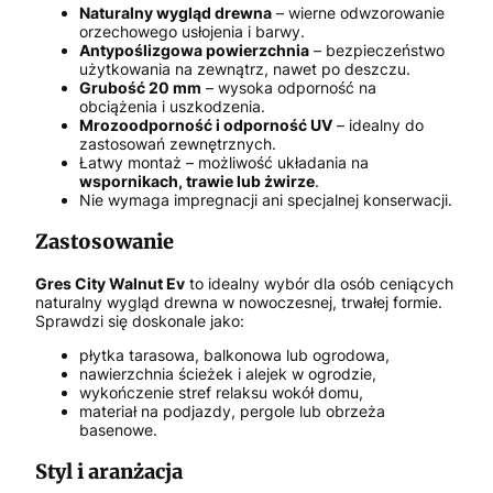
Naturalny wygląd drewna
– wierne odwzorowanie
orzechowego usłojenia i barwy.
Antypoślizgowa powierzchnia
– bezpieczeństwo
użytkowania na zewnątrz, nawet po deszczu.
Grubość 20 mm
– wysoka odporność na
obciążenia i uszkodzenia.
Mrozoodporność i odporność UV
– idealny do
zastosowań zewnętrznych.
Łatwy montaż – możliwość układania na
wspornikach, trawie lub żwirze
.
Nie wymaga impregnacji ani specjalnej konserwacji.
Zastosowanie
Gres City Walnut Ev
to idealny wybór dla osób ceniących
naturalny wygląd drewna w nowoczesnej, trwałej formie.
Sprawdzi się doskonale jako:
płytka tarasowa, balkonowa lub ogrodowa,
nawierzchnia ścieżek i alejek w ogrodzie,
wykończenie stref relaksu wokół domu,
materiał na podjazdy, pergole lub obrzeża
basenowe.
Styl i aranżacja