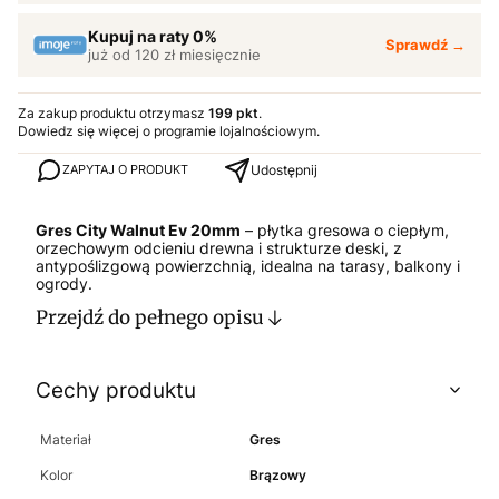
Kupuj na raty 0%
Sprawdź →
już od 120 zł miesięcznie
Za zakup produktu otrzymasz
199 pkt
.
Dowiedz się
więcej o programie lojalnościowym.
Udostępnij
ZAPYTAJ O PRODUKT
Gres City Walnut Ev 20mm
– płytka gresowa o ciepłym,
orzechowym odcieniu drewna i strukturze deski, z
antypoślizgową powierzchnią, idealna na tarasy, balkony i
ogrody.
Przejdź do pełnego opisu
Cechy produktu
Materiał
Gres
Kolor
Brązowy