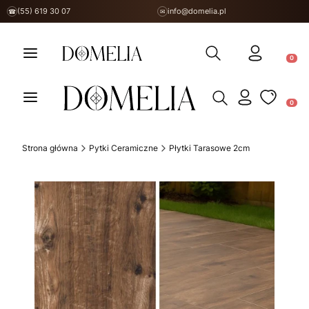
(55) 619 30 07
info@domelia.pl
☎
✉
Otwórz wyszukiwarkę
Produ
Otwórz wyszukiwarkę
Produ
Strona główna
Pytki Ceramiczne
Płytki Tarasowe 2cm