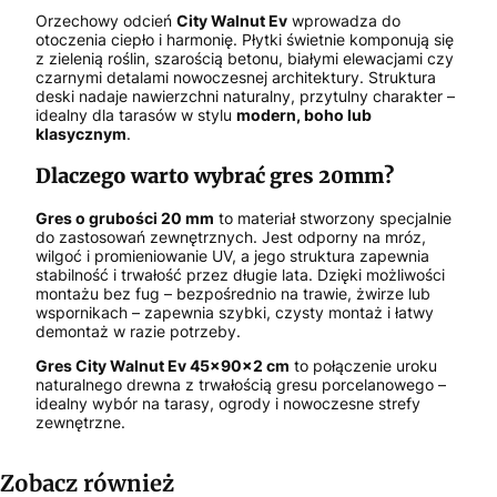
Orzechowy odcień
City Walnut Ev
wprowadza do
otoczenia ciepło i harmonię. Płytki świetnie komponują się
z zielenią roślin, szarością betonu, białymi elewacjami czy
czarnymi detalami nowoczesnej architektury. Struktura
deski nadaje nawierzchni naturalny, przytulny charakter –
idealny dla tarasów w stylu
modern, boho lub
klasycznym
.
Dlaczego warto wybrać gres 20mm?
Gres o grubości 20 mm
to materiał stworzony specjalnie
do zastosowań zewnętrznych. Jest odporny na mróz,
wilgoć i promieniowanie UV, a jego struktura zapewnia
stabilność i trwałość przez długie lata. Dzięki możliwości
montażu bez fug – bezpośrednio na trawie, żwirze lub
wspornikach – zapewnia szybki, czysty montaż i łatwy
demontaż w razie potrzeby.
Gres City Walnut Ev 45x90x2 cm
to połączenie uroku
naturalnego drewna z trwałością gresu porcelanowego –
idealny wybór na tarasy, ogrody i nowoczesne strefy
zewnętrzne.
Zobacz również