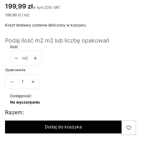
Cena
199,99 zł
w tym 23% VAT
w tym
23%
VAT
199,99 zł / m2
Koszt dostawy zostanie doliczony w koszyku.
Podaj ilość m2 m2 lub liczbę opakowań
Ilość
m2
Opakowania
−
+
Dostępność:
Na wyczerpaniu
Razem:
Dodaj do koszyka