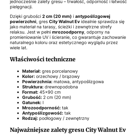
jednocześnie zalety gresu – trwałość, odporność i łatwość
pielęgnacji.
Dzięki grubości
2 cm (20 mm)
i
antypoślizgowej
powierzchni
, gres
City Walnut Ev
idealnie sprawdza się
jako materiał na tarasy, ścieżki i zewnętrzne strefy
relaksu. Jest w pełni
mrozoodporny
, odporny na
promieniowanie UV i ścieranie, co gwarantuje zachowanie
naturalnego koloru oraz estetycznego wyglądu przez
wiele lat.
Właściwości techniczne
Materiał:
gres porcelanowy
Kolor:
orzechowy / brązowy
Powierzchnia:
matowa, antypoślizgowa
Struktura:
drewnopodobna
Format:
45x90 cm
Grubość:
2 cm (20 mm)
Gatunek:
I
Mrozoodporność:
tak
Antypoślizgowość:
tak
Rodzaj:
podłogowy / zewnętrzny
Najważniejsze zalety gresu City Walnut Ev