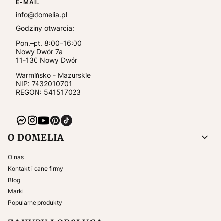
E-MAIL
info@domelia.pl
Godziny otwarcia:
Pon.–pt. 8:00–16:00
Nowy Dwór 7a
11-130
Nowy Dwór
Warmińsko - Mazurskie
NIP:
7432010701
REGON: 541517023
Linki w stopce
O DOMELIA
O nas
Kontakt i dane firmy
Blog
Marki
Popularne produkty