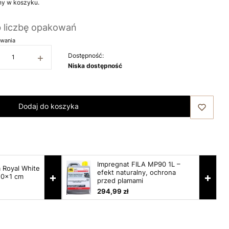
ny w koszyku.
b liczbę opakowań
wania
+
Dostępność:
Niska dostępność
Dodaj do koszyka
Impregnat FILA MP90 1L –
 Royal White
efekt naturalny, ochrona
+
+
10x1 cm
przed plamami
294,99 zł