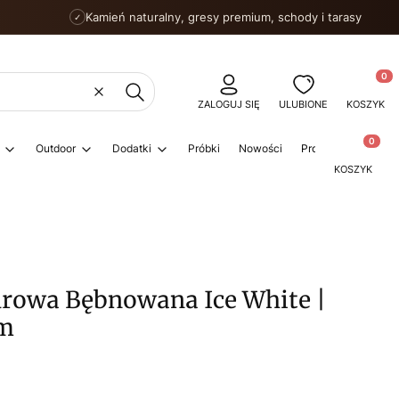
Kamień naturalny, gresy premium, schody i tarasy
✓
Produkty
Wyczyść
Szukaj
ZALOGUJ SIĘ
ULUBIONE
KOSZYK
Produkty w
Outdoor
Dodatki
Próbki
Nowości
Promocje
Porad
KOSZYK
rowa Bębnowana Ice White |
cm