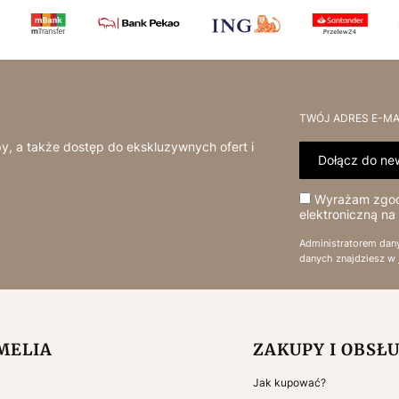
TWÓJ ADRES E-MA
y, a także dostęp do ekskluzywnych ofert i
Dołącz do new
Wyrażam zgodę
elektroniczną na
Administratorem dan
danych znajdziesz w
 w stopce
MELIA
ZAKUPY I OBSŁ
Jak kupować?