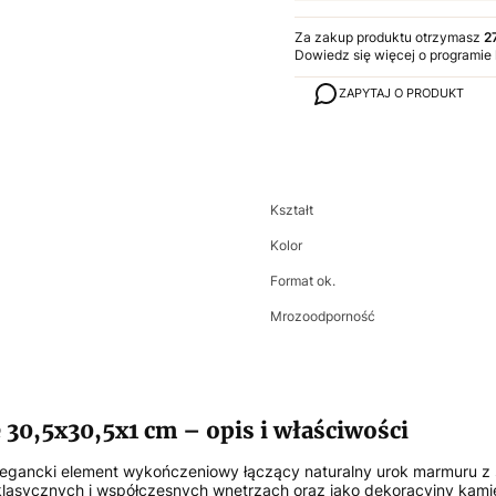
Za zakup produktu otrzymasz
2
Dowiedz się
więcej o programie
ZAPYTAJ O PRODUKT
Kształt
Kolor
Format ok.
Mrozoodporność
0,5x30,5x1 cm – opis i właściwości
gancki element wykończeniowy łączący naturalny urok marmuru z 
sycznych i współczesnych wnętrzach oraz jako dekoracyjny kamień n