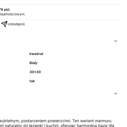
78 pkt
.
 lojalnościowym.
Udostępnij
kwadrat
Biały
30x30
tak
subtelnym, postarzeniem powierzchni. Ten wariant marmuru
aturalny do łazienki i kuchni, oferując harmonijną bazę dla