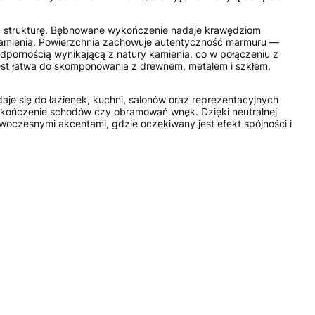
stą strukturę. Bębnowane wykończenie nadaje krawędziom
r kamienia. Powierzchnia zachowuje autentyczność marmuru —
 odpornością wynikającą z natury kamienia, co w połączeniu z
est łatwa do skomponowania z drewnem, metalem i szkłem,
 się do łazienek, kuchni, salonów oraz reprezentacyjnych
e wykończenie schodów czy obramowań wnęk. Dzięki neutralnej
owoczesnymi akcentami, gdzie oczekiwany jest efekt spójności i