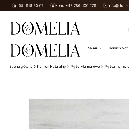
(55) 619 30 07
kom. +48 786 400 276
info@domel
☎
☎
✉
Menu
Kamień Natu
Strona główna
Kamień Naturalny
Płytki Marmurowe
Płytka marmur