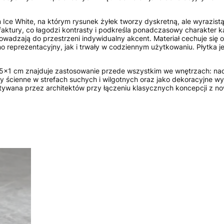
m Ice White, na którym rysunek żyłek tworzy dyskretną, ale wyrazi
 faktury, co łagodzi kontrasty i podkreśla ponadczasowy charakte
rowadzają do przestrzeni indywidualny akcent. Materiał cechuje się
reprezentacyjny, jak i trwały w codziennym użytkowaniu. Płytka j
1 cm znajduje zastosowanie przede wszystkim we wnętrzach: nadaje
dziny ścienne w strefach suchych i wilgotnych oraz jako dekoracyjn
ystywana przez architektów przy łączeniu klasycznych koncepcji z n