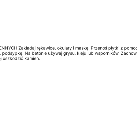
akładaj rękawice, okulary i maskę. Przenoś płytki z pomocą dru
 podsypkę. Na betonie używaj grysu, kleju lub wsporników. Zachowaj
j uszkodzić kamień.