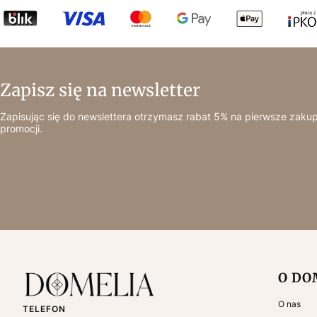
Zapisz się na newsletter
Zapisując się do newslettera otrzymasz rabat 5% na pierwsze zakup
promocji.
Linki
O DO
O nas
TELEFON