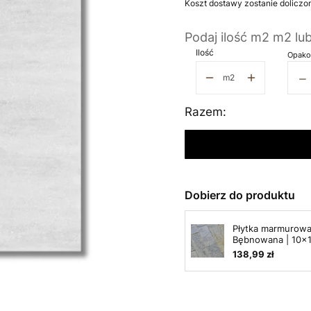
Koszt dostawy zostanie doliczo
Podaj ilość m2 m2 lu
Ilość
Opako
−
m2
Razem:
Dobierz do produktu
Płytka marmurowa
Bębnowana | 10x
138,99 zł