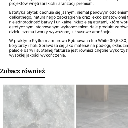
projektów wnętrzarskich i aranżacji premium.
Estetyka płytek cechuje się jasnym, niemal perłowym odcienie
delikatnego, naturalnego zaokrąglenia oraz lekko zmatowionej
niejednorodność barwy i unikalne inkluzje są atutami, które wp
estetycznym, stonowanym wykończeniem daje produkt zarówno 
dzięki czemu tworzy wyważone, luksusowe aranżacje.
W praktyce Płytka marmurowa Bębnowana Ice White 30,5x30,5x
korytarzy i holi. Sprawdza się jako materiał na podłogi, okła
palecie barw i subtelnej fakturze jest również chętnie wykorz
wysokiej jakości wykończenia.
Zobacz również