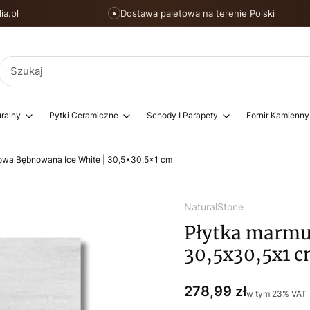
ia.pl
Dostawa paletowa na terenie Polski
●
ralny
Pytki Ceramiczne
Schody I Parapety
Fornir Kamienny
owa Bębnowana Ice White | 30,5x30,5x1 cm
NaturalStone
Płytka marmu
30,5x30,5x1 
Cena
278,99 zł
w tym 23% VAT
w tym
23%
VAT