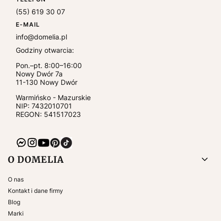
(55) 619 30 07
E-MAIL
info@domelia.pl
Godziny otwarcia:
Pon.–pt. 8:00–16:00
Nowy Dwór 7a
11-130
Nowy Dwór
Warmińsko - Mazurskie
NIP:
7432010701
REGON: 541517023
Linki w stopce
O DOMELIA
O nas
Kontakt i dane firmy
Blog
Marki