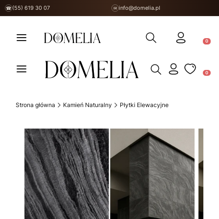
(55) 619 30 07
info@domelia.pl
☎
✉
Otwórz wyszukiwarkę
Produ
Otwórz wyszukiwarkę
Produ
Strona główna
Kamień Naturalny
Płytki Elewacyjne