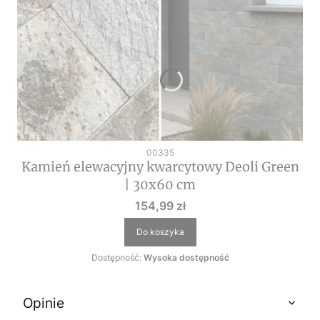
Kod produktu
00335
Kamień elewacyjny kwarcytowy Deoli Green
| 30x60 cm
Cena
154,99 zł
Do koszyka
Dostępność:
Wysoka dostępność
Opinie