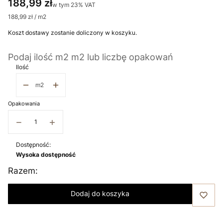
Cena
188,99 zł
w tym 23% VAT
w tym
23%
VAT
188,99 zł / m2
Koszt dostawy zostanie doliczony w koszyku.
Podaj ilość m2 m2 lub liczbę opakowań
Ilość
m2
Opakowania
−
+
Dostępność:
Wysoka dostępność
Razem:
Dodaj do koszyka