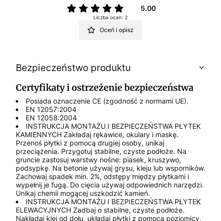
5.00
Liczba ocen: 2
Oceń i opisz
Bezpieczeństwo produktu
Certyfikaty i ostrzeżenie bezpieczeństwa
Posiada oznaczenie CE (zgodność z normami UE).
EN 12057:2004
EN 12058:2004
INSTRUKCJA MONTAŻU I BEZPIECZEŃSTWA PŁYTEK
KAMIENNYCH Zakładaj rękawice, okulary i maskę.
Przenoś płytki z pomocą drugiej osoby, unikaj
przeciążenia. Przygotuj stabilne, czyste podłoże. Na
gruncie zastosuj warstwy nośne: piasek, kruszywo,
podsypkę. Na betonie używaj grysu, kleju lub wsporników.
Zachowaj spadek min. 2%, odstępy między płytkami i
wypełnij je fugą. Do cięcia używaj odpowiednich narzędzi.
Unikaj chemii mogącej uszkodzić kamień.
INSTRUKCJA MONTAŻU I BEZPIECZEŃSTWA PŁYTEK
ELEWACYJNYCH Zadbaj o stabilne, czyste podłoże.
Nakładaj klej od dołu, układaj płytki z pomocą poziomicy,