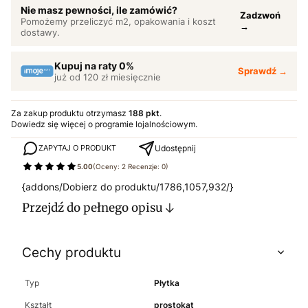
Nie masz pewności, ile zamówić?
Zadzwoń
Pomożemy przeliczyć m2, opakowania i koszt
→
dostawy.
Kupuj na raty 0%
Sprawdź →
już od 120 zł miesięcznie
Za zakup produktu otrzymasz
188 pkt
.
Dowiedz się
więcej o programie lojalnościowym.
Udostępnij
ZAPYTAJ O PRODUKT
5.00
(Oceny: 2 Recenzje: 0)
{addons/Dobierz do produktu/1786,1057,932/}
Przejdź do pełnego opisu
Cechy produktu
Typ
Płytka
Kształt
prostokąt