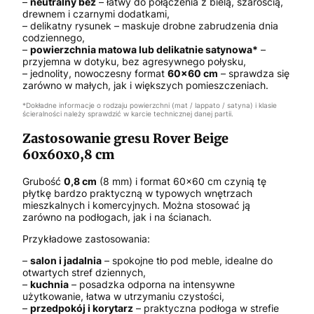
–
neutralny beż
– łatwy do połączenia z bielą, szarością,
drewnem i czarnymi dodatkami,
– delikatny rysunek – maskuje drobne zabrudzenia dnia
codziennego,
–
powierzchnia matowa lub delikatnie satynowa*
–
przyjemna w dotyku, bez agresywnego połysku,
– jednolity, nowoczesny format
60x60 cm
– sprawdza się
zarówno w małych, jak i większych pomieszczeniach.
*Dokładne informacje o rodzaju powierzchni (mat / lappato / satyna) i klasie
ścieralności należy sprawdzić w karcie technicznej danej partii.
Zastosowanie gresu Rover Beige
60x60x0,8 cm
Grubość
0,8 cm
(8 mm) i format 60x60 cm czynią tę
płytkę bardzo praktyczną w typowych wnętrzach
mieszkalnych i komercyjnych. Można stosować ją
zarówno na podłogach, jak i na ścianach.
Przykładowe zastosowania:
–
salon i jadalnia
– spokojne tło pod meble, idealne do
otwartych stref dziennych,
–
kuchnia
– posadzka odporna na intensywne
użytkowanie, łatwa w utrzymaniu czystości,
–
przedpokój i korytarz
– praktyczna podłoga w strefie