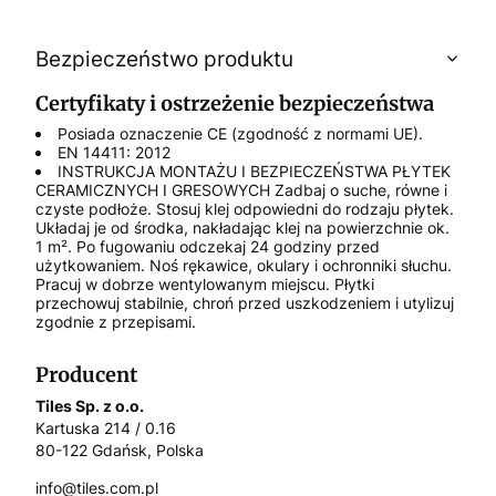
Bezpieczeństwo produktu
Certyfikaty i ostrzeżenie bezpieczeństwa
Posiada oznaczenie CE (zgodność z normami UE).
EN 14411: 2012
INSTRUKCJA MONTAŻU I BEZPIECZEŃSTWA PŁYTEK
CERAMICZNYCH I GRESOWYCH Zadbaj o suche, równe i
czyste podłoże. Stosuj klej odpowiedni do rodzaju płytek.
Układaj je od środka, nakładając klej na powierzchnie ok.
1 m². Po fugowaniu odczekaj 24 godziny przed
użytkowaniem. Noś rękawice, okulary i ochronniki słuchu.
Pracuj w dobrze wentylowanym miejscu. Płytki
przechowuj stabilnie, chroń przed uszkodzeniem i utylizuj
zgodnie z przepisami.
Producent
Tiles Sp. z o.o.
Kartuska 214 / 0.16
80-122 Gdańsk, Polska
info@tiles.com.pl