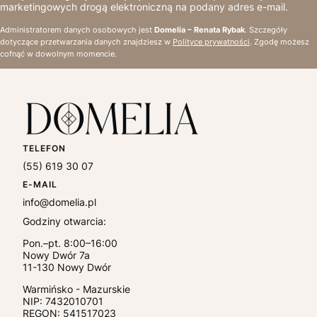
marketingowych drogą elektroniczną na podany adres e-mail.
Administratorem danych osobowych jest
Domelia – Renata Rybak
. Szczegóły
dotyczące przetwarzania danych znajdziesz w
Polityce prywatności
. Zgodę możesz
cofnąć w dowolnym momencie.
TELEFON
(55) 619 30 07
E-MAIL
info@domelia.pl
Godziny otwarcia:
Pon.–pt. 8:00–16:00
Nowy Dwór 7a
11-130
Nowy Dwór
Warmińsko - Mazurskie
NIP:
7432010701
REGON: 541517023