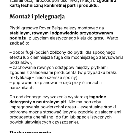
ścieralności, mrozoodporność, rektyfikacja):
zgodnie z
kartą techniczną konkretnej partii produktu
.
Montaż i pielęgnacja
Płytki gresowe Rover Beige należy montować na
stabilnym, równym i odpowiednio przygotowanym
podłożu
, z użyciem elastycznego kleju do gresu. Warto
zadbać o:
– dobór fugi (odcień zbliżony do płytki dla spokojnego
efektu lub ciemniejsza fuga dla mocniejszego zarysowania
podziałów),
– zachowanie równych odstępów między płytkami,
zgodnie z zaleceniami producenta (w przypadku braku
rektyfikacji – nieco szersze spoiny),
– poprawne rozplanowanie cięć przy ścianach i
narożnikach.
Do codziennego czyszczenia wystarczą
łagodne
detergenty o neutralnym pH
. Nie ma potrzeby
impregnowania powierzchni gresu – ewentualne środki
ochronne można stosować jedynie zgodnie z zaleceniami
producenta chemii (np. do fug lub specjalistycznych
powłok ułatwiających czyszczenie).