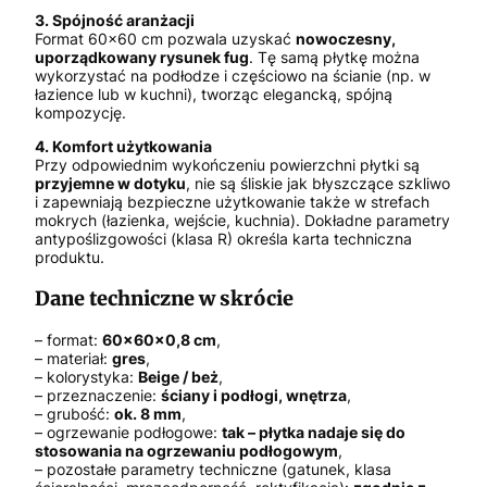
3. Spójność aranżacji
Format 60x60 cm pozwala uzyskać
nowoczesny,
uporządkowany rysunek fug
. Tę samą płytkę można
wykorzystać na podłodze i częściowo na ścianie (np. w
łazience lub w kuchni), tworząc elegancką, spójną
kompozycję.
4. Komfort użytkowania
Przy odpowiednim wykończeniu powierzchni płytki są
przyjemne w dotyku
, nie są śliskie jak błyszczące szkliwo
i zapewniają bezpieczne użytkowanie także w strefach
mokrych (łazienka, wejście, kuchnia). Dokładne parametry
antypoślizgowości (klasa R) określa karta techniczna
produktu.
Dane techniczne w skrócie
– format:
60x60x0,8 cm
,
– materiał:
gres
,
– kolorystyka:
Beige / beż
,
– przeznaczenie:
ściany i podłogi, wnętrza
,
– grubość:
ok. 8 mm
,
– ogrzewanie podłogowe:
tak – płytka nadaje się do
stosowania na ogrzewaniu podłogowym
,
– pozostałe parametry techniczne (gatunek, klasa