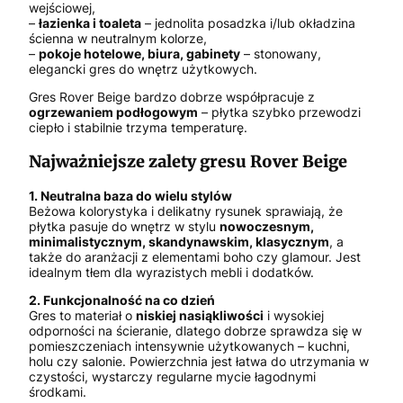
wejściowej,
–
łazienka i toaleta
– jednolita posadzka i/lub okładzina
ścienna w neutralnym kolorze,
–
pokoje hotelowe, biura, gabinety
– stonowany,
elegancki gres do wnętrz użytkowych.
Gres Rover Beige bardzo dobrze współpracuje z
ogrzewaniem podłogowym
– płytka szybko przewodzi
ciepło i stabilnie trzyma temperaturę.
Najważniejsze zalety gresu Rover Beige
1. Neutralna baza do wielu stylów
Beżowa kolorystyka i delikatny rysunek sprawiają, że
płytka pasuje do wnętrz w stylu
nowoczesnym,
minimalistycznym, skandynawskim, klasycznym
, a
także do aranżacji z elementami boho czy glamour. Jest
idealnym tłem dla wyrazistych mebli i dodatków.
2. Funkcjonalność na co dzień
Gres to materiał o
niskiej nasiąkliwości
i wysokiej
odporności na ścieranie, dlatego dobrze sprawdza się w
pomieszczeniach intensywnie użytkowanych – kuchni,
holu czy salonie. Powierzchnia jest łatwa do utrzymania w
czystości, wystarczy regularne mycie łagodnymi
środkami.