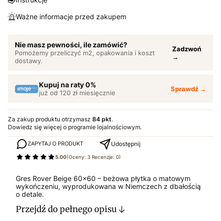
Ważne informacje przed zakupem
Nie masz pewności, ile zamówić?
Zadzwoń
Pomożemy przeliczyć m2, opakowania i koszt
→
dostawy.
Kupuj na raty 0%
Sprawdź →
już od 120 zł miesięcznie
Za zakup produktu otrzymasz
84 pkt
.
Dowiedz się
więcej o programie lojalnościowym.
Udostępnij
ZAPYTAJ O PRODUKT
5.00
(Oceny: 3 Recenzje: 0)
Gres Rover Beige 60x60 – beżowa płytka o matowym
wykończeniu, wyprodukowana w Niemczech z dbałością
o detale.
Przejdź do pełnego opisu