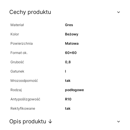
Cechy produktu
Materiał
Gres
Kolor
Beżowy
Powierzchnia
Matowa
Format ok.
60x60
Grubość
0,8
Gatunek
I
Mrozoodporność
tak
Rodzaj
podłogowe
Antypoślizgowość
R10
Rektyfikowane
tak
Opis produktu ↓