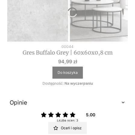
Kod produktu
00044
Gres Buffalo Grey | 60x60x0,8 cm
Cena
94,99 zł
Do koszyka
Dostępność:
Na wyczerpaniu
Opinie
5.00
Liczba ocen: 3
Oceń i opisz