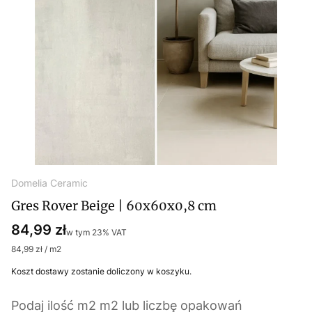
Domelia Ceramic
Gres Rover Beige | 60x60x0,8 cm
Cena
84,99 zł
w tym 23% VAT
w tym
23%
VAT
84,99 zł / m2
Koszt dostawy zostanie doliczony w koszyku.
Podaj ilość m2 m2 lub liczbę opakowań