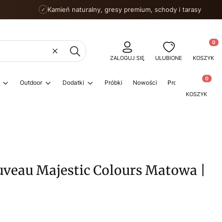
Kamień naturalny, gresy premium, schody i tarasy
✓
Produkty
Wyczyść
Szukaj
ZALOGUJ SIĘ
ULUBIONE
KOSZYK
Produkty w
Outdoor
Dodatki
Próbki
Nowości
Promocje
Porad
KOSZYK
uveau Majestic Colours Matowa |