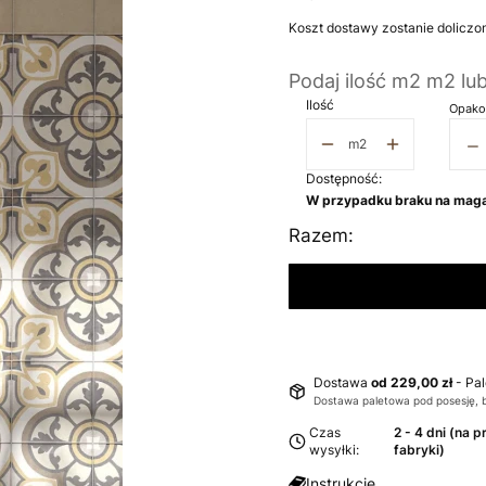
Koszt dostawy zostanie doliczo
Podaj ilość m2 m2 lu
Ilość
Opako
−
m2
Dostępność:
W przypadku braku na maga
Razem:
Dostawa
od 229,00 zł
- Pa
Dostawa paletowa pod posesję, 
Czas
2 - 4 dni (na 
wysyłki:
fabryki)
Instrukcje