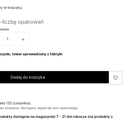
ny w koszyku.
b liczbę opakowań
wania
+
zynie, towar sprowadzany z fabryki
Dodaj do koszyka
leta 120 (ceramika)
bez wniesienia. Wymagany dojazd dla auta ciężarowego.
produkty dostępne na magazynie) 7 - 21 dni robocze (na produkty z