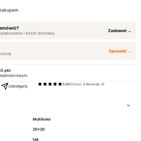
 zakupem
 zamówić?
Zadzwoń →
opakowania i koszt dostawy.
Sprawdź →
ęcznie
55 pkt
.
 lojalnościowym.
5.00
(Oceny: 6 Recenzje: 0)
Udostępnij
Multikolor
20x20
tak