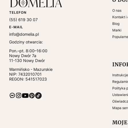
O nas
TELEFON
Kontakt i
(55) 619 30 07
Blog
E-MAIL
Marki
info@domelia.pl
Popularn
Godziny otwarcia:
Pon.–pt. 8:00–16:00
Nowy Dwór 7a
11-130
Nowy Dwór
INFO
Warmińsko - Mazurskie
NIP:
7432010701
Instrukcj
REGON: 541517023
Regulami
Polityka 
Ustawieni
Oświadcz
Mapa ser
MOJE