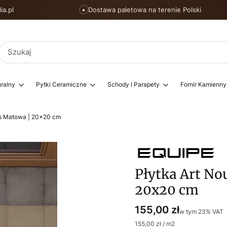
ia.pl
Dostawa paletowa na terenie Polski
●
ralny
Pytki Ceramiczne
Schody I Parapety
Fornir Kamienny
rs Matowa | 20x20 cm
Płytka Art No
20x20 cm
Cena
155,00 zł
w tym 23% VAT
w tym
23%
VAT
155,00 zł / m2