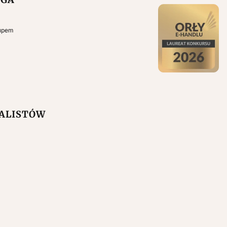
kupem
NALISTÓW