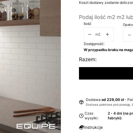
Koszt dostawy zostanie doliczo
Podaj ilość m2 m2 lu
Ilość
Opako
−
m2
Dostępność:
W przypadku braku na maga
Razem:
Dostawa
od 229,00 zł
- Pa
Dostawa paletowa pod posesję, 
Czas
2 - 4 dni (na 
wysyłki:
fabryki)
Instrukcje