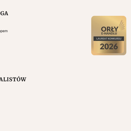
UGA
kupem
NALISTÓW