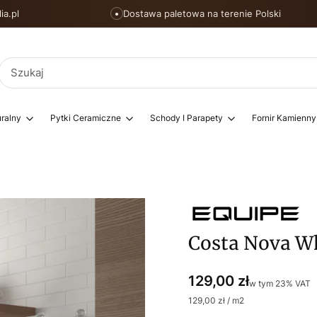
ia.pl
Dostawa paletowa na terenie Polski
●
ralny
Pytki Ceramiczne
Schody I Parapety
Fornir Kamienny
Costa Nova W
Cena
129,00 zł
w tym 23% VAT
w tym
23%
VAT
129,00 zł / m2