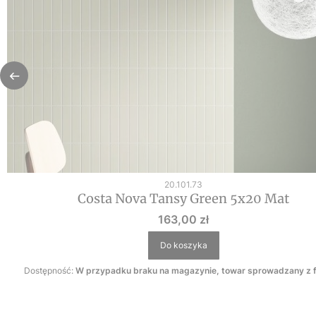
Kod produktu
20.101.73
Costa Nova Tansy Green 5x20 Mat
Cena
163,00 zł
Do koszyka
Dostępność:
W przypadku braku na magazynie, towar sprowadzany z f