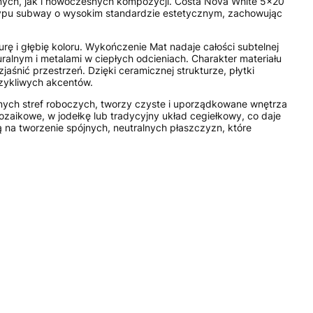
cznych, jak i nowoczesnych kompozycji. Costa Nova White 5x20
ń typu subway o wysokim standardzie estetycznym, zachowując
rę i głębię koloru. Wykończenie Mat nadaje całości subtelnej
alnym i metalami w ciepłych odcieniach. Charakter materiału
śnić przestrzeń. Dzięki ceramicznej strukturze, płytki
rzykliwych akcentów.
nych stref roboczych, tworzy czyste i uporządkowane wnętrza
zaikowe, w jodełkę lub tradycyjny układ cegiełkowy, co daje
 na tworzenie spójnych, neutralnych płaszczyzn, które