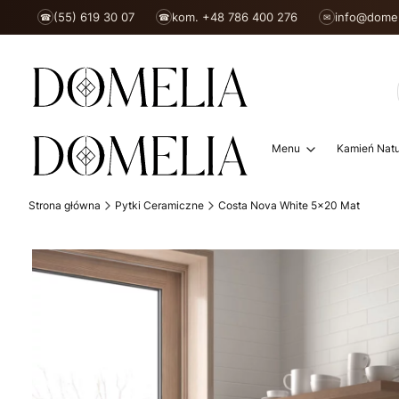
(55) 619 30 07
kom. +48 786 400 276
info@domel
☎
☎
✉
Menu
Kamień Natu
Strona główna
Pytki Ceramiczne
Costa Nova White 5x20 Mat