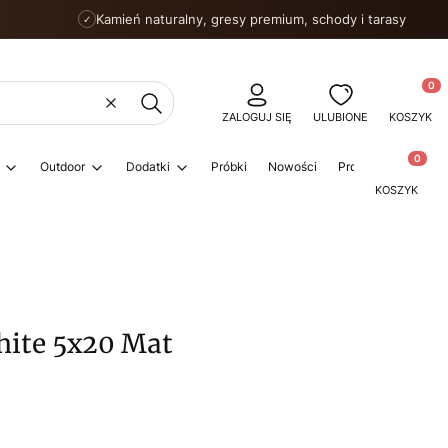
Kamień naturalny, gresy premium, schody i tarasy
✓
Produkty
Wyczyść
Szukaj
ZALOGUJ SIĘ
ULUBIONE
KOSZYK
Produkty w
Outdoor
Dodatki
Próbki
Nowości
Promocje
Porad
KOSZYK
hite 5x20 Mat