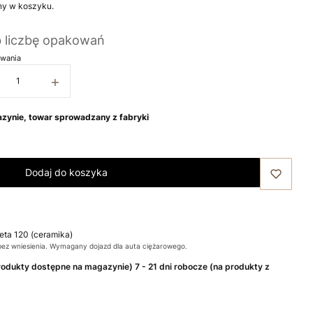
ny w koszyku.
b liczbę opakowań
wania
+
zynie, towar sprowadzany z fabryki
Dodaj do koszyka
leta 120 (ceramika)
bez wniesienia. Wymagany dojazd dla auta ciężarowego.
produkty dostępne na magazynie) 7 - 21 dni robocze (na produkty z