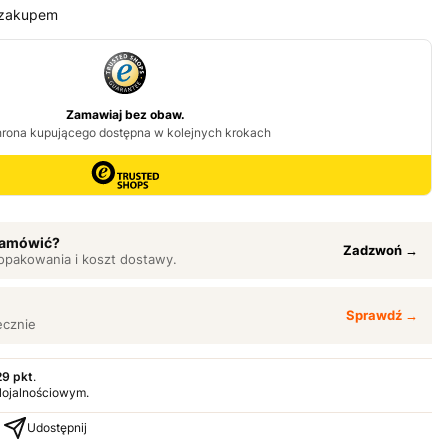
 zakupem
 zamówić?
Zadzwoń →
opakowania i koszt dostawy.
Sprawdź →
ęcznie
29 pkt
.
 lojalnościowym.
Udostępnij