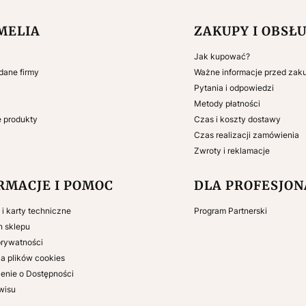
 w stopce
MELIA
ZAKUPY I OBSŁ
Jak kupować?
 dane firmy
Ważne informacje przed za
Pytania i odpowiedzi
Metody płatności
e produkty
Czas i koszty dostawy
Czas realizacji zamówienia
Zwroty i reklamacje
RMACJE I POMOC
DLA PROFESJO
e i karty techniczne
Program Partnerski
n sklepu
prywatności
a plików cookies
enie o Dostępności
wisu