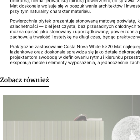
delikatną, niemal jedwabistą fakturą powierzchni, co sprawia
Mat doskonale wpisuje się w poszukiwania architektów i inwes
przy tym naturalny charakter materiału.
Powierzchnia płytek prezentuje stonowaną matową poświatę, któr
szlachetności — biel jest czysta, bez przesadnych chłodnych 
można opisać jako stonowany i uporządkowany; powierzchnia je
zachowują trwałość i estetykę na długi czas, będąc praktycz
Praktyczne zastosowanie Costa Nova White 5x20 Mat najlepiej
łazienkowe oraz doskonale sprawdza się jako detale dekoracyj
projektantom swobodę w definiowaniu rytmu i kierunku przestrz
eksponują meble i elementy wyposażenia, a jednocześnie zacho
Zobacz również