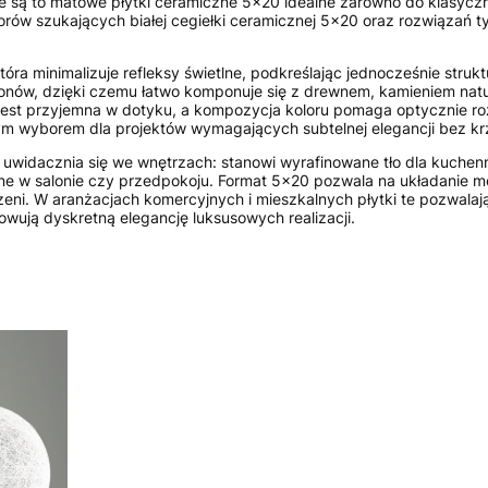
, że są to matowe płytki ceramiczne 5x20 idealne zarówno do klasy
torów szukających białej cegiełki ceramicznej 5x20 oraz rozwiąza
a minimalizuje refleksy świetlne, podkreślając jednocześnie struktu
tonów, dzięki czemu łatwo komponuje się z drewnem, kamieniem natur
st przyjemna w dotyku, a kompozycja koloru pomaga optycznie rozja
nym wyborem dla projektów wymagających subtelnej elegancji bez k
 uwidacznia się we wnętrzach: stanowi wyrafinowane tło dla kuchen
ne w salonie czy przedpokoju. Format 5x20 pozwala na układanie mo
eni. W aranżacjach komercyjnych i mieszkalnych płytki te pozwalają
wują dyskretną elegancję luksusowych realizacji.