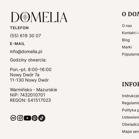
Linki
O DO
O nas
TELEFON
Kontakt i
(55) 619 30 07
Blog
E-MAIL
Marki
info@domelia.pl
Popularn
Godziny otwarcia:
Pon.–pt. 8:00–16:00
Nowy Dwór 7a
11-130
Nowy Dwór
INFO
Warmińsko - Mazurskie
NIP:
7432010701
Instrukcj
REGON: 541517023
Regulami
Polityka 
Ustawieni
Oświadcz
Mapa ser