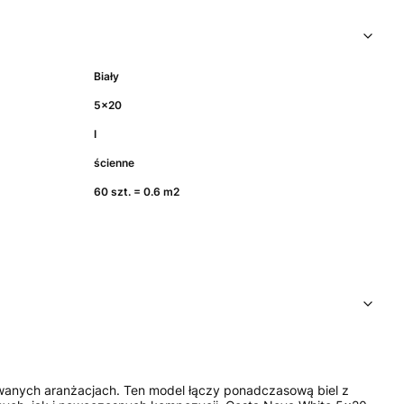
Biały
5x20
I
ścienne
60 szt. = 0.6 m2
owanych aranżacjach. Ten model łączy ponadczasową biel z