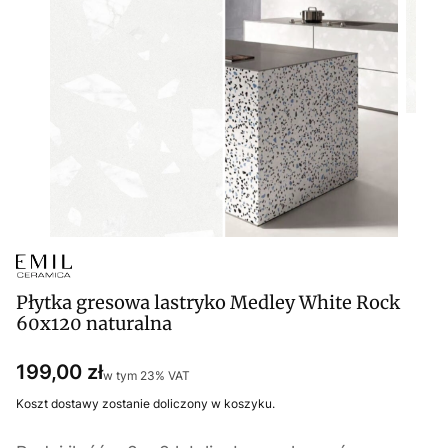
Płytka gresowa lastryko Medley White Rock
60x120 naturalna
Cena
199,00 zł
w tym 23% VAT
w tym
23%
VAT
Koszt dostawy zostanie doliczony w koszyku.