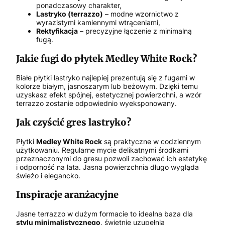
ponadczasowy charakter,
Lastryko (terrazzo)
– modne wzornictwo z
wyrazistymi kamiennymi wtrąceniami,
Rektyfikacja
– precyzyjne łączenie z minimalną
fugą.
Jakie fugi do płytek Medley White Rock?
Białe płytki lastryko najlepiej prezentują się z fugami w
kolorze białym, jasnoszarym lub beżowym. Dzięki temu
uzyskasz efekt spójnej, estetycznej powierzchni, a wzór
terrazzo zostanie odpowiednio wyeksponowany.
Jak czyścić gres lastryko?
Płytki
Medley White Rock
są praktyczne w codziennym
użytkowaniu. Regularne mycie delikatnymi środkami
przeznaczonymi do gresu pozwoli zachować ich estetykę
i odporność na lata. Jasna powierzchnia długo wygląda
świeżo i elegancko.
Inspiracje aranżacyjne
Jasne terrazzo w dużym formacie to idealna baza dla
stylu minimalistycznego
, świetnie uzupełnia