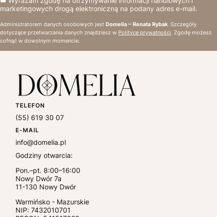
Wyrażam zgodę na otrzymywanie informacji handlowych i
marketingowych drogą elektroniczną na podany adres e-mail.
Administratorem danych osobowych jest
Domelia – Renata Rybak
. Szczegóły
dotyczące przetwarzania danych znajdziesz w
Polityce prywatności
. Zgodę możesz
cofnąć w dowolnym momencie.
TELEFON
(55) 619 30 07
E-MAIL
info@domelia.pl
Godziny otwarcia:
Pon.–pt. 8:00–16:00
Nowy Dwór 7a
11-130
Nowy Dwór
Warmińsko - Mazurskie
NIP:
7432010701