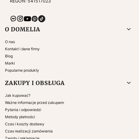
REGON: 541517023
Linki w stopce
O DOMELIA
O nas
Kontakt i dane firmy
Blog
Marki
Popularne produkty
ZAKUPY I OBSŁUGA
Jak kupować?
Ważne informacje przed zakupem
Pytania i odpowiedzi
Metody płatności
Czas i koszty dostawy
Czas realizacji zamówienia
Zwroty i reklamacje