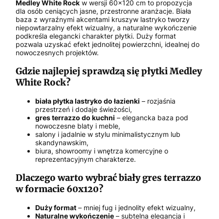
Medley White Rock
w wersji 60x120 cm to propozycja
dla osób ceniących jasne, przestronne aranżacje. Biała
baza z wyraźnymi akcentami kruszyw lastryko tworzy
niepowtarzalny efekt wizualny, a naturalne wykończenie
podkreśla elegancki charakter płytki. Duży format
pozwala uzyskać efekt jednolitej powierzchni, idealnej do
nowoczesnych projektów.
Gdzie najlepiej sprawdzą się płytki Medley
White Rock?
biała płytka lastryko do łazienki
– rozjaśnia
przestrzeń i dodaje świeżości,
gres terrazzo do kuchni
– elegancka baza pod
nowoczesne blaty i meble,
salony i jadalnie w stylu minimalistycznym lub
skandynawskim,
biura, showroomy i wnętrza komercyjne o
reprezentacyjnym charakterze.
Dlaczego warto wybrać biały gres terrazzo
w formacie 60x120?
Duży format
– mniej fug i jednolity efekt wizualny,
Naturalne wykończenie
– subtelna elegancja i