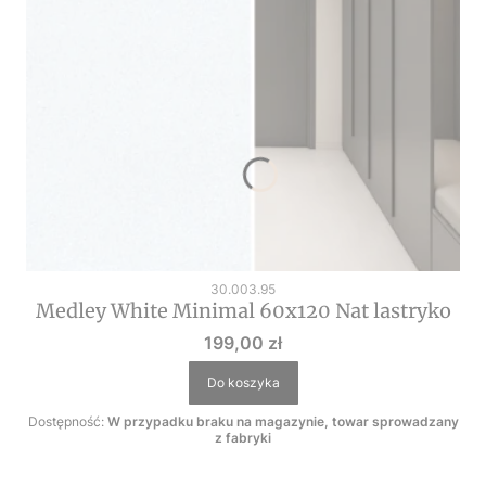
Kod produktu
30.003.95
Medley White Minimal 60x120 Nat lastryko
Cena
199,00 zł
Do koszyka
Dostępność:
W przypadku braku na magazynie, towar sprowadzany
z fabryki