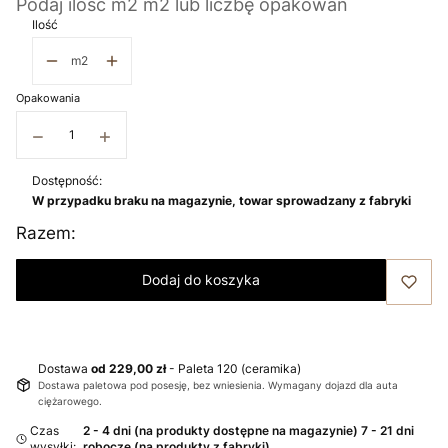
Podaj ilość m2 m2 lub liczbę opakowań
Ilość
m2
Opakowania
−
+
Dostępność:
W przypadku braku na magazynie, towar sprowadzany z fabryki
Razem:
Dodaj do koszyka
Dostawa
od 229,00 zł
- Paleta 120 (ceramika)
Dostawa paletowa pod posesję, bez wniesienia. Wymagany dojazd dla auta
ciężarowego.
Czas
2 - 4 dni (na produkty dostępne na magazynie) 7 - 21 dni
wysyłki:
robocze (na produkty z fabryki)