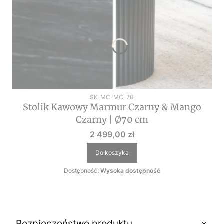
Kod produktu
SK-MC-MC-70
Stolik Kawowy Marmur Czarny & Mango
Czarny | Ø70 cm
Cena
2 499,00 zł
Do koszyka
Dostępność:
Wysoka dostępność
Bezpieczeństwo produktu