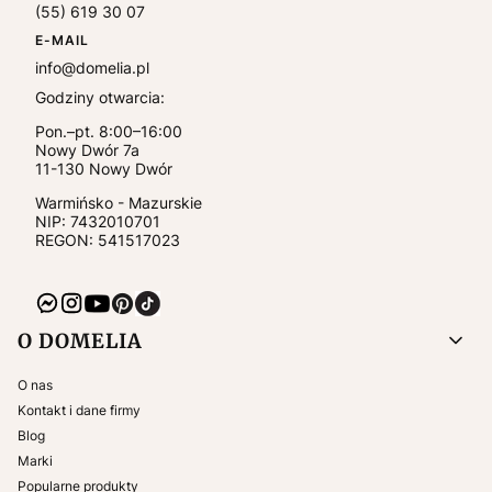
(55) 619 30 07
E-MAIL
info@domelia.pl
Godziny otwarcia:
Pon.–pt. 8:00–16:00
Nowy Dwór 7a
11-130
Nowy Dwór
Warmińsko - Mazurskie
NIP:
7432010701
REGON: 541517023
Linki w stopce
O DOMELIA
O nas
Kontakt i dane firmy
Blog
Marki
Popularne produkty