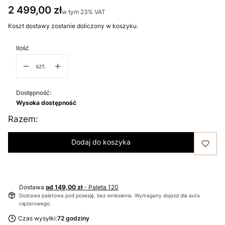
Cena
2 499,00 zł
w tym 23% VAT
w tym
23%
VAT
Koszt dostawy zostanie doliczony w koszyku.
Ilość
szt.
Dostępność:
Wysoka dostępność
Razem:
Dodaj do koszyka
Dostawa
od 149,00 zł
- Paleta 120
Dostawa paletowa pod posesję, bez wniesienia. Wymagany dojazd dla auta
ciężarowego.
Czas wysyłki:
72 godziny