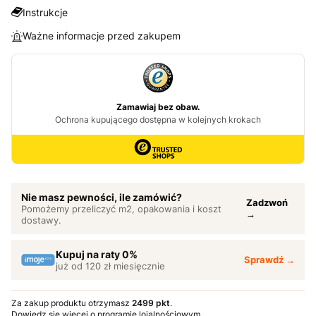
Instrukcje
Ważne informacje przed zakupem
Nie masz pewności, ile zamówić?
Zadzwoń
Pomożemy przeliczyć m2, opakowania i koszt
→
dostawy.
Kupuj na raty 0%
Sprawdź →
już od 120 zł miesięcznie
Za zakup produktu otrzymasz
2499 pkt
.
Dowiedz się
więcej o programie lojalnościowym.