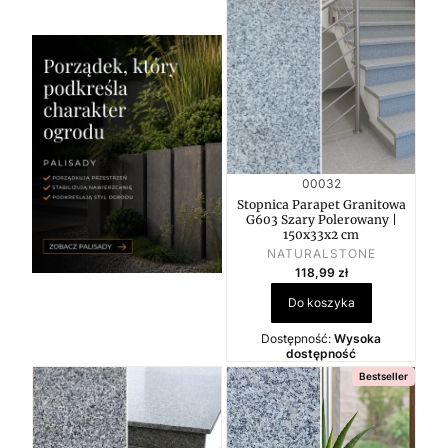
Kod produktu
00032
Stopnica Parapet Granitowa
G603 Szary Polerowany |
150x33x2 cm
PRODUCENT
NATURALSTONE
Cena
118,99 zł
Do koszyka
Dostępność:
Wysoka
dostępność
Bestseller