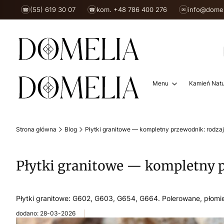
(55) 619 30 07
kom. +48 786 400 276
info@domel
☎
☎
✉
Menu
Kamień Natu
Strona główna
Blog
Płytki granitowe — kompletny przewodnik: rodza
Płytki granitowe — kompletny 
Płytki granitowe: G602, G603, G654, G664. Polerowane, płomi
dodano: 28-03-2026