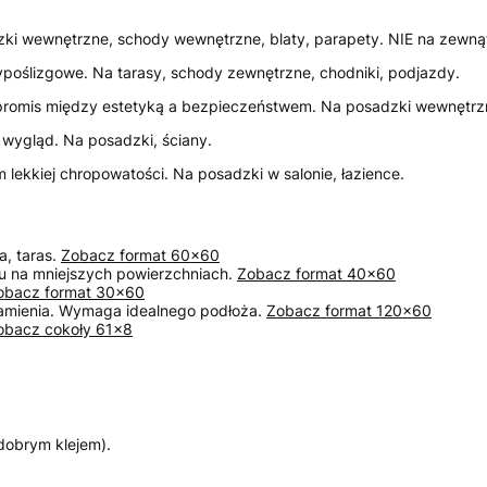
zki wewnętrzne, schody wewnętrzne, blaty, parapety. NIE na zewnątr
ypoślizgowe. Na tarasy, schody zewnętrzne, chodniki, podjazdy.
ompromis między estetyką a bezpieczeństwem. Na posadzki wewnętrz
wygląd. Na posadzki, ściany.
ekkiej chropowatości. Na posadzki w salonie, łazience.
a, taras.
Zobacz format 60×60
iu na mniejszych powierzchniach.
Zobacz format 40×60
obacz format 30×60
 kamienia. Wymaga idealnego podłoża.
Zobacz format 120×60
obacz cokoły 61×8
dobrym klejem).