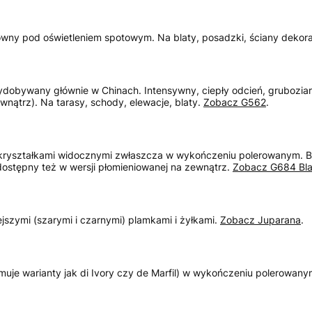
towny pod oświetleniem spotowym. Na blaty, posadzki, ściany dekora
ydobywany głównie w Chinach. Intensywny, ciepły odcień, gruboziarn
wnątrz). Na tarasy, schody, elewacje, blaty.
Zobacz G562
.
 kryształkami widocznymi zwłaszcza w wykończeniu polerowanym. B
, dostępny też w wersji płomieniowanej na zewnątrz.
Zobacz G684 Bla
szymi (szarymi i czarnymi) plamkami i żyłkami.
Zobacz Juparana
.
uje warianty jak di Ivory czy de Marfil) w wykończeniu polerowany