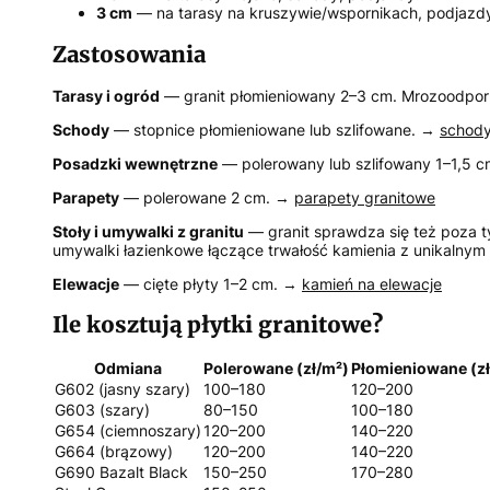
3 cm
— na tarasy na kruszywie/wspornikach, podjazd
Zastosowania
Tarasy i ogród
— granit płomieniowany 2–3 cm. Mrozoodporn
Schody
— stopnice płomieniowane lub szlifowane. →
schody
Posadzki wewnętrzne
— polerowany lub szlifowany 1–1,5
Parapety
— polerowane 2 cm. →
parapety granitowe
Stoły i umywalki z granitu
— granit sprawdza się też poza t
umywalki łazienkowe łączące trwałość kamienia z unikaln
Elewacje
— cięte płyty 1–2 cm. →
kamień na elewacje
Ile kosztują płytki granitowe?
Odmiana
Polerowane (zł/m²)
Płomieniowane (z
G602 (jasny szary)
100–180
120–200
G603 (szary)
80–150
100–180
G654 (ciemnoszary)
120–200
140–220
G664 (brązowy)
120–200
140–220
G690 Bazalt Black
150–250
170–280