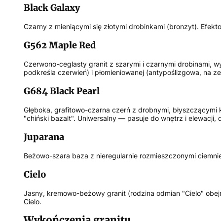
Black Galaxy
Czarny z mieniącymi się złotymi drobinkami (bronzyt). Efek
G562 Maple Red
Czerwono-ceglasty granit z szarymi i czarnymi drobinami, w
podkreśla czerwień) i płomieniowanej (antypoślizgowa, na ze
G684 Black Pearl
Głęboka, grafitowo-czarna czerń z drobnymi, błyszczącymi
"chiński bazalt". Uniwersalny — pasuje do wnętrz i elewacji
Juparana
Beżowo-szara baza z nieregularnie rozmieszczonymi ciemniej
Cielo
Jasny, kremowo-beżowy granit (rodzina odmian "Cielo" obejm
Cielo
.
Wykończenia granitu