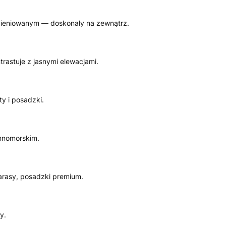
łomieniowanym — doskonały na zewnątrz.
rastuje z jasnymi elewacjami.
y i posadzki.
emnomorskim.
tarasy, posadzki premium.
y.