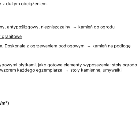
y z dużym obciążeniem.
y, antypoślizgowy, niezniszczalny. →
kamień do ogrodu
 granitowe
 cm. Doskonale z ogrzewaniem podłogowym. →
kamień na podłogę
ypowymi płytkami, jako gotowe elementy wyposażenia: stoły ogrodo
ym wzorem każdego egzemplarza. →
stoły kamienne
,
umywalki
ł/m²)