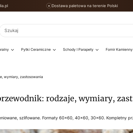
ia.pl
Dostawa paletowa na terenie Polski
●
ralny
Pytki Ceramiczne
Schody I Parapety
Fornir Kamienny
je, wymiary, zastosowania
przewodnik: rodzaje, wymiary, zas
eniowane, szlifowane. Formaty 60×60, 40×60, 30×60. Kompletny pr