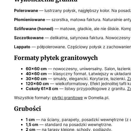
Polerowane
— lustrzany połysk, najgłębszy kolor. Na posad
Płomieniowane
— szorstka, matowa faktura. Naturalnie ant
Szlifowane (honed)
— matowe, gładkie, ale nie śliskie. K
Szczotkowane
— delikatna, satynowa faktura. Nowoczesny 
Lappato
— półpolerowane. Częściowy połysk z zachowaniem l
Formaty płytek granitowych
60×60 cm
— nowoczesny, uniwersalny. Salon, łazienk
40×60 cm
— klasyczny format. Łatwiejszy w układan
30×60 cm
— smukły, elegancki. Korytarze, łazienki.
Z
120×60 cm
— wielkoformatowy. Efekt jednolitej tafli
Cokoły 61×8 cm
— listwy przypodłogowe z granitu.
Z
Wszystkie formaty:
płytki granitowe
w Domelia.pl.
Grubości
1 cm
— na ściany, parapety, posadzki wewnętrzne (z 
1,5 cm
— standard na posadzki wewnętrzne.
2 cm
— na tarasy klejone, schody, podjazdy.