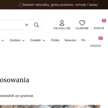
Kamień naturalny, gresy premium, schody i tarasy
✓
Produkty
Wyczyść
Szukaj
ZALOGUJ SIĘ
ULUBIONE
KOSZYK
Produkty w
Outdoor
Dodatki
Próbki
Nowości
Promocje
Porad
KOSZYK
tosowania
zewodnik po granicie.