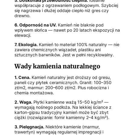
5. Doskonała przewodność cieplna.
Idealnie
współpracuje z ogrzewaniem podłogowym. Szybciej
się nagrzewa i dłużej oddaje ciepło niż gres czy
drewno.
6. Odporność na UV.
Kamień nie blaknie pod
wpływem słońca — nawet po 20 latach ekspozycji na
elewacji.
7. Ekologia.
Kamień to materiał 100% naturalny — nie
zawiera chemicznych wiązadeł, plastiku ani
sztucznych barwników. Jest w pełni recyklowalny.
Wady kamienia naturalnego
1. Cena.
Kamień naturalny jest droższy od gresu,
paneli czy płytek ceramicznych. Granit: 100–350
zł/m2, marmur: 200–600 zł/m2. Plus robocizna i
chemia montażowa.
2. Waga.
Płytki kamienne ważą 15–50 kg/m² —
wymagają nośnego podłoża. Na lekkiej ściance z
karton-gipsu tradycyjny kamień może być zbyt
ciężki (rozwiązanie: fornir kamienny 2–4 kg/m²).
3. Pielęgnacja.
Niektóre kamienie (marmur,
trawertyn) wymagają regularnej impregnacji i