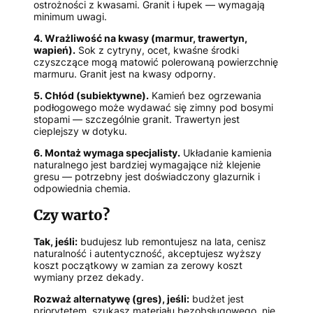
ostrożności z kwasami. Granit i łupek — wymagają
minimum uwagi.
4. Wrażliwość na kwasy (marmur, trawertyn,
wapień).
Sok z cytryny, ocet, kwaśne środki
czyszczące mogą matowić polerowaną powierzchnię
marmuru. Granit jest na kwasy odporny.
5. Chłód (subiektywne).
Kamień bez ogrzewania
podłogowego może wydawać się zimny pod bosymi
stopami — szczególnie granit. Trawertyn jest
cieplejszy w dotyku.
6. Montaż wymaga specjalisty.
Układanie kamienia
naturalnego jest bardziej wymagające niż klejenie
gresu — potrzebny jest doświadczony glazurnik i
odpowiednia chemia.
Czy warto?
Tak, jeśli:
budujesz lub remontujesz na lata, cenisz
naturalność i autentyczność, akceptujesz wyższy
koszt początkowy w zamian za zerowy koszt
wymiany przez dekady.
Rozważ alternatywę (gres), jeśli:
budżet jest
priorytetem, szukasz materiału bezobsługowego, nie