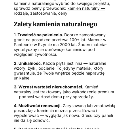
kamienia naturalnego wybrać do swojego projektu,
sprawdź pełny przewodnik:
kamień naturalny —
rodzaje, zastosowania, ceny
.
Zalety kamienia naturalnego
1. Trwałość na pokolenia.
Dobrze zamontowany
granit na posadzce przetrwa 100+ lat. Marmur w
Panteonie w Rzymie ma 2000 lat. Żaden materiał
syntetyczny nie dorównuje kamieniowi pod
względem żywotności.
2. Unikalność.
Każda płyta jest inna — naturalne
wzory, żyłki, odcienie. To jedyny materiał, który
gwarantuje, że Twoje wnętrze będzie naprawdę
unikalne.
3. Wzrost wartości nieruchomości.
Kamień
naturalny jest traktowany jako wykończenie premium
— podnosi wartość domu przy sprzedaży.
4. Możliwość renowacji.
Zarysowaną lub zmatowiałą
posadzkę z kamienia można przeszlifować i
wypolerować — wygląda jak nowa. Gresu czy paneli
nie da się odnowić.