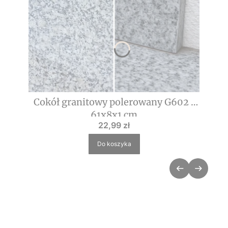
Cokół granitowy polerowany G602 |
61x8x1 cm
Cena
22,99 zł
Do koszyka