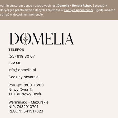
Administratorem danych osobowych jest
Domelia – Renata Rybak
. Szczegóły
dotyczące przetwarzania danych znajdziesz w
Polityce prywatności
. Zgodę możesz
cofnąć w dowolnym momencie.
TELEFON
(55) 619 30 07
E-MAIL
info@domelia.pl
Godziny otwarcia:
Pon.–pt. 8:00–16:00
Nowy Dwór 7a
11-130
Nowy Dwór
Warmińsko - Mazurskie
NIP:
7432010701
REGON: 541517023