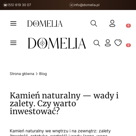
(55) 619 30 07
info@domelia.pl
☎
✉
Otwórz wyszukiwarkę
Produ
Otwórz wyszukiwarkę
Produ
Strona główna
Blog
Kamień naturalny — wady i
zalety. Czy warto
inwestować?
Kamień naturalny we wnętrzu i na zewnątrz: zalety
(trwałość, estetyka, wartość) i wady (cena, waga,