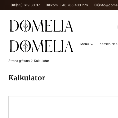
(55) 619 30 07
kom. +48 786 400 276
info@domel
☎
☎
✉
Menu
Kamień Natu
Strona główna
Kalkulator
Kalkulator