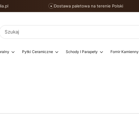
ia.pl
Dostawa paletowa na terenie Polski
●
ralny
Pytki Ceramiczne
Schody I Parapety
Fornir Kamienny