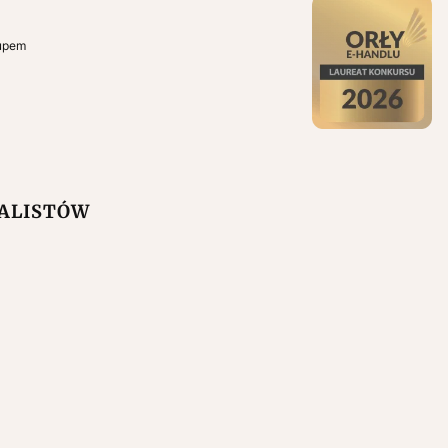
kupem
NALISTÓW