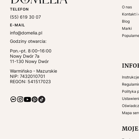
O nas
TELEFON
Kontakt i
(55) 619 30 07
Blog
E-MAIL
Marki
info@domelia.pl
Popularn
Godziny otwarcia:
Pon.–pt. 8:00–16:00
Nowy Dwór 7a
11-130
Nowy Dwór
INFO
Warmińsko - Mazurskie
NIP:
7432010701
Instrukcj
REGON: 541517023
Regulami
Polityka 
Ustawieni
Oświadcz
Mapa ser
MOJE