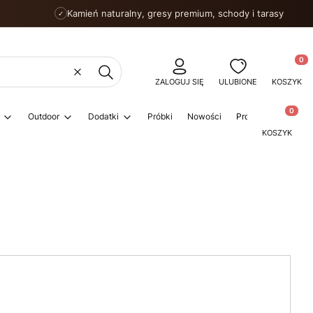
Kamień naturalny, gresy premium, schody i tarasy
✓
Produkty
Wyczyść
Szukaj
ZALOGUJ SIĘ
ULUBIONE
KOSZYK
Produkty w
Outdoor
Dodatki
Próbki
Nowości
Promocje
Porad
KOSZYK